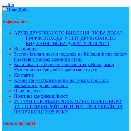
« Лип
Інформація
АРХІВ ДРУКОВАНОГО ВИДАННЯ “НОВА ДОБА”
ГРАФІК ВИХОДУ У СВІТ ДРУКОВАНОГО
ВИДАННЯ “НОВА ДОБА” У 2024 РОЦІ
Всі новини
Зустріч із платниками податків на Київщині: про сплату
податків в умовах воєнного стану
Коли віра стає бронею: капелан отець Володимир
Кузнецов на передовій українського духу
Контакти:
Країна тримається не лише на героях: про силу
звичайної відповідальності
Наші послуги
Політика конфіденційності
УСПІХИ І ПРОВАЛИ РОКУ, МИРНІ ПЕРЕГОВОРИ
ТА ПОЛІТИЧНІ РЕЙТИНГИ: НАСТРОЇ УКРАЇНЦІВ
НАПРИКІНЦІ 2025 РОКУ
Пошук на сайті