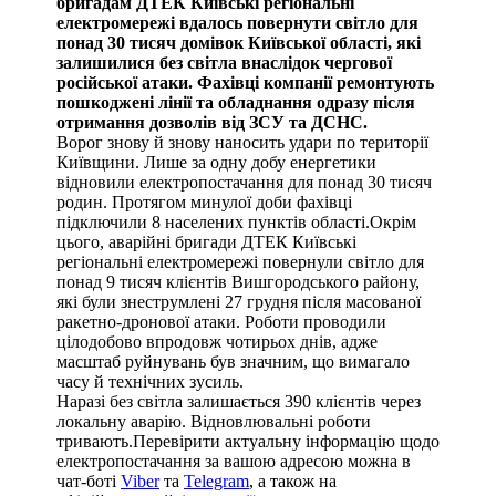
бригадам ДТЕК Київські регіональні
електромережі вдалось повернути світло для
понад 30 тисяч домівок Київської області, які
залишилися без світла внаслідок чергової
російської атаки. Фахівці компанії ремонтують
пошкоджені лінії та обладнання одразу після
отримання дозволів від ЗСУ та ДСНС.
Ворог знову й знову наносить удари по території
Київщини. Лише за одну добу енергетики
відновили електропостачання для понад 30 тисяч
родин. Протягом минулої доби фахівці
підключили 8 населених пунктів області.Окрім
цього, аварійні бригади ДТЕК Київські
регіональні електромережі повернули світло для
понад 9 тисяч клієнтів Вишгородського району,
які були знеструмлені 27 грудня після масованої
ракетно-дронової атаки. Роботи проводили
цілодобово впродовж чотирьох днів, адже
масштаб руйнувань був значним, що вимагало
часу й технічних зусиль.
Наразі без світла залишається 390 клієнтів через
локальну аварію. Відновлювальні роботи
тривають.Перевірити актуальну інформацію щодо
електропостачання за вашою адресою можна в
чат-боті
Viber
та
Telegram
, а також на