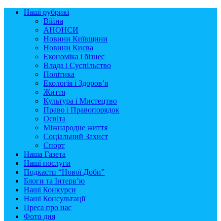
Наші рубрикі
Війна
АНОНСИ
Новини Київщини
Новини Києва
Економіка і бізнес
Влада і Суспільство
Політика
Екологія і Здоров’я
Життя
Культура і Мистецтво
Право і Правопорядок
Освіта
Міжнародне життя
Соціальний Захист
Спорт
Наша Газета
Наші послуги
Подкасти “Нової Доби”
Блоги та Інтерв’ю
Наші Конкурси
Наші Консультації
Преса про нас
Фото дня