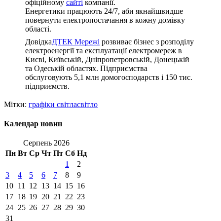
офіційному
сайті
компанії.
Енергетики працюють 24/7, аби якнайшвидше
повернути електропостачання в кожну домівку
області.
Довідка
ДТЕК Мережі
розвиває бізнес з розподілу
електроенергії та експлуатації електромереж в
Києві, Київській, Дніпропетровській, Донецькій
та Одеській областях. Підприємства
обслуговують 5,1 млн домогосподарств і 150 тис.
підприємств.
Мітки:
графіки світла
світло
Календар новин
Серпень 2026
Пн
Вт
Ср
Чт
Пт
Сб
Нд
1
2
3
4
5
6
7
8
9
10
11
12
13
14
15
16
17
18
19
20
21
22
23
24
25
26
27
28
29
30
31