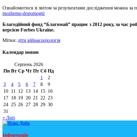
Ознайомитися зі звітом за результатами дослідження можна за
mozhemo-dopomogti/
Благодійний фонд “Благомай” працює з 2012 року, за час ро
версією
Forbes Ukraine.
Мітки:
діти війна
соціологія
Календар новин
Серпень 2026
Пн
Вт
Ср
Чт
Пт
Сб
Нд
1
2
3
4
5
6
7
8
9
10
11
12
13
14
15
16
17
18
19
20
21
22
23
24
25
26
27
28
29
30
31
« Лип
Інформація