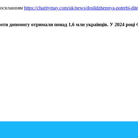
 посиланням
https://charitymay.com/uk/news/doslidzhennya-potrebi-dit
боти допомогу отримали понад 1,6 млн українців. У 2024 році