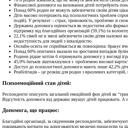
Фінансової допомоги на виховання дітей потребують пон
Понад 60% родин не можуть забезпечити своїм дітям цікав
Діти масово потерпають від психологічних проблем спров
подій). У результат – страх, тривожність, проблеми зі сном
Державна допомога оцінюється як недостатня або формал
підтримку від благодійних організацій (59,1%) та волонте
22,1% сімей не в змозі забезпечити своїм дітям належні ж
недоступність для людей з інвалідністю.
Онлайн-освіта не сприймається як повноцінна: бракує вчит
Понад 60% опитаних вказали на зростання випадків булінг
Родини рідше хотіли б отримувати допомогу у вигляді ігр
45,9% батьків зіштовхнулися з проблемою високої вартост
Доступ до психологічної допомоги мають лише 42,2% ді
Реабілітація – це розкіш для родин з вразливих категорій, 
Психоемоційний стан дітей:
Респонденти описують загальний емоційний фон дітей як “трив
Відсутність допомоги від держави змушує дітей працювати. А не
Допомога, що працює:
Благодійні організації, за свідченням респондентів, забезпечуют
покривають витрати на дороговартісні медичні процедури та діа