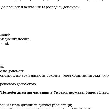
в до процесу планування та розподілу допомоги.
ивної;
х медичних послуг;
стві.
.
ив.
тролю допомоги.
опомогу, що вони надають. Зокрема, через соціальні мережі, які
 грошовою допомогою.
“Потреби дітей під час війни в Україні: держава, бізнес і благод
їни з прав дитини та дитячої реабілітації;