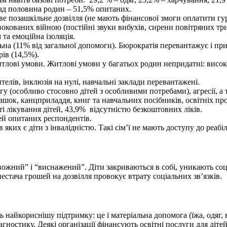
ад половина родин – 51,5% опитаних.
е позашкільне дозвілля (не мають фінансової змоги оплатити гур
окованих війною (постійні звуки вибухів, сирени повітряних три
 та емоційна ізоляція.
ьна (11% від загальної допомоги). Бюрократія перевантажує і
рів (14,5%).
итлові умови. Житлові умови у багатьох родин непридатні: висок
елів, інклюзія на нулі, навчальні заклади перевантажені.
у (особливо стосовно дітей з особливими потребами), агресії, а 
ашок, канцприладдя, книг та навчальних посібників, освітніх пр
і лікування дітей, 43,9% відсутністю безкоштовних ліків.
тей опитаних респондентів.
в яких є діти з інвалідністю. Такі сім’ї не мають доступу до реабі
ожний” і “виснажений”. Діти закриваються в собі, уникають соц
стача грошей на дозвілля провокує втрату соціальних зв’язків.
ь найкориснішу підтримку: це і матеріальна допомога (їжа, одяг, в
гностику. Деякі організації фінансують освітні послуги для діте