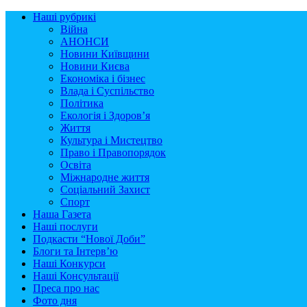
Наші рубрикі
Війна
АНОНСИ
Новини Київщини
Новини Києва
Економіка і бізнес
Влада і Суспільство
Політика
Екологія і Здоров’я
Життя
Культура і Мистецтво
Право і Правопорядок
Освіта
Міжнародне життя
Соціальний Захист
Спорт
Наша Газета
Наші послуги
Подкасти “Нової Доби”
Блоги та Інтерв’ю
Наші Конкурси
Наші Консультації
Преса про нас
Фото дня