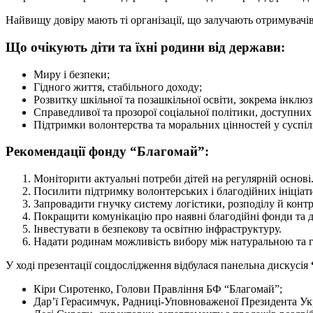
Найвищу довіру мають ті організації, що залучають отримувачі
Що очікують діти та їхні родини від держави:
Миру і безпеки;
Гідного життя, стабільного доходу;
Розвитку шкільної та позашкільної освіти, зокрема інклюз
Справедливої та прозорої соціальної політики, доступни
Підтримки волонтерства та моральних цінностей у суспіль
Рекомендації фонду “Благомай”:
Моніторити актуальні потреби дітей на регулярній основі
Посилити підтримку волонтерських і благодійних ініціат
Запровадити гнучку систему логістики, розподілу й кон
Покращити комунікацію про наявні благодійні фонди та д
Інвестувати в безпекову та освітню інфраструктуру.
Надати родинам можливість вибору між натуральною та
У ході презентації соцдослідження відбулася панельна дискусія
Кіри Сиротенко, Голови Правління БФ “Благомай”;
Дар’ї Герасимчук, Радниці-Уповноваженої Президента Укра