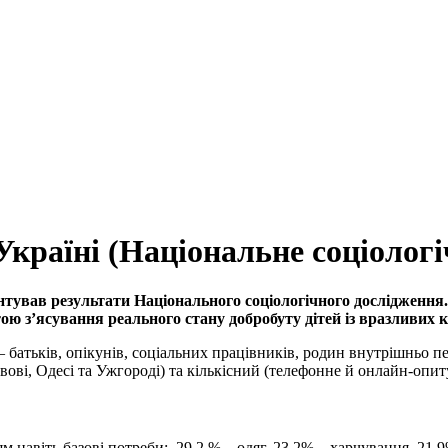
 Україні (Національне соціолог
нтував результати Національного соціологічного дослідження.
ю з’ясування реального стану добробуту дітей із вразливих к
 батьків, опікунів, соціальних працівників, родин внутрішньо п
ьвові, Одесі та Ужгороді) та кількісний (телефонне й онлайн-опит
м навіть базові потреби: 29,2 % – одяг, 23,2% – харчування, 21,