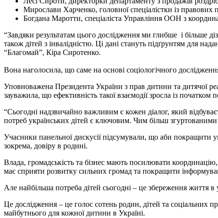
Лесі Сироти, директорки департаменту з продажів роздр
Мирослави Харченко, головної спеціалістки із правових 
Богдана Маротти, спеціаліста Управління ООН з координа
“Завдяки результатам цього дослідження ми глибше і більше діз
також дітей з інвалідністю. Ці дані стануть підґрунтям для на
“Благомай”, Кіра Сиротенко.
Вона наголосила, що саме на основі соціологічного дослідженн
Уповноважена Президента України з прав дитини та дитячої реа
зауважила, що ефективність такої взаємодії зросла із початком
“Сьогодні надзвичайно важливим є кожен діалог, який відбуває
потреб українських дітей є ключовим. Чим більш згуртованими
Учасники панельної дискусії підсумували, що аби покращити умо
зокрема, довіру в родині.
Влада, громадськість та бізнес мають посилювати координацію
має сприяти розвитку сильних громад та покращити інформув
Але найбільша потреба дітей сьогодні – це збереження життя в 
Це дослідження – це голос сотень родин, дітей та соціальних пр
майбутнього для кожної дитини в Україні.