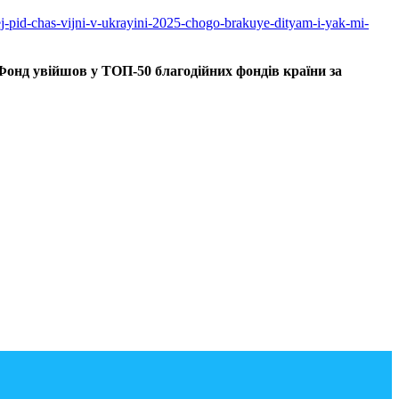
ej-pid-chas-vijni-v-ukrayini-2025-chogo-brakuye-dityam-i-yak-mi-
 Фонд увійшов у ТОП-50 благодійних фондів країни за