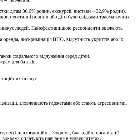
тки дітям 36,6% родин, екскурсії, вистави – 32,9% родин).
вог, негативні новини або діти були свідками травматичних
 принижує людей. Найефективнішою респонденти вважають
а оренда, дискримінація ВПО, відсутність укриттів або їх
також соціального відчуження серед дітей.
ограм для батьків.
літаційних послуг.
іалізації, зловживають гаджетами або стають агресивними.
зуття) і психоемоційна. Зокрема, благодійні організації
й, зокрема оплачують навчання в університетах.