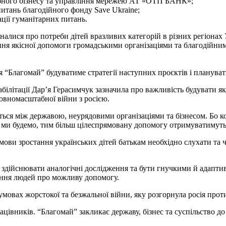
ібного бізнесу та управління мережею АТ «ОТП БАНК»;
питань благодійного фонду Save Ukraine;
ції гуманітарних питань.
налися про потреби дітей вразливих категорій в різних регіонах 
дання якісної допомоги громадськими організаціями та благодійни
я “Благомай” будуватиме стратегії наступних проєктів і планув
білітації Дар’я Герасимчук зазначила про важливість будувати як
 повномасштабної війни з росією.
ться між державою, неурядовими організаціями та бізнесом. Бо к
 ми будемо, тим більш цілеспрямовану допомогу отримуватимуть 
ви зростання українських дітей батькам необхідно слухати та чу
, здійснювати аналогічні дослідження та бути гнучкими й адапт
ання людей про можливу допомогу.
умовах жорстокої та безжальної війни, яку розгорнула росія прот
ацівників. “Благомай” закликає державу, бізнес та суспільство до