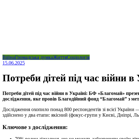
Війна
Громадська думка
Життя
Соціологія
15.06.2025
Потреби дітей під час війни в
Потреби дітей під час війни в Україні: БФ «Благомай» презе
дослідження, яке провів Благодійний фонд “Благомай” з мето
Дослідження охопило понад 800 респондентів зі всієї України —
здійснено у два етапи: якісний (фокус-групи у Києві, Дніпрі, Л
Ключове з дослідження:
70% родин зізналися, що не можуть забезпечити своїм дітя