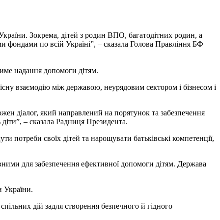
України. Зокрема, дітей з родин ВПО, багатодітних родин, а
ми фондами по всій Україні”, – сказала Голова Правління БФ
атиме надання допомоги дітям.
існу взаємодію між державою, неурядовим сектором і бізнесом і
ожен діалог, який направлений на порятунок та забезпечення
діти”, – сказала Радниця Президента.
ти потреби своїх дітей та нарощувати батьківські компетенції,
ивними для забезпечення ефективної допомоги дітям. Держава
и України.
 спільних дій задля створення безпечного й гідного