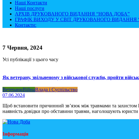
Наші Контакти
Наші послуги
АРХІВ ДРУКОВАНОГО ВИДАННЯ “НОВА ДОБА”
ГРАФІК ВИХОДУ У СВІТ ДРУКОВАНОГО ВИДАННЯ “
Контакти:
7 Червня, 2024
Усі публікації з цього часу
Як ветерану, звільненому з військової служби, пройти війсь
Ветерани
Війна
Влада і Суспільство
07.06.2024
Щоб встановити причинний зв’язок між травмами та захистом 
наявність довідки про обставини травми, наголошують юристи 
Інформація