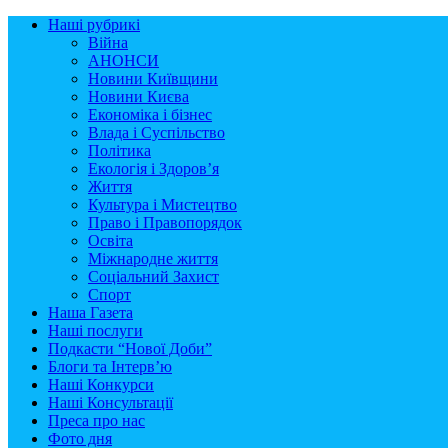
Наші рубрикі
Війна
АНОНСИ
Новини Київщини
Новини Києва
Економіка і бізнес
Влада і Суспільство
Політика
Екологія і Здоров’я
Життя
Культура і Мистецтво
Право і Правопорядок
Освіта
Міжнародне життя
Соціальний Захист
Спорт
Наша Газета
Наші послуги
Подкасти “Нової Доби”
Блоги та Інтерв’ю
Наші Конкурси
Наші Консультації
Преса про нас
Фото дня