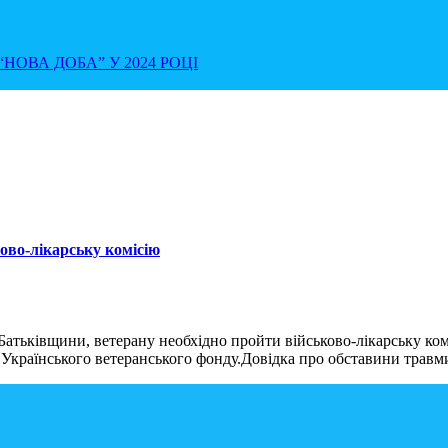
НОВА ДОБА” У 2024 РОЦІ
ково-лікарську комісію
Батьківщини, ветерану необхідно пройти військово-лікарську к
Українського ветеранського фонду.Довідка про обставини травми