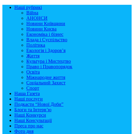
Наші рубрикі
Війна
АНОНСИ
Новини Київщини
Новини Києва
Економіка і бізнес
Влада і Суспільство
Політика
Екологія і Здоров’я
Життя
Культура і Мистецтво
Право і Правопорядок
Освіта
Міжнародне життя
Соціальний Захист
Спорт
Наша Газета
Наші послуги
Подкасти “Нової Доби”
Блоги та Інтерв’ю
Наші Конкурси
Наші Консультації
Преса про нас
Фото дня