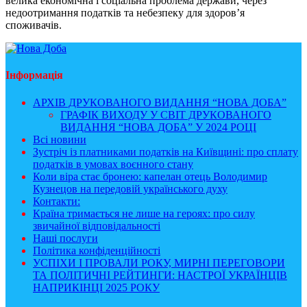
велика економічна і соціальна проблема держави, через
недоотримання податків та небезпеку для здоров’я
споживачів.
Інформація
АРХІВ ДРУКОВАНОГО ВИДАННЯ “НОВА ДОБА”
ГРАФІК ВИХОДУ У СВІТ ДРУКОВАНОГО
ВИДАННЯ “НОВА ДОБА” У 2024 РОЦІ
Всі новини
Зустріч із платниками податків на Київщині: про сплату
податків в умовах воєнного стану
Коли віра стає бронею: капелан отець Володимир
Кузнецов на передовій українського духу
Контакти:
Країна тримається не лише на героях: про силу
звичайної відповідальності
Наші послуги
Політика конфіденційності
УСПІХИ І ПРОВАЛИ РОКУ, МИРНІ ПЕРЕГОВОРИ
ТА ПОЛІТИЧНІ РЕЙТИНГИ: НАСТРОЇ УКРАЇНЦІВ
НАПРИКІНЦІ 2025 РОКУ