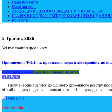
Наші Контакти
Наші послуги
АРХІВ ДРУКОВАНОГО ВИДАННЯ “НОВА ДОБА”
ГРАФІК ВИХОДУ У СВІТ ДРУКОВАНОГО ВИДАННЯ “
Контакти:
5 Травня, 2026
Усі публікації з цього часу
Припинення ФОП: як правильно подати ліквідаційну звітні
Економіка і бізнес
Наші Консультації
Податки
05.05.2026
Після внесення запису до Єдиного державного реєстру про при
чіткий порядок подання останньої звітності та проведення ост
Інформація