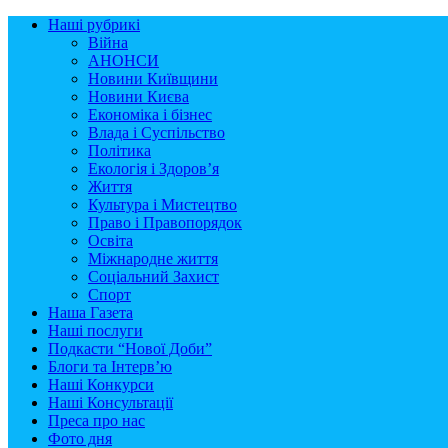
Наші рубрикі
Війна
АНОНСИ
Новини Київщини
Новини Києва
Економіка і бізнес
Влада і Суспільство
Політика
Екологія і Здоров’я
Життя
Культура і Мистецтво
Право і Правопорядок
Освіта
Міжнародне життя
Соціальний Захист
Спорт
Наша Газета
Наші послуги
Подкасти “Нової Доби”
Блоги та Інтерв’ю
Наші Конкурси
Наші Консультації
Преса про нас
Фото дня