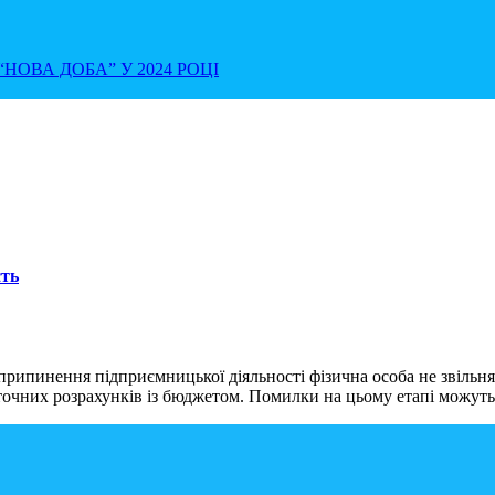
НОВА ДОБА” У 2024 РОЦІ
сть
пинення підприємницької діяльності фізична особа не звільняє
аточних розрахунків із бюджетом. Помилки на цьому етапі можуть