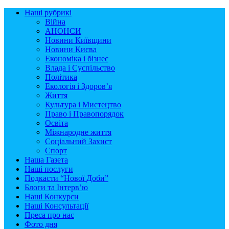
Наші рубрикі
Війна
АНОНСИ
Новини Київщини
Новини Києва
Економіка і бізнес
Влада і Суспільство
Політика
Екологія і Здоров’я
Життя
Культура і Мистецтво
Право і Правопорядок
Освіта
Міжнародне життя
Соціальний Захист
Спорт
Наша Газета
Наші послуги
Подкасти “Нової Доби”
Блоги та Інтерв’ю
Наші Конкурси
Наші Консультації
Преса про нас
Фото дня