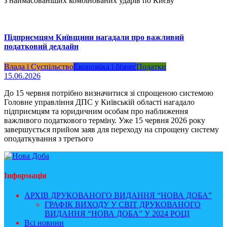
з наймасованіших комбінованих ударів по Києву
Підприємцям Київщини нагадали про важливий
податковий дедлайн
Влада і Суспільство
Економіка і бізнес
Податки
15.06.2026
До 15 червня потрібно визначитися зі спрощеною системою
Головне управління ДПС у Київській області нагадало
підприємцям та юридичним особам про наближення
важливого податкового терміну. Уже 15 червня 2026 року
завершується прийом заяв для переходу на спрощену систему
оподаткування з третього
Інформація
АРХІВ ДРУКОВАНОГО ВИДАННЯ “НОВА ДОБА”
ГРАФІК ВИХОДУ У СВІТ ДРУКОВАНОГО
ВИДАННЯ “НОВА ДОБА” У 2024 РОЦІ
Всі новини