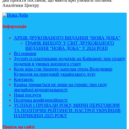
два проєкти постанов, що мають врегулювати питання.
Аналітики Центру
Інформація
АРХІВ ДРУКОВАНОГО ВИДАННЯ “НОВА ДОБА”
ГРАФІК ВИХОДУ У СВІТ ДРУКОВАНОГО
ВИДАННЯ “НОВА ДОБА” У 2024 РОЦІ
Всі новини
Зустріч із платниками податків на Київщині: про сплату
податків в умовах воєнного стану
Коли віра стає бронею: капелан отець Володимир
Кузнецов на передовій українського духу
Контакти:
Країна тримається не лише на героях: про силу
звичайної відповідальності
Наші послуги
Політика конфіденційності
УСПІХИ І ПРОВАЛИ РОКУ, МИРНІ ПЕРЕГОВОРИ
ТА ПОЛІТИЧНІ РЕЙТИНГИ: НАСТРОЇ УКРАЇНЦІВ
НАПРИКІНЦІ 2025 РОКУ
Пошук на сайті