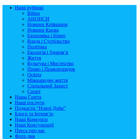
Наші рубрикі
Війна
АНОНСИ
Новини Київщини
Новини Києва
Економіка і бізнес
Влада і Суспільство
Політика
Екологія і Здоров’я
Життя
Культура і Мистецтво
Право і Правопорядок
Освіта
Міжнародне життя
Соціальний Захист
Спорт
Наша Газета
Наші послуги
Подкасти “Нової Доби”
Блоги та Інтерв’ю
Наші Конкурси
Наші Консультації
Преса про нас
Фото дня