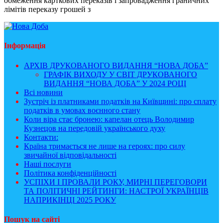
обмеження карткових переказів і запровадження граничних
лімітів переказу грошей з
Інформація
АРХІВ ДРУКОВАНОГО ВИДАННЯ “НОВА ДОБА”
ГРАФІК ВИХОДУ У СВІТ ДРУКОВАНОГО
ВИДАННЯ “НОВА ДОБА” У 2024 РОЦІ
Всі новини
Зустріч із платниками податків на Київщині: про сплату
податків в умовах воєнного стану
Коли віра стає бронею: капелан отець Володимир
Кузнецов на передовій українського духу
Контакти:
Країна тримається не лише на героях: про силу
звичайної відповідальності
Наші послуги
Політика конфіденційності
УСПІХИ І ПРОВАЛИ РОКУ, МИРНІ ПЕРЕГОВОРИ
ТА ПОЛІТИЧНІ РЕЙТИНГИ: НАСТРОЇ УКРАЇНЦІВ
НАПРИКІНЦІ 2025 РОКУ
Пошук на сайті