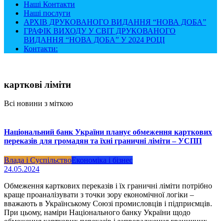
Наші Контакти
Наші послуги
АРХІВ ДРУКОВАНОГО ВИДАННЯ “НОВА ДОБА”
ГРАФІК ВИХОДУ У СВІТ ДРУКОВАНОГО
ВИДАННЯ “НОВА ДОБА” У 2024 РОЦІ
Контакти:
карткові ліміти
Всі новини з міткою
Національний банк України планує обмеження карткових
переказів для громадян та їхні граничні ліміти – УСПП
Влада і Суспільство
Економіка і бізнес
24.05.2024
Обмеження карткових переказів і їх граничні ліміти потрібно
краще проаналізувати з точки зору економічної логіки –
вважають в Українському Союзі промисловців і підприємців.
При цьому, наміри Національного банку України щодо