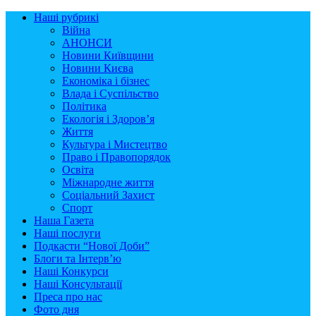
Наші рубрикі
Війна
АНОНСИ
Новини Київщини
Новини Києва
Економіка і бізнес
Влада і Суспільство
Політика
Екологія і Здоров’я
Життя
Культура і Мистецтво
Право і Правопорядок
Освіта
Міжнародне життя
Соціальний Захист
Спорт
Наша Газета
Наші послуги
Подкасти “Нової Доби”
Блоги та Інтерв’ю
Наші Конкурси
Наші Консультації
Преса про нас
Фото дня