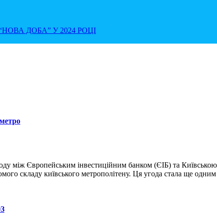
НОВА ДОБА” У 2024 РОЦІ
 метро
году між Європейським інвестиційним банком (ЄІБ) та Київсько
омого складу київського метрополітену. Ця угода стала ще одним
ОЗ