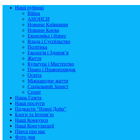
Наші рубрикі
Війна
АНОНСИ
Новини Київщини
Новини Києва
Економіка і бізнес
Влада і Суспільство
Політика
Екологія і Здоров’я
Життя
Культура і Мистецтво
Право і Правопорядок
Освіта
Міжнародне життя
Соціальний Захист
Спорт
Наша Газета
Наші послуги
Подкасти “Нової Доби”
Блоги та Інтерв’ю
Наші Конкурси
Наші Консультації
Преса про нас
Фото дня