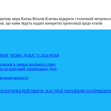
іативу мера Києва Віталія Кличка відкрити столичний метрополі
ив, що нами будуть надані конкретні пропозиції щодо етапів
НЯ “НОВА ДОБА” У 2024 РОЦІ
податків в умовах воєнного стану
в на передовій українського духу
відповідальності
ПОЛІТИЧНІ РЕЙТИНГИ: НАСТРОЇ УКРАЇНЦІВ НАПРИКІНЦІ