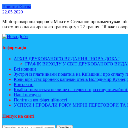
Новини Києва
22.05.2020
Міністр охорони здоров’я Максим Степанов прокоментував ініц
наземного пасажирського транспорту з 22 травня. “Я вже говор
Інформація
АРХІВ ДРУКОВАНОГО ВИДАННЯ “НОВА ДОБА”
ГРАФІК ВИХОДУ У СВІТ ДРУКОВАНОГО ВИДАН
Всі новини
Зустріч із платниками податків на Київщині: про сплату 
Коли віра стає бронею: капелан отець Володимир Кузнецо
Контакти:
Країна тримається не лише на героях: про силу звичайної 
Наші послуги
Політика конфіденційності
УСПІХИ І ПРОВАЛИ РОКУ, МИРНІ ПЕРЕГОВОРИ ТА 
Пошук на сайті