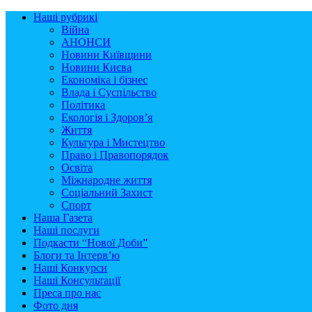
Наші рубрикі
Війна
АНОНСИ
Новини Київщини
Новини Києва
Економіка і бізнес
Влада і Суспільство
Політика
Екологія і Здоров’я
Життя
Культура і Мистецтво
Право і Правопорядок
Освіта
Міжнародне життя
Соціальний Захист
Спорт
Наша Газета
Наші послуги
Подкасти “Нової Доби”
Блоги та Інтерв’ю
Наші Конкурси
Наші Консультації
Преса про нас
Фото дня