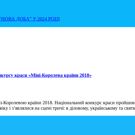
НОВА ДОБА” У 2024 РОЦІ
урсу краси «Міні-Королева країни 2018»
ні-Королевою країни 2018. Національний конкурс краси пройшов
о віку і з’являлися на сцені тричі: в діловому, українському та св