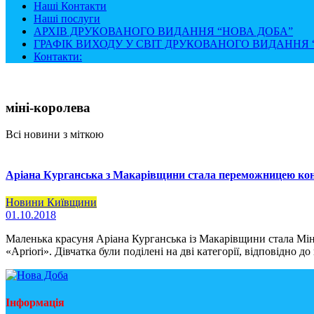
Наші Контакти
Наші послуги
АРХІВ ДРУКОВАНОГО ВИДАННЯ “НОВА ДОБА”
ГРАФІК ВИХОДУ У СВІТ ДРУКОВАНОГО ВИДАННЯ “
Контакти:
міні-королева
Всі новини з міткою
Аріана Курганська з Макарівщини стала переможницею конк
Новини Київщини
01.10.2018
Маленька красуня Аріана Курганська із Макарівщини стала Мі
«Apriori». Дівчатка були поділені на дві категорії, відповідно д
Інформація