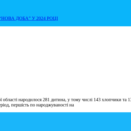
НОВА ДОБА” У 2024 РОЦІ
ї області народилося 281 дитина, у тому числі 143 хлопчики та 
еріод, першість по народжуваності на