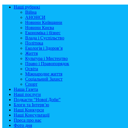
Наші рубрикі
Війна
АНОНСИ
Новини Київщини
Новини Києва
Економіка і бізнес
Влада і Суспільство
Політика
Екологія і Здоров’я
Життя
Культура і Мистецтво
Право і Правопорядок
Освіта
Міжнародне життя
Соціальний Захист
Спорт
Наша Газета
Наші послуги
Подкасти “Нової Доби”
Блоги та Інтерв’ю
Наші Конкурси
Наші Консультації
Преса про нас
Фото дня