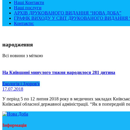
Наші Контакти
Наші послуги
АРХІВ ДРУКОВАНОГО ВИДАННЯ “НОВА ДОБА”
ГРАФІК ВИХОДУ У СВІТ ДРУКОВАНОГО ВИДАННЯ “
Контакти:
народження
Всі новини з міткою
На Київщині минулого тижня народилося 281 дитина
Екологія і Здоров'я
17.07.2018
У період 5 по 12 липня 2018 року в медичних закладах Київсько
Київської обласної державної адміністрації. “Як в попередній п
Інформація