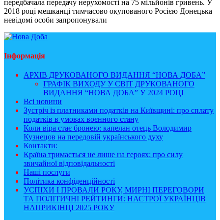
передбачала передачу нерухомості на 75 мільйонів гривень. У
2018 році мешканці тимчасово окупованого Росією Донецька
невідомі особи запропонували
Інформація
АРХІВ ДРУКОВАНОГО ВИДАННЯ “НОВА ДОБА”
ГРАФІК ВИХОДУ У СВІТ ДРУКОВАНОГО
ВИДАННЯ “НОВА ДОБА” У 2024 РОЦІ
Всі новини
Зустріч із платниками податків на Київщині: про сплату
податків в умовах воєнного стану
Коли віра стає бронею: капелан отець Володимир
Кузнецов на передовій українського духу
Контакти:
Країна тримається не лише на героях: про силу
звичайної відповідальності
Наші послуги
Політика конфіденційності
УСПІХИ І ПРОВАЛИ РОКУ, МИРНІ ПЕРЕГОВОРИ
ТА ПОЛІТИЧНІ РЕЙТИНГИ: НАСТРОЇ УКРАЇНЦІВ
НАПРИКІНЦІ 2025 РОКУ