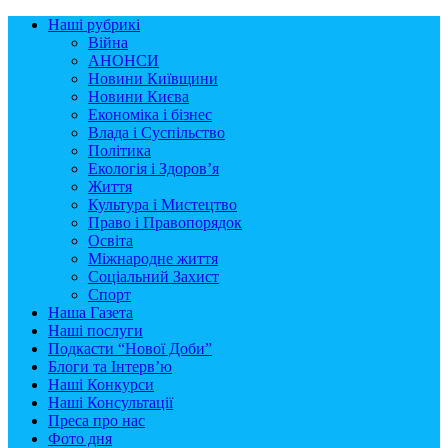
Наші рубрикі
Війна
АНОНСИ
Новини Київщини
Новини Києва
Економіка і бізнес
Влада і Суспільство
Політика
Екологія і Здоров’я
Життя
Культура і Мистецтво
Право і Правопорядок
Освіта
Міжнародне життя
Соціальний Захист
Спорт
Наша Газета
Наші послуги
Подкасти “Нової Доби”
Блоги та Інтерв’ю
Наші Конкурси
Наші Консультації
Преса про нас
Фото дня