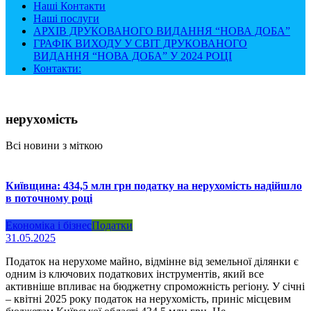
Наші Контакти
Наші послуги
АРХІВ ДРУКОВАНОГО ВИДАННЯ “НОВА ДОБА”
ГРАФІК ВИХОДУ У СВІТ ДРУКОВАНОГО
ВИДАННЯ “НОВА ДОБА” У 2024 РОЦІ
Контакти:
нерухомість
Всі новини з міткою
Київщина: 434,5 млн грн податку на нерухомість надійшло
в поточному році
Економіка і бізнес
Податки
31.05.2025
Податок на нерухоме майно, відмінне від земельної ділянки є
одним із ключових податкових інструментів, який все
активніше впливає на бюджетну спроможність регіону. У січні
– квітні 2025 року податок на нерухомість, приніс місцевим