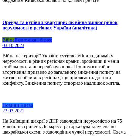
бюджетам Київської області 434,5 млн грн. Це
Оренда та купівля квартири: як війна змінює ринок
нерухомості в регіонах України (аналітика)
Війна
Економіка і бізнес
03.10.2023
Війна на території України суттєво змінила динаміку
нерухомості в різних регіонах країни, зробивши її менш
стабільною та непередбачуваною. Повномасштабне
вторгнення призвело до загального зниження попиту на
житло, особливо в регіонах, що прилягають до зони
конфлікту. Зниження попиту створило надлишок житла,
Новини Києва
23.03.2021
На Київщині шахраї з ДНР заволоділи нерухомістю на 75
мільйонів гривень Держреєстраторка була залучена до
шахрайської схеми з заволодіння чужої нерухомості. Схема