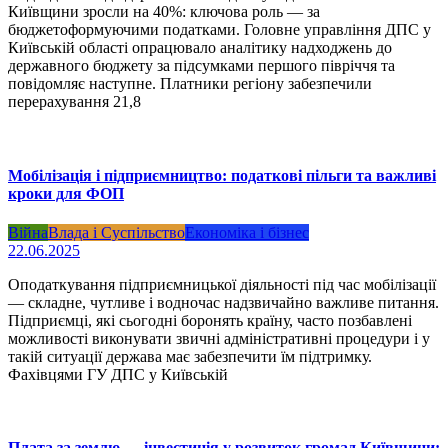
Київщини зросли на 40%: ключова роль — за
бюджетоформуючими податками. Головне управління ДПС у
Київській області опрацювало аналітику надходжень до
державного бюджету за підсумками першого півріччя та
повідомляє наступне. Платники регіону забезпечили
перерахування 21,8
Мобілізація і підприємництво: податкові пільги та важливі
кроки для ФОП
Війна
Влада і Суспільство
Економіка і бізнес
22.06.2025
Оподаткування підприємницької діяльності під час мобілізації
— складне, чутливе і водночас надзвичайно важливе питання.
Підприємці, які сьогодні боронять країну, часто позбавлені
можливості виконувати звичні адміністративні процедури і у
такій ситуації держава має забезпечити їм підтримку.
Фахівцями ГУ ДПС у Київській
Плата за землю — інвестиція у розвиток громад Київщини: