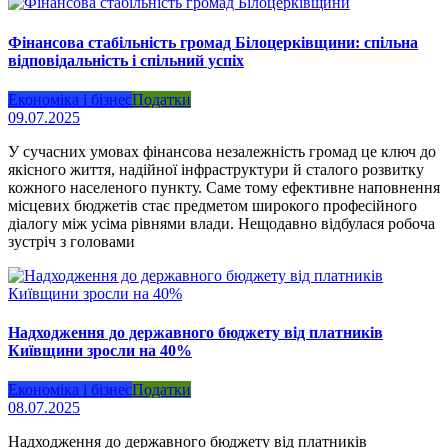
Фінансова стабільність громад Білоцерківщини: спільна
відповідальність і спільний успіх
Економіка і бізнес
Податки
09.07.2025
У сучасних умовах фінансова незалежність громад це ключ до
якісного життя, надійної інфраструктури й сталого розвитку
кожного населеного пункту. Саме тому ефективне наповнення
місцевих бюджетів стає предметом широкого професійного
діалогу між усіма рівнями влади. Нещодавно відбулася робоча
зустріч з головами
Надходження до державного бюджету від платників
Київщини зросли на 40%
Економіка і бізнес
Податки
08.07.2025
Надходження до державного бюджету від платників