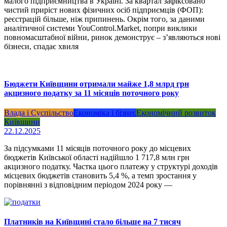
малого підприємництва в Україні. За квартал зафіксовано
чистий приріст нових фізичних осіб підприємців (ФОП):
реєстрацій більше, ніж припинень. Окрім того, за даними
аналітичної системи YouControl.Market, попри виклики
повномасштабної війни, ринок демонструє – з’являються нові
бізнеси, спадає хвиля
Бюджети Київщини отримали майже 1,8 млрд грн
акцизного податку за 11 місяців поточного року
Влада і Суспільство
Економіка і бізнес
Економічний розвиток
Київщини
22.12.2025
За підсумками 11 місяців поточного року до місцевих
бюджетів Київської області надійшло 1 717,8 млн грн
акцизного податку. Частка цього платежу у структурі доходів
місцевих бюджетів становить 5,4 %, а темп зростання у
порівнянні з відповідним періодом 2024 року —
Платників на Київщині стало більше на 7 тисяч