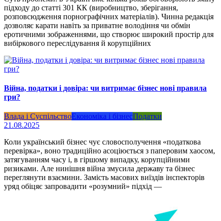
підходу до статті 301 КК (виробництво, зберігання,
розповсюдження порнографічних матеріалів). Чинна редакція
дозволяє карати навіть за приватне володіння чи обмін
еротичними зображеннями, що створює широкий простір для
вибіркового переслідування й корупційних
Війна, податки і довіра: чи витримає бізнес нові правила
гри?
Влада і Суспільство
Економіка і бізнес
Податки
21.08.2025
Коли український бізнес чує словосполучення «податкова
перевірка», воно традиційно асоціюється з паперовим хаосом,
затягуванням часу і, в гіршому випадку, корупційними
ризиками. Але нинішня війна змусила державу та бізнес
переглянути взаємини. Замість масових виїздів інспекторів
уряд обіцяє запровадити «розумний» підхід —