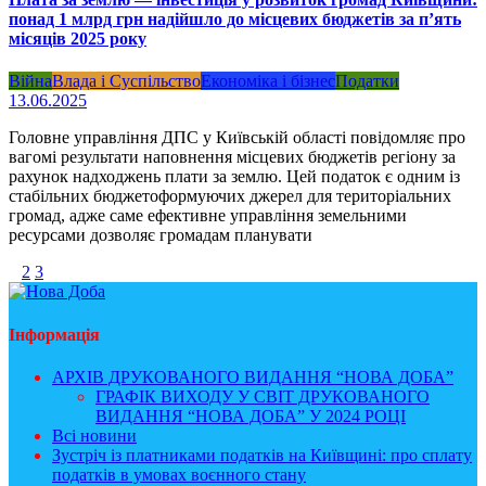
понад 1 млрд грн надійшло до місцевих бюджетів за п’ять
місяців 2025 року
Війна
Влада і Суспільство
Економіка і бізнес
Податки
13.06.2025
Головне управління ДПС у Київській області повідомляє про
вагомі результати наповнення місцевих бюджетів регіону за
рахунок надходжень плати за землю. Цей податок є одним із
стабільних бюджетоформуючих джерел для територіальних
громад, адже саме ефективне управління земельними
ресурсами дозволяє громадам планувати
1
2
3
Інформація
АРХІВ ДРУКОВАНОГО ВИДАННЯ “НОВА ДОБА”
ГРАФІК ВИХОДУ У СВІТ ДРУКОВАНОГО
ВИДАННЯ “НОВА ДОБА” У 2024 РОЦІ
Всі новини
Зустріч із платниками податків на Київщині: про сплату
податків в умовах воєнного стану