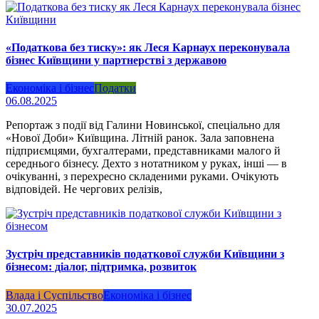
«Податкова без тиску»: як Леся Карнаух переконувала
бізнес Київщини у партнерстві з державою
Економіка і бізнес
Податки
06.08.2025
Репортаж з події від Галини Новинської, спеціально для
«Нової Доби» Київщина. Літній ранок. Зала заповнена
підприємцями, бухгалтерами, представниками малого й
середнього бізнесу. Дехто з нотатником у руках, інші — в
очікуванні, з перехресно складеними руками. Очікують
відповідей. Не чергових релізів,
Зустріч представників податкової служби Київщини з
бізнесом: діалог, підтримка, розвиток
Влада і Суспільство
Економіка і бізнес
30.07.2025