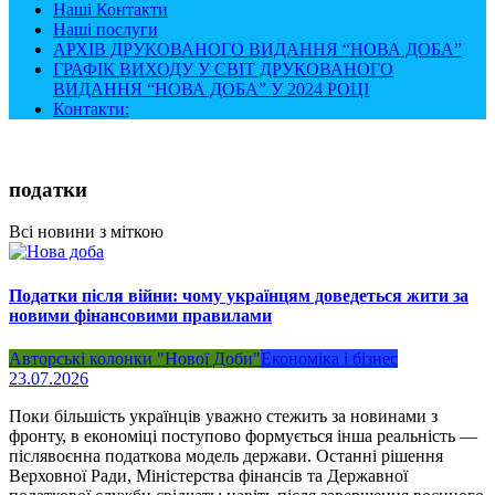
Наші Контакти
Наші послуги
АРХІВ ДРУКОВАНОГО ВИДАННЯ “НОВА ДОБА”
ГРАФІК ВИХОДУ У СВІТ ДРУКОВАНОГО
ВИДАННЯ “НОВА ДОБА” У 2024 РОЦІ
Контакти:
податки
Всі новини з міткою
Податки після війни: чому українцям доведеться жити за
новими фінансовими правилами
Авторські колонки "Нової Доби"
Економіка і бізнес
23.07.2026
Поки більшість українців уважно стежить за новинами з
фронту, в економіці поступово формується інша реальність —
післявоєнна податкова модель держави. Останні рішення
Верховної Ради, Міністерства фінансів та Державної