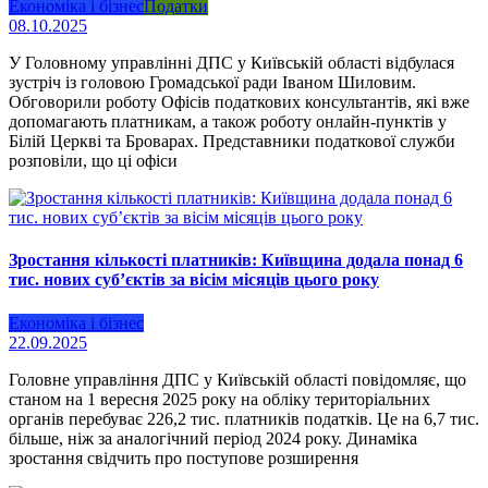
Економіка і бізнес
Податки
08.10.2025
У Головному управлінні ДПС у Київській області відбулася
зустріч із головою Громадської ради Іваном Шиловим.
Обговорили роботу Офісів податкових консультантів, які вже
допомагають платникам, а також роботу онлайн-пунктів у
Білій Церкві та Броварах. Представники податкової служби
розповіли, що ці офіси
Зростання кількості платників: Київщина додала понад 6
тис. нових суб’єктів за вісім місяців цього року
Економіка і бізнес
22.09.2025
Головне управління ДПС у Київській області повідомляє, що
станом на 1 вересня 2025 року на обліку територіальних
органів перебуває 226,2 тис. платників податків. Це на 6,7 тис.
більше, ніж за аналогічний період 2024 року. Динаміка
зростання свідчить про поступове розширення