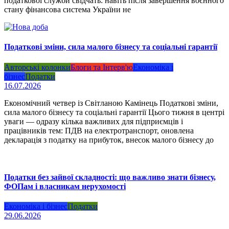
податкової служби свідчать: навіть після завершення воєнного
стану фінансова система України не
Податкові зміни, сила малого бізнесу та соціальні гарантії
Авторські колонки
Блоги та Інтерв'ю
Економіка і
бізнес
Податки
16.07.2026
Економічний четвер із Світланою Камінець Податкові зміни,
сила малого бізнесу та соціальні гарантії Цього тижня в центрі
уваги — одразу кілька важливих для підприємців і
працівників тем: ПДВ на електротранспорт, оновлена
декларація з податку на прибуток, внесок малого бізнесу до
Податки без зайвої складності: що важливо знати бізнесу,
ФОПам і власникам нерухомості
Економіка і бізнес
Податки
29.06.2026