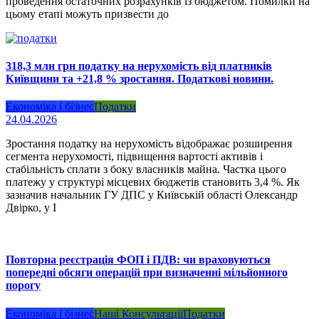
проведення остаточних розрахунків із бюджетом. Помилки на
цьому етапі можуть призвести до
318,3 млн грн податку на нерухомість від платників
Київщини та +21,8 % зростання. Податкові новини.
Економіка і бізнес
Податки
24.04.2026
Зростання податку на нерухомість відображає розширення
сегмента нерухомості, підвищення вартості активів і
стабільність сплати з боку власників майна. Частка цього
платежу у структурі місцевих бюджетів становить 3,4 %. Як
зазначив начальник ГУ ДПС у Київській області Олександр
Двірко, у І
Повторна реєстрація ФОП і ПДВ: чи враховуються
попередні обсяги операцій при визначенні мільйонного
порогу
Економіка і бізнес
Наші Консультації
Податки