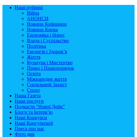
Наші рубрикі
Війна
АНОНСИ
Новини Київщини
Новини Києва
Економіка і бізнес
Влада і Суспільство
Політика
Екологія і Здоров’я
Життя
Культура і Мистецтво
Право і Правопорядок
Освіта
Міжнародне життя
Соціальний Захист
Спорт
Наша Газета
Наші послуги
Подкасти “Нової Доби”
Блоги та Інтерв’ю
Наші Конкурси
Наші Консультації
Преса про нас
Фото дня