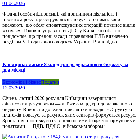
01.04.2026
Фізичні особи-підприємці, які припинили діяльність і
протягом року зареєструвалися знову, часто помилково
вважають, що обсяг оподатковуваних операцій починає відлік
«з нуля». Головне управління ДПС у Київській області
повідомляє, що правові засади справляння ПДВ визначено
розділом V Податкового кодексу України. Відповідно
Київщина: майже 8 млрд грн до державного бюджету за
два місяці
Економіка і бізнес
Податки
12.03.2026
Січень–лютий 2026 року для Київщини завершилися
фінансовим результатом — майже 8 млрд грн до державного
бюджету. Виконано доведені показники доходів. «Структура
платежів показує, за рахунок яких секторів формується ресурс.
Зростання простежується за ключовими бюджетоформуючими
податками — ПДВ, ПДФО, військовим збором і