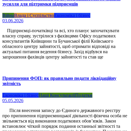
зусилля для підтримки підприємців
Війна
Влада і Суспільство
Економіка і бізнес
03.06.2026
Підприємці-початківці та всі, хто планує започаткувати
власну справу, зустрілися з фахівцями Офісу податкових
консультантів Київщини та Бучанської філії Київського
обласного центру зайнятості, щоб отримати відповіді на
актуальні питання ведення бізнесу. Захід відбувся на
запрошення фахівців центру зайнятості та став ще
Припинення ФОП: як правильно подати ліквідаційну
звітність
Економіка і бізнес
Наші Консультації
Податки
05.05.2026
Після внесення запису до Єдиного державного реєстру
про припинення підприємницької діяльності фізична особа не
звільняється від виконання податкових обов’язків. Закон
встановлює чіткий порядок подання останньої звітності та