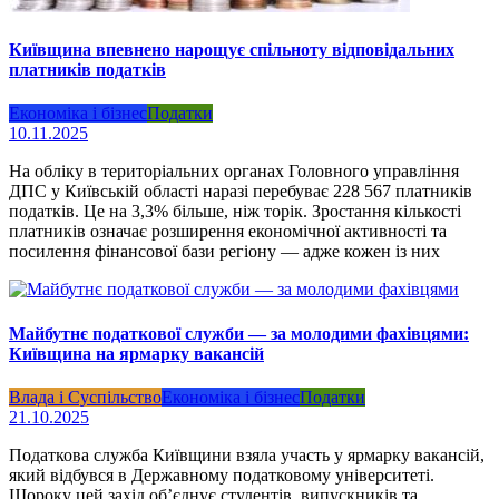
Київщина впевнено нарощує спільноту відповідальних
платників податків
Економіка і бізнес
Податки
10.11.2025
На обліку в територіальних органах Головного управління
ДПС у Київській області наразі перебуває 228 567 платників
податків. Це на 3,3% більше, ніж торік. Зростання кількості
платників означає розширення економічної активності та
посилення фінансової бази регіону — адже кожен із них
Майбутнє податкової служби — за молодими фахівцями:
Київщина на ярмарку вакансій
Влада і Суспільство
Економіка і бізнес
Податки
21.10.2025
Податкова служба Київщини взяла участь у ярмарку вакансій,
який відбувся в Державному податковому університеті.
Щороку цей захід об’єднує студентів, випускників та