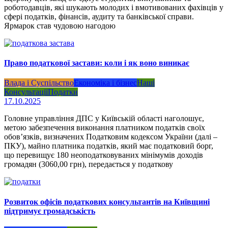
роботодавців, які шукають молодих і вмотивованих фахівців у
сфері податків, фінансів, аудиту та банківської справи.
Ярмарок став чудовою нагодою
Право податкової застави: коли і як воно виникає
Влада і Суспільство
Економіка і бізнес
Наші
Консультації
Податки
17.10.2025
Головне управління ДПС у Київській області наголошує,
метою забезпечення виконання платником податків своїх
обов’язків, визначених Податковим кодексом України (далі –
ПКУ), майно платника податків, який має податковий борг,
що перевищує 180 неоподатковуваних мінімумів доходів
громадян (3060,00 грн), передається у податкову
Розвиток офісів податкових консультантів на Київщині
підтримує громадськість