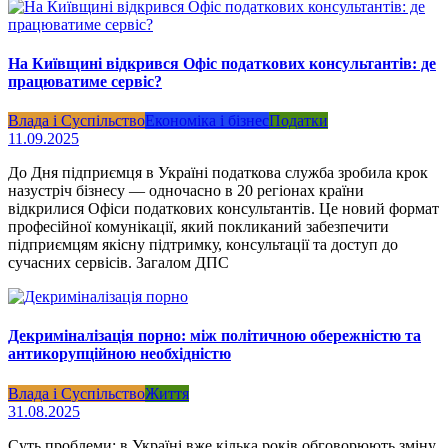
На Київщині відкрився Офіс податкових консультантів: де
працюватиме сервіс?
Влада і Суспільство
Економіка і бізнес
Податки
11.09.2025
До Дня підприємця в Україні податкова служба зробила крок
назустріч бізнесу — одночасно в 20 регіонах країни
відкрилися Офіси податкових консультантів. Це новий формат
професійної комунікації, який покликаний забезпечити
підприємцям якісну підтримку, консультації та доступ до
сучасних сервісів. Загалом ДПС
Декриміналізація порно: між політичною обережністю та
антикорупційною необхідністю
Влада і Суспільство
Життя
31.08.2025
Суть проблеми: в Україні вже кілька років обговорюють зміну