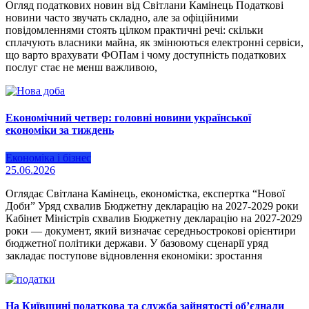
Огляд податкових новин від Світлани Камінець Податкові
новини часто звучать складно, але за офіційними
повідомленнями стоять цілком практичні речі: скільки
сплачують власники майна, як змінюються електронні сервіси,
що варто врахувати ФОПам і чому доступність податкових
послуг стає не менш важливою,
Економічний четвер: головні новини української
економіки за тиждень
Економіка і бізнес
25.06.2026
Оглядає Світлана Камінець, економістка, експертка “Нової
Доби” Уряд схвалив Бюджетну декларацію на 2027-2029 роки
Кабінет Міністрів схвалив Бюджетну декларацію на 2027-2029
роки — документ, який визначає середньострокові орієнтири
бюджетної політики держави. У базовому сценарії уряд
закладає поступове відновлення економіки: зростання
На Київщині податкова та служба зайнятості об’єднали