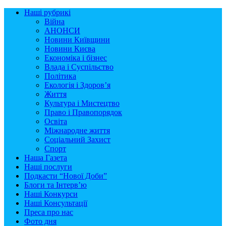
Наші рубрикі
Війна
АНОНСИ
Новини Київщини
Новини Києва
Економіка і бізнес
Влада і Суспільство
Політика
Екологія і Здоров’я
Життя
Культура і Мистецтво
Право і Правопорядок
Освіта
Міжнародне життя
Соціальний Захист
Спорт
Наша Газета
Наші послуги
Подкасти “Нової Доби”
Блоги та Інтерв’ю
Наші Конкурси
Наші Консультації
Преса про нас
Фото дня