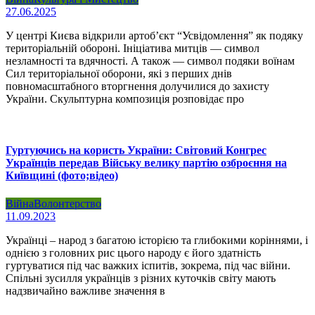
27.06.2025
У центрі Києва відкрили артоб’єкт “Усвідомлення” як подяку
територіальній обороні. Ініціатива митців — символ
незламності та вдячності. А також — символ подяки воїнам
Сил територіальної оборони, які з перших днів
повномасштабного вторгнення долучилися до захисту
України. Скульптурна композиція розповідає про
Гуртуючись на користь України: Світовий Конгрес
Українців передав Війську велику партію озброєння на
Київщині (фото;відео)
Війна
Волонтерство
11.09.2023
Українці – народ з багатою історією та глибокими коріннями, і
однією з головних рис цього народу є його здатність
гуртуватися під час важких іспитів, зокрема, під час війни.
Спільні зусилля українців з різних куточків світу мають
надзвичайно важливе значення в