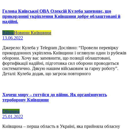
Голова Київської ОВА Олексій Кулеба запевняє, що
прикордонні укріплення Київщини добре облаштовані й
надійні.
Війна
Новини Київщини
13.06.2022
Джерело: Кулеба у Telegram Дослівно: “Провели перевірку
прикордонних укріплень Київщини і оглянули один із рубежів
оборони. Хочу вас запевнити, що позиції облаштовані,
фортифікації надійні, підготовка сил оборони проводиться
систематично. Дякую нашим військовим за гарну роботу”.
Деталі: Кулеба додав, що загроза повторного
Хочеш миру – готуйся до війни. Як організовують
тероборону Київщини
Оборона
25.01.2022
Київщина – перша область в Україні, яка прийняла обласну