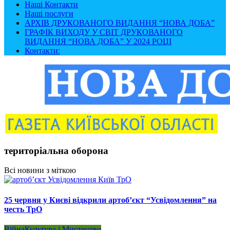
Наші Контакти
Наші послуги
АРХІВ ДРУКОВАНОГО ВИДАННЯ “НОВА ДОБА”
ГРАФІК ВИХОДУ У СВІТ ДРУКОВАНОГО
ВИДАННЯ “НОВА ДОБА” У 2024 РОЦІ
Контакти:
територіальна оборона
Всі новини з міткою
25 червня у Києві відкрили артоб’єкт “Усвідомлення” на
честь ТрО
Війна
Культура і Мистецтво