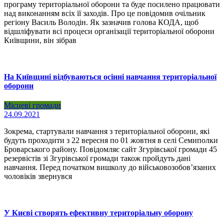
програму територіальної оборони та буде посилено працювати
над виконанням всіх її заходів. Про це повідомив очільник
регіону Василь Володін. Як зазначив голова КОДА, щоб
відшліфувати всі процеси організації територіальної оборони
Київщини, він зібрав
На Київщині відбуваються осінні навчання територіальної
оборони
Місцеві громади
24.09.2021
Зокрема, стартували навчання з територіальної оборони, які
будуть проходити з 22 вересня по 01 жовтня в селі Семиполки
Броварського району. Повідомляє сайт Згурівської громади 45
резервістів зі Згурівської громади також пройдуть дані
навчання. Перед початком вишколу до військовозобов’язаних
чоловіків звернувся
У Києві створять ефективну територіальну оборону