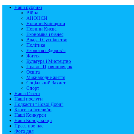
Наші рубрикі
Війна
АНОНСИ
Новини Київщини
Новини Києва
Економіка і бізнес
Влада і Суспільство
Політика
Екологія і Здоров’я
Життя
Культура і Мистецтво
Право і Правопорядок
Освіта
Міжнародне життя
Соціальний Захист
Спорт
Наша Газета
Наші послуги
Подкасти “Нової Доби”
Блоги та Інтерв’ю
Наші Конкурси
Наші Консультації
Преса про нас
Фото дня