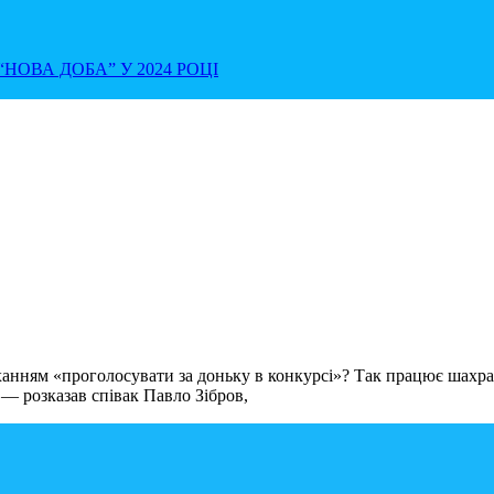
НОВА ДОБА” У 2024 РОЦІ
анням «проголосувати за доньку в конкурсі»? Так працює шахрай
— розказав співак Павло Зібров,