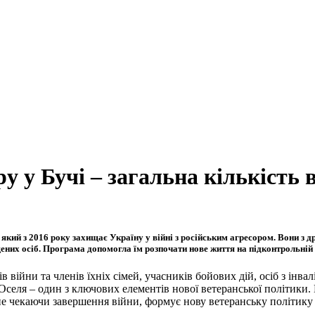
у у Бучі – загальна кількість 
 який з 2016 року захищає Україну у війні з російським агресором. Вони з
них осіб. Програма допомогла їм розпочати нове життя на підконтрольній У
 війни та членів їхніх сімей, учасників бойових дій, осіб з інва
селя – один з ключових елементів нової ветеранської політики. 
 чекаючи завершення війни, формує нову ветеранську політику і