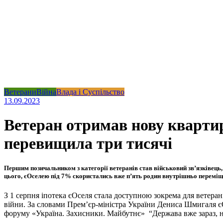
Ветерани
Війна
Влада і Суспільство
13.09.2023
Ветеран отримав нову квартир
перевищила три тисячі
Першим позичальником з категорії ветеранів став військовий звʼязківець,
цього, єОселею під 7% скористались вже пʼять родин внутрішньо переміще
З 1 серпня іпотека єОселя стала доступною зокрема для ветеранів
війни. За словами Прем’єр-міністра України Дениса Шмигаля єО
форуму «Україна. Захисники. Майбутнє» “Держава вже зараз, не