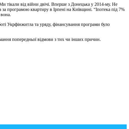
и тікали від війни двічі. Вперше з Донецька у 2014-му. Не
а за програмою квартиру в Ірпені на Київщині. “Іпотека під 7%
 вона.
оботі Укрфінжитла та уряду, фінансування програми було
имання попередньої відмови з тих чи інших причин.