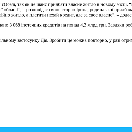
селі, так як це шанс придбати власне житло в новому місці. “М
ї області”, – розповідає свою історію Ірина, родина якої придбал
ійно житло, а платити нехай кредит, але за своє власне”, – додає
дано 3 068 іпотечних кредитів на понад 4,3 млрд грн. Завдяки р
більному застосунку Дія. Зробити це можна повторно, у разі отр