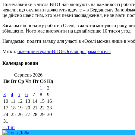
Позичальники з числа ВПО наголошують на важливості роботи єО
чекали, що окупанти доженуть вдруге – в Бердянську Запорізько
це дійсно шанс тим, хто має певні заощадження, не знімати пост
Загалом від початку роботи єОселі, з жовтня минулого року, ви
збільшено. Його має вистачити на щонайменше 10 тисяч угод.
Нагадаємо, подати заявку для участі в єОселі можна лише в мо
Мітки:
біженці
ветерани
ВПО
єОселя
програма єоселя
Календар новин
Серпень 2026
Пн
Вт
Ср
Чт
Пт
Сб
Нд
1
2
3
4
5
6
7
8
9
10
11
12
13
14
15
16
17
18
19
20
21
22
23
24
25
26
27
28
29
30
31
« Лип