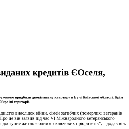
виданих кредитів ЄОселя,
 дружиною придбали двокімнатну квартиру в Бучі Київської області. Крім
країні території.
лідністю внаслідок війни, сімей загиблих (померлих) ветеранів
Про це він заявив під час VI Міжнародного ветеранського
 доступне житло є одним з ключових пріоритетів”, – додав він.