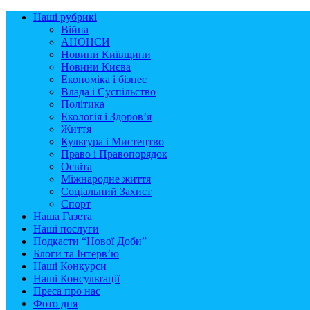
Наші рубрикі
Війна
АНОНСИ
Новини Київщини
Новини Києва
Економіка і бізнес
Влада і Суспільство
Політика
Екологія і Здоров’я
Життя
Культура і Мистецтво
Право і Правопорядок
Освіта
Міжнародне життя
Соціальний Захист
Спорт
Наша Газета
Наші послуги
Подкасти “Нової Доби”
Блоги та Інтерв’ю
Наші Конкурси
Наші Консультації
Преса про нас
Фото дня