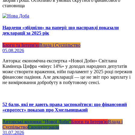
забрав гроші. Особливо в умовах скрутного фінансового
становища
Нардепи «збідніли» на папері: що насправді показали
декларації за 2025 рік
Блоги та Інтерв'ю
Влада і Суспільство
05.08.2026
Авторка: економічна експертка «Нової Доби» Світлана
Камінець Цифра «мінус 14%» у доходах народних депутатів
може створити враження, ніби парламент у 2025 році пережив
фінансове падіння. Але декларації — це не звіт про зарплату і
не вимірювання добробуту в побутовому сенсі.
52 бали, які не дають права заспокоїтися: що фінансовий
«євротест» показав про Хмельницький
Авторські колонки "Нової Доби"
Блоги та Інтерв'ю
Влада і
Суспільство
Євроінтеграція
31.07.2026