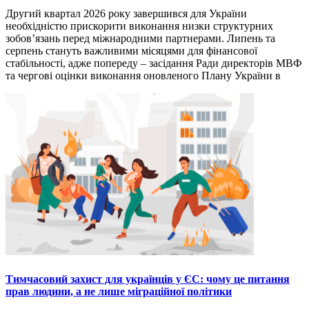
Другий квартал 2026 року завершився для України
необхідністю прискорити виконання низки структурних
зобов’язань перед міжнародними партнерами. Липень та
серпень стануть важливими місяцями для фінансової
стабільності, адже попереду – засідання Ради директорів МВФ
та чергові оцінки виконання оновленого Плану України в
Тимчасовий захист для українців у ЄС: чому це питання
прав людини, а не лише міграційної політики