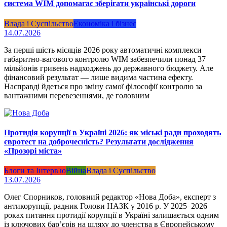
система WIM допомагає зберігати українські дороги
Влада і Суспільство
Економіка і бізнес
14.07.2026
За перші шість місяців 2026 року автоматичні комплекси
габаритно-вагового контролю WIM забезпечили понад 37
мільйонів гривень надходжень до державного бюджету. Але
фінансовий результат — лише видима частина ефекту.
Насправді йдеться про зміну самої філософії контролю за
вантажними перевезеннями, де головним
Протидія корупції в Україні 2026: як міські ради проходять
євротест на доброчесність? Результати дослідження
«Прозорі міста»
Блоги та Інтерв'ю
Війна
Влада і Суспільство
13.07.2026
Олег Спорников, головний редактор «Нова Доба», експерт з
антикорупції, радник Голови НАЗК у 2016 р. У 2025–2026
роках питання протидії корупції в Україні залишається одним
із ключових бар’єрів на шляху до членства в Європейському