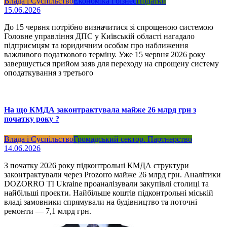
Влада і Суспільство
Економіка і бізнес
Податки
15.06.2026
До 15 червня потрібно визначитися зі спрощеною системою
Головне управління ДПС у Київській області нагадало
підприємцям та юридичним особам про наближення
важливого податкового терміну. Уже 15 червня 2026 року
завершується прийом заяв для переходу на спрощену систему
оподаткування з третього
На що КМДА законтрактувала майже 26 млрд грн з
початку року ?
Влада і Суспільство
Громадський сектор. Партнерство
14.06.2026
З початку 2026 року підконтрольні КМДА структури
законтрактували через Prozorro майже 26 млрд грн. Аналітики
DOZORRO TI Ukraine проаналізували закупівлі столиці та
найбільші проєкти. Найбільше коштів підконтрольні міській
владі замовники спрямували на будівництво та поточні
ремонти — 7,1 млрд грн.