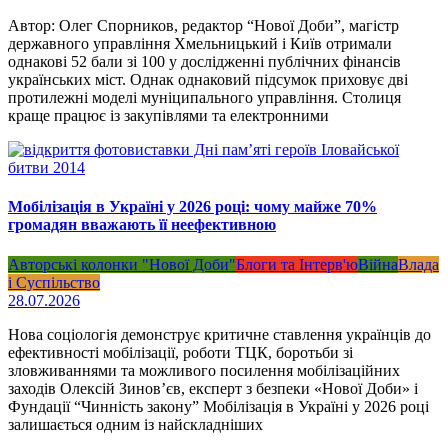
Автор: Олег Спорников, редактор “Нової Доби”, магістр
державного управління Хмельницький і Київ отримали
однакові 52 бали зі 100 у дослідженні публічних фінансів
українських міст. Однак однаковий підсумок приховує дві
протилежні моделі муніципального управління. Столиця
краще працює із закупівлями та електронними
Мобілізація в Україні у 2026 році: чому майже 70%
громадян вважають її неефективною
Авторські колонки "Нової Доби"
Блоги та Інтерв'ю
Війна
Влада
і Суспільство
28.07.2026
Нова соціологія демонструє критичне ставлення українців до
ефективності мобілізації, роботи ТЦК, боротьби зі
зловживаннями та можливого посилення мобілізаційних
заходів Олексій Зинов’єв, експерт з безпеки «Нової Доби» і
Фундації “Чинність закону” Мобілізація в Україні у 2026 році
залишається одним із найскладніших