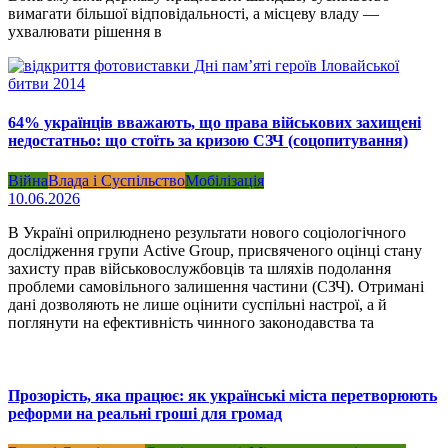
вимагати більшої відповідальності, а місцеву владу —
ухвалювати рішення в
64% українців вважають, що права військових захищені
недостатньо: що стоїть за кризою СЗЧ (соцопитування)
Війна
Влада і Суспільство
Мобілізація
10.06.2026
В Україні оприлюднено результати нового соціологічного
дослідження групи Active Group, присвяченого оцінці стану
захисту прав військовослужбовців та шляхів подолання
проблеми самовільного залишення частини (СЗЧ). Отримані
дані дозволяють не лише оцінити суспільні настрої, а й
поглянути на ефективність чинного законодавства та
Прозорість, яка працює: як українські міста перетворюють
реформи на реальні гроші для громад