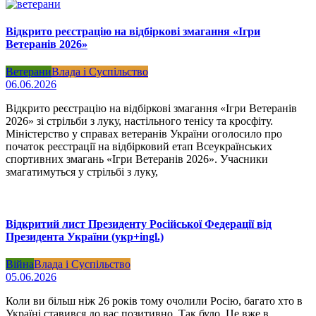
Відкрито реєстрацію на відбіркові змагання «Ігри
Ветеранів 2026»
Ветерани
Влада і Суспільство
06.06.2026
Відкрито реєстрацію на відбіркові змагання «Ігри Ветеранів
2026» зі стрільби з луку, настільного тенісу та кросфіту.
Міністерство у справах ветеранів України оголосило про
початок реєстрації на відбірковий етап Всеукраїнських
спортивних змагань «Ігри Ветеранів 2026». Учасники
змагатимуться у стрільбі з луку,
Відкритий лист Президенту Російської Федерації від
Президента України (укр+ingl.)
Війна
Влада і Суспільство
05.06.2026
Коли ви більш ніж 26 років тому очолили Росію, багато хто в
Україні ставився до вас позитивно. Так було. Це вже в