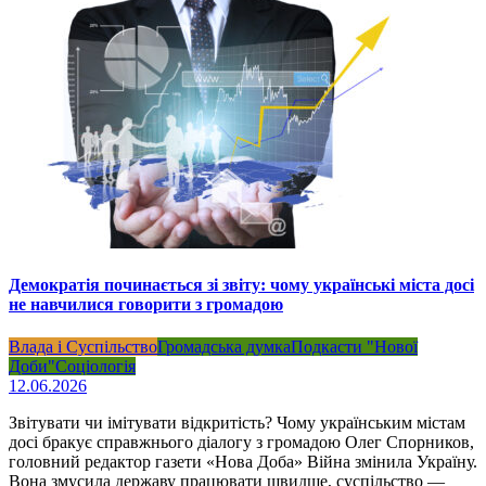
Демократія починається зі звіту: чому українські міста досі
не навчилися говорити з громадою
Влада і Суспільство
Громадська думка
Подкасти "Нової
Доби"
Соціологія
12.06.2026
Звітувати чи імітувати відкритість? Чому українським містам
досі бракує справжнього діалогу з громадою Олег Спорников,
головний редактор газети «Нова Доба» Війна змінила Україну.
Вона змусила державу працювати швидше, суспільство —