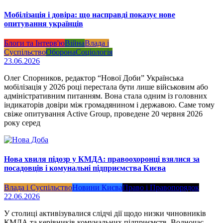
Мобілізація і довіра: що насправді показує нове
опитування українців
Блоги та Інтерв'ю
Війна
Влада і
Суспільство
Оборона
Соціологія
23.06.2026
Олег Спорников, редактор “Нової Доби” Українська
мобілізація у 2026 році перестала бути лише військовим або
адміністративним питанням. Вона стала одним із головних
індикаторів довіри між громадянином і державою. Саме тому
свіже опитування Active Group, проведене 20 червня 2026
року серед
Нова хвиля підозр у КМДА: правоохоронці взялися за
посадовців і комунальні підприємства Києва
Влада і Суспільство
Новини Києва
Право і Правопорядок
22.06.2026
У столиці активізувалися слідчі дії щодо низки чиновників
КМДА та керівників комунальних підприємств. Водночас