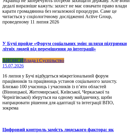
Українці не заперечують потреби захищати державу. Але вони
дедалі виразніше кажуть: захист не має означати право влади
карати громадянина без незалежної процедури. Саме це
читається у соціологічному дослідженні Active Group,
проведеному 11 липня 2026
У Бучі пройде «Форум соціальних змін: шляхи підтримки
літніх людей від переміщення до інтеграції»
АНОНСИ
Влада і Суспільство
15.07.2026
16 липня у Бучі відбудеться міжрегіональний форум
працівників та працівниць установ соціального захисту.
Близько 100 учасниць і учасників із п’яти областей
(Вінницької, Житомирської, Київської, Черкаської та
Чернігівської) зберуться на одному майданчику, щоби
напрацювати рішення для адаптації та інтеграції ВПО,
зокрема
Цифровий контроль замість людського фактора: як