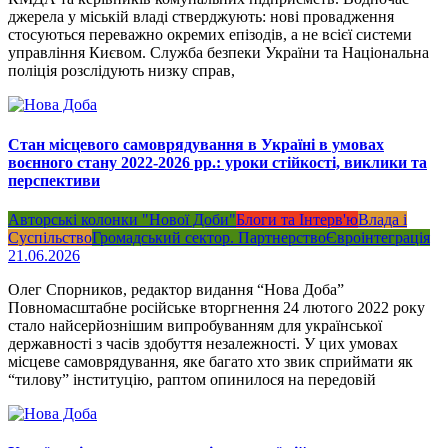
джерела у міській владі стверджують: нові провадження
стосуються переважно окремих епізодів, а не всієї системи
управління Києвом. Служба безпеки України та Національна
поліція розслідують низку справ,
Стан місцевого самоврядування в Україні в умовах
воєнного стану 2022-2026 рр.: уроки стійкості, виклики та
перспективи
Авторські колонки "Нової Доби"
Блоги та Інтерв'ю
Влада і
Суспільство
Громадський сектор. Партнерство
Євроінтеграція
21.06.2026
Олег Спорников, редактор видання “Нова Доба”
Повномасштабне російське вторгнення 24 лютого 2022 року
стало найсерйознішим випробуванням для української
державності з часів здобуття незалежності. У цих умовах
місцеве самоврядування, яке багато хто звик сприймати як
“тилову” інституцію, раптом опинилося на передовій