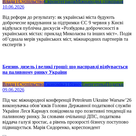
Влада і Суспільство
Євроінтеграція
Міжнародна співпраця
10.06.2026
Від реформ до результату: як українські міста будують
доброчесне врядування за підтримки ЄС 9 червня у Києві
відбулася публічна дискусія «Розбудова доброчесності в
українських містах: приклад Миколаєва та інших міст». Подія
об’єднала мерів українських міст, міжнародних партнерів та
експертів з
Бензин, дизель і великі гроші: що насправді відбувається
на паливному ринку України
Влада і Суспільство
Економіка і бізнес
Енергетика
Податки
09.06.2026
Під час міжнародної конференції Petroleum Ukraine Warsaw’26
виконувачка обов’язків Голови Державної податкової служби
України Леся Карнаух повідомила про позитивні тенденції на
паливному ринку. За словами очільниці ДПС, податкова
віддача галузі зростає, а рівень прозорості бізнесу поступово
підвищується. Марія Сидоренко, кореспондент