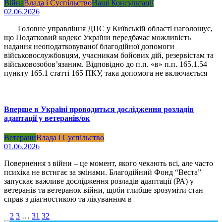
Війна
Влада і Суспільство
Наші Консультації
02.06.2026
Головне управління ДПС у Київській області наголошує,
що Податковий кодекс України передбачає можливість
надання неоподатковуваної благодійної допомоги
військовослужбовцям, учасникам бойових дій, резервістам та
військовозобов’язаним. Відповідно до п.п. «в» п.п. 165.1.54
пункту 165.1 статті 165 ПКУ, така допомога не включається
Вперше в Україні проводиться дослідження розладів
адаптації у ветеранів/ок
Ветерани
Влада і Суспільство
01.06.2026
Повернення з війни – це момент, якого чекають всі, але часто
психіка не встигає за змінами. Благодійний Фонд “Веста”
запускає важливе дослідження розладів адаптації (РА) у
ветеранів та ветеранок війни, щоби глибше зрозуміти стан
справ з діагностикою та лікуванням в
1
2
3
…
31
32