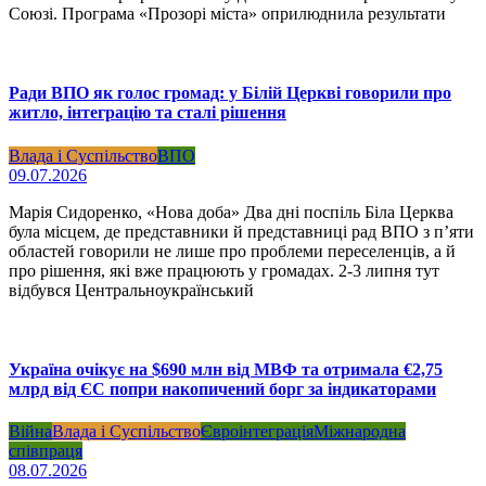
Союзі. Програма «Прозорі міста» оприлюднила результати
Ради ВПО як голос громад: у Білій Церкві говорили про
житло, інтеграцію та сталі рішення
Влада і Суспільство
ВПО
09.07.2026
Марія Сидоренко, «Нова доба» Два дні поспіль Біла Церква
була місцем, де представники й представниці рад ВПО з п’яти
областей говорили не лише про проблеми переселенців, а й
про рішення, які вже працюють у громадах. 2-3 липня тут
відбувся Центральноукраїнський
Україна очікує на $690 млн від МВФ та отримала €2,75
млрд від ЄС попри накопичений борг за індикаторами
Війна
Влада і Суспільство
Євроінтеграція
Міжнародна
співпраця
08.07.2026