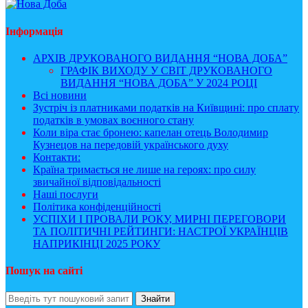
Інформація
АРХІВ ДРУКОВАНОГО ВИДАННЯ “НОВА ДОБА”
ГРАФІК ВИХОДУ У СВІТ ДРУКОВАНОГО
ВИДАННЯ “НОВА ДОБА” У 2024 РОЦІ
Всі новини
Зустріч із платниками податків на Київщині: про сплату
податків в умовах воєнного стану
Коли віра стає бронею: капелан отець Володимир
Кузнецов на передовій українського духу
Контакти:
Країна тримається не лише на героях: про силу
звичайної відповідальності
Наші послуги
Політика конфіденційності
УСПІХИ І ПРОВАЛИ РОКУ, МИРНІ ПЕРЕГОВОРИ
ТА ПОЛІТИЧНІ РЕЙТИНГИ: НАСТРОЇ УКРАЇНЦІВ
НАПРИКІНЦІ 2025 РОКУ
Пошук на сайті