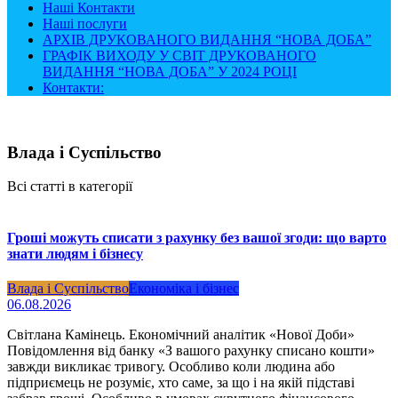
Наші Контакти
Наші послуги
АРХІВ ДРУКОВАНОГО ВИДАННЯ “НОВА ДОБА”
ГРАФІК ВИХОДУ У СВІТ ДРУКОВАНОГО
ВИДАННЯ “НОВА ДОБА” У 2024 РОЦІ
Контакти:
Влада і Суспільство
Всі статті в категорії
Гроші можуть списати з рахунку без вашої згоди: що варто
знати людям і бізнесу
Влада і Суспільство
Економіка і бізнес
06.08.2026
Світлана Камінець. Економічний аналітик «Нової Доби»
Повідомлення від банку «З вашого рахунку списано кошти»
завжди викликає тривогу. Особливо коли людина або
підприємець не розуміє, хто саме, за що і на якій підставі