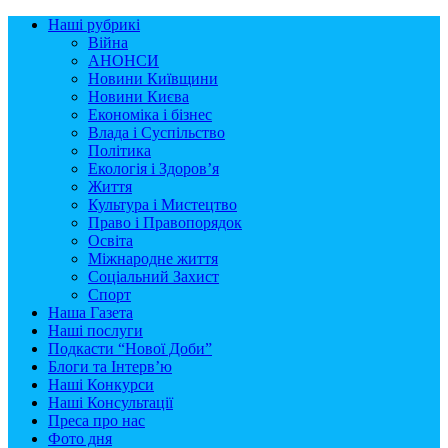
Наші рубрикі
Війна
АНОНСИ
Новини Київщини
Новини Києва
Економіка і бізнес
Влада і Суспільство
Політика
Екологія і Здоров’я
Життя
Культура і Мистецтво
Право і Правопорядок
Освіта
Міжнародне життя
Соціальний Захист
Спорт
Наша Газета
Наші послуги
Подкасти “Нової Доби”
Блоги та Інтерв’ю
Наші Конкурси
Наші Консультації
Преса про нас
Фото дня