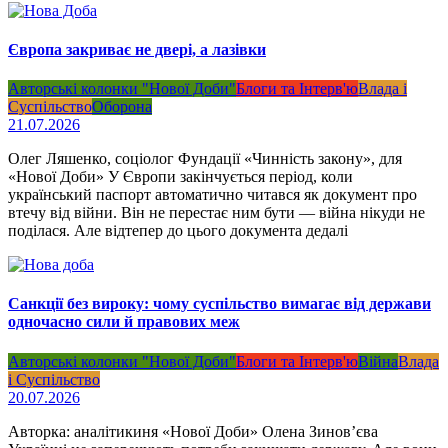
Європа закриває не двері, а лазівки
Авторські колонки "Нової Доби"
Блоги та Інтерв'ю
Влада і
Суспільство
Оборона
21.07.2026
Олег Ляшенко, соціолог Фундації «Чинність закону», для
«Нової Доби» У Європи закінчується період, коли
український паспорт автоматично читався як документ про
втечу від війни. Він не перестає ним бути — війна нікуди не
поділася. Але відтепер до цього документа дедалі
Санкції без вироку: чому суспільство вимагає від держави
одночасно сили й правових меж
Авторські колонки "Нової Доби"
Блоги та Інтерв'ю
Війна
Влада
і Суспільство
20.07.2026
Авторка: аналітикиня «Нової Доби» Олена Зинов’єва