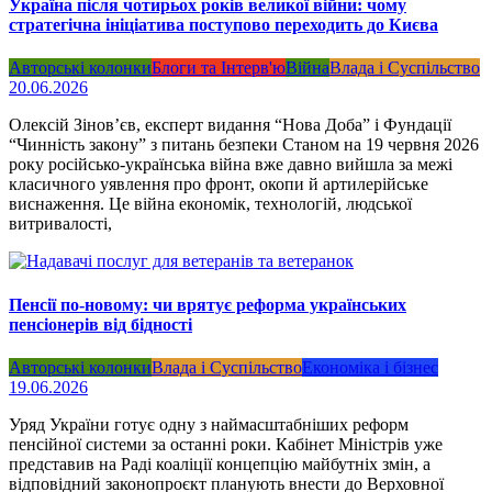
Україна після чотирьох років великої війни: чому
стратегічна ініціатива поступово переходить до Києва
Авторські колонки
Блоги та Інтерв'ю
Війна
Влада і Суспільство
20.06.2026
Олексій Зінов’єв, експерт видання “Нова Доба” і Фундації
“Чинність закону” з питань безпеки Станом на 19 червня 2026
року російсько-українська війна вже давно вийшла за межі
класичного уявлення про фронт, окопи й артилерійське
виснаження. Це війна економік, технологій, людської
витривалості,
Пенсії по-новому: чи врятує реформа українських
пенсіонерів від бідності
Авторські колонки
Влада і Суспільство
Економіка і бізнес
19.06.2026
Уряд України готує одну з наймасштабніших реформ
пенсійної системи за останні роки. Кабінет Міністрів уже
представив на Раді коаліції концепцію майбутніх змін, а
відповідний законопроєкт планують внести до Верховної