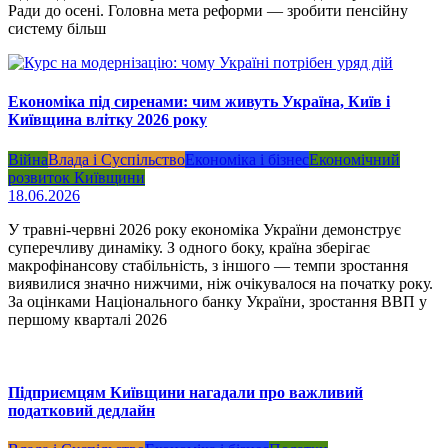
Ради до осені. Головна мета реформи — зробити пенсійну
систему більш
Економіка під сиренами: чим живуть Україна, Київ і
Київщина влітку 2026 року
Війна
Влада і Суспільство
Економіка і бізнес
Економічний
розвиток Київщини
18.06.2026
У травні-червні 2026 року економіка України демонструє
суперечливу динаміку. З одного боку, країна зберігає
макрофінансову стабільність, з іншого — темпи зростання
виявилися значно нижчими, ніж очікувалося на початку року.
За оцінками Національного банку України, зростання ВВП у
першому кварталі 2026
Підприємцям Київщини нагадали про важливий
податковий дедлайн