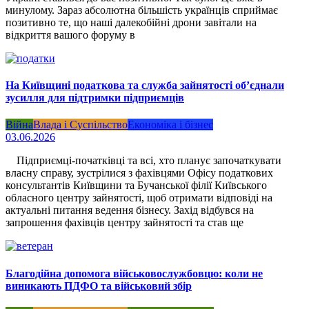
минулому. Зараз абсолютна більшість українців сприймає
позитивно те, що наші далекобійні дрони завітали на
відкриття вашого форуму в
На Київщині податкова та служба зайнятості об’єднали
зусилля для підтримки підприємців
Війна
Влада і Суспільство
Економіка і бізнес
03.06.2026
Підприємці-початківці та всі, хто планує започаткувати
власну справу, зустрілися з фахівцями Офісу податкових
консультантів Київщини та Бучанської філії Київського
обласного центру зайнятості, щоб отримати відповіді на
актуальні питання ведення бізнесу. Захід відбувся на
запрошення фахівців центру зайнятості та став ще
Благодійна допомога військовослужбовцю: коли не
виникають ПДФО та військовий збір