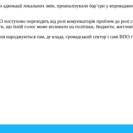
адвокації локальних змін, проаналізували бар’єри у впроваджен
 поступово переходять від ролі комунікаторів проблем до ролі 
ати, що їхній голос може впливати на політики, бюджети, житлов
шення народжуються там, де влада, громадський сектор і самі ВПО 