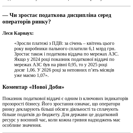
— Чи зростає податкова дисципліна серед
операторів ринку?
Леся Карнаух:
«Зросли платежі з ПДВ: за січень – квітень цього
року виробники пального сплатили 6,1 млрд грн.
Зростає також і податкова віддача по мережах АЗС.
Якщо у 2024 році показник податкової віддачі по
мережах АЗС був на рівні 0,95, то у 2025 році
досяг 1,06. У 2026 році за неповних п’ять місяців
уже маємо 1,07».
Коментар «Нової Доби»
Показник податкової віддачі є одним із ключових індикаторів
прозорості бізнесу. Його зростання означає, що оператори
ринку декларують більші обсяги діяльності та сплачують
більше податків до бюджету. Для держави це додатковий
ресурс у воєнний час, коли кожна гривня надходжень має
особливе значення.