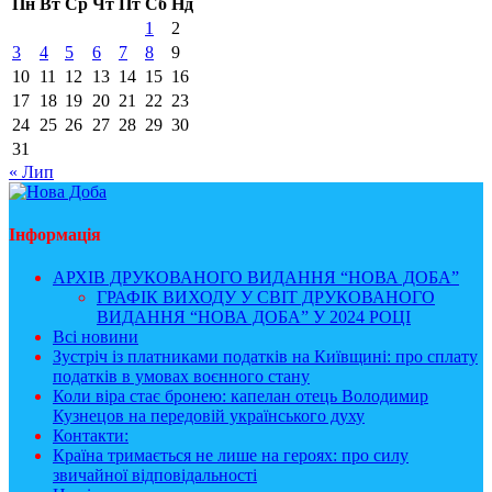
Пн
Вт
Ср
Чт
Пт
Сб
Нд
1
2
3
4
5
6
7
8
9
10
11
12
13
14
15
16
17
18
19
20
21
22
23
24
25
26
27
28
29
30
31
« Лип
Інформація
АРХІВ ДРУКОВАНОГО ВИДАННЯ “НОВА ДОБА”
ГРАФІК ВИХОДУ У СВІТ ДРУКОВАНОГО
ВИДАННЯ “НОВА ДОБА” У 2024 РОЦІ
Всі новини
Зустріч із платниками податків на Київщині: про сплату
податків в умовах воєнного стану
Коли віра стає бронею: капелан отець Володимир
Кузнецов на передовій українського духу
Контакти:
Країна тримається не лише на героях: про силу
звичайної відповідальності