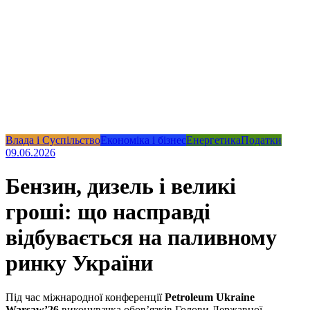
Влада і Суспільство
Економіка і бізнес
Енергетика
Податки
09.06.2026
Бензин, дизель і великі
гроші: що насправді
відбувається на паливному
ринку України
Під час міжнародної конференції
Petroleum Ukraine
Warsaw’26
виконувачка обов’язків Голови Державної