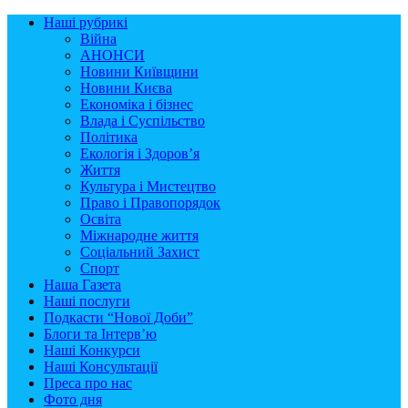
Наші рубрикі
Війна
АНОНСИ
Новини Київщини
Новини Києва
Економіка і бізнес
Влада і Суспільство
Політика
Екологія і Здоров’я
Життя
Культура і Мистецтво
Право і Правопорядок
Освіта
Міжнародне життя
Соціальний Захист
Спорт
Наша Газета
Наші послуги
Подкасти “Нової Доби”
Блоги та Інтерв’ю
Наші Конкурси
Наші Консультації
Преса про нас
Фото дня