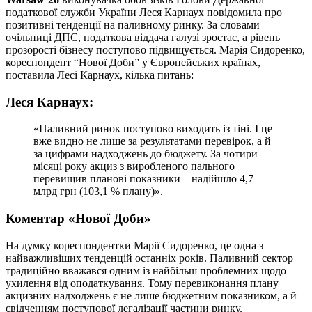
податкової служби України Леся Карнаух повідомила про
позитивні тенденції на паливному ринку. За словами
очільниці ДПС, податкова віддача галузі зростає, а рівень
прозорості бізнесу поступово підвищується. Марія Сидоренко,
кореспондент “Нової Доби” у Європейських країнах,
поставила Лесі Карнаух, кілька питань:
Леся Карнаух:
«Паливний ринок поступово виходить із тіні. І це
вже видно не лише за результатами перевірок, а й
за цифрами надходжень до бюджету. За чотири
місяці року акциз з виробленого пального
перевищив планові показники – надійшло 4,7
млрд грн (103,1 % плану)».
Коментар «Нової Доби»
На думку кореспондентки Марії Сидоренко, це одна з
найважливіших тенденцій останніх років. Паливний сектор
традиційно вважався одним із найбільш проблемних щодо
ухилення від оподаткування. Тому перевиконання плану
акцизних надходжень є не лише бюджетним показником, а й
свідченням поступової легалізації частини ринку.