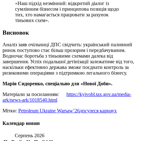
«Наш підхід незмінний: відкритий діалог із
сумлінним бізнесом і принципова позиція щодо
тих, хто намагається працювати за рахунок
тіньових схем».
Висновок
Аналіз заяв очільниці ДПС свідчить: український паливний
ринок поступово стає більш прозорим і передбачуваним.
Водночас боротьба з тіньовими схемами далека від
завершення. Успіх подальшої детінізації залежатиме від того,
наскільки ефективно держава зможе поєднати контроль за
ризиковими операціями з підтримкою легального бізнесу.
Марія Сидоренко, спеціально для «Нової Доби».
Матеріали за посиланням:
https://kyivobl.tax.gov.ua/media-
ark/news-ark/1018540.html
Мітки:
Petroleum Ukraine Warsaw’26
дпсу
леся карнаух
Календар новин
Серпень 2026