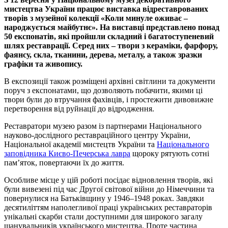
мистецтва України працює виставка відреставрованих
творів з музейної колекції «Коли минуле оживає –
народжується майбутнє». На виставці представлено понад
50 експонатів, які пройшли складний і багатоступеневий
шлях реставрації. Серед них – твори з кераміки, фарфору,
фаянсу, скла, тканини, дерева, металу, а також зразки
графіки та живопису.
В експозиції також розміщені архівні світлини та документи
поруч з експонатами, що дозволяють побачити, якими ці
твори були до втручання фахівців, і простежити дивовижне
перетворення від руйнації до відродження.
Реставратори музею разом із партнерами Національного
науково-дослідного реставраційного центру України,
Національної академії мистецтв України та
Національного
заповідника Києво-Печерська лавра
щороку рятують сотні
пам’яток, повертаючи їх до життя.
Особливе місце у цій роботі посідає відновлення творів, які
були вивезені під час Другої світової війни до Німеччини та
повернулися на Батьківщину у 1946–1948 роках. Завдяки
десятиліттям наполегливої праці українських реставраторів
унікальні скарби стали доступними для широкого загалу
шанувальників українського мистецтва. Проте частина