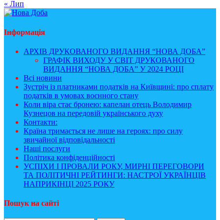
« Лип
Інформація
АРХІВ ДРУКОВАНОГО ВИДАННЯ “НОВА ДОБА”
ГРАФІК ВИХОДУ У СВІТ ДРУКОВАНОГО
ВИДАННЯ “НОВА ДОБА” У 2024 РОЦІ
Всі новини
Зустріч із платниками податків на Київщині: про сплату
податків в умовах воєнного стану
Коли віра стає бронею: капелан отець Володимир
Кузнецов на передовій українського духу
Контакти:
Країна тримається не лише на героях: про силу
звичайної відповідальності
Наші послуги
Політика конфіденційності
УСПІХИ І ПРОВАЛИ РОКУ, МИРНІ ПЕРЕГОВОРИ
ТА ПОЛІТИЧНІ РЕЙТИНГИ: НАСТРОЇ УКРАЇНЦІВ
НАПРИКІНЦІ 2025 РОКУ
Пошук на сайті