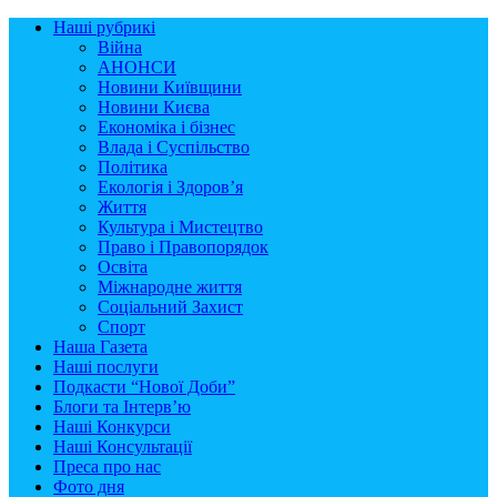
Наші рубрикі
Війна
АНОНСИ
Новини Київщини
Новини Києва
Економіка і бізнес
Влада і Суспільство
Політика
Екологія і Здоров’я
Життя
Культура і Мистецтво
Право і Правопорядок
Освіта
Міжнародне життя
Соціальний Захист
Спорт
Наша Газета
Наші послуги
Подкасти “Нової Доби”
Блоги та Інтерв’ю
Наші Конкурси
Наші Консультації
Преса про нас
Фото дня