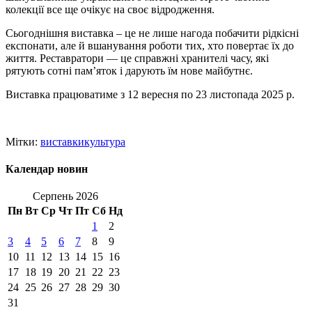
колекції все ще очікує на своє відродження.
Сьогоднішня виставка – це не лише нагода побачити рідкісні
експонати, але й вшанування роботи тих, хто повертає їх до
життя. Реставратори — це справжні хранителі часу, які
рятують сотні пам’яток і дарують їм нове майбутнє.
Виставка працюватиме з 12 вересня по 23 листопада 2025 р.
Мітки:
виставки
культура
Календар новин
Серпень 2026
Пн
Вт
Ср
Чт
Пт
Сб
Нд
1
2
3
4
5
6
7
8
9
10
11
12
13
14
15
16
17
18
19
20
21
22
23
24
25
26
27
28
29
30
31