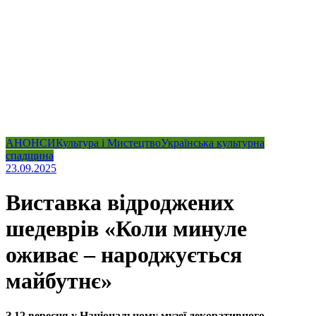
АНОНСИ
Культура і Мистецтво
Українська культурна
спадщина
23.09.2025
Виставка відроджених
шедеврів «Коли минуле
оживає – народжується
майбутнє»
З 12 вересня у Національному музеї декоративного