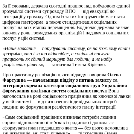
За її словами, держава сьогодні працює над побудовою єдиної
зрозумілої системи супроводу ВПО — від евакуації до
інтеграції у громаду. Одним із таких інструментів має стати
цифрова платформа, а також стандартизація соціальних
послуг на всіх етапах переміщення. Водночас держава визнає
ключову роль громадських організацій і надавачів соціальних
послуг у цій системі.
«Наше завдання — побудувати систему, де на кожному етапі
зрозуміло, хто і за що відповідає, а соціальні послуги
працюють як єдиний маршрут для людини, а не набір
розрізнених рішень»
, — зазначила Тетяна Кірієнко.
Про практичну реалізацію цього підходу говорила
Олена
Фартушна — начальниця відділу з питань захисту та
інтеграції окремих категорій соціальних груп Управління
формування політики систем соціальних послуг.
Вона
наголосила на ролі соціального працівника як ключової ланки
у всій системі — від визначення індивідуальних потреб
людини до формування реалістичного плану інтеграції.
«Саме соціальний працівник визначає потреби людини,
сприяє відновленню її зв’язків із родиною і допомагає
сформувати план подальшого життя — без цього неможлива
ані інтеграція, ані сталі рішення», — підкреслила Олена