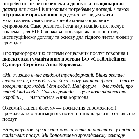
потребують негайної безпеки й допомоги,
стаціонарний
догляд
для людей із високими потребами у догляді, а також
підтримане проживання
, що дозволяє людям жити
максимально самостійно з необхідним соціальним
супроводом. Саме розвиток і стандартизацію цих послуг,
зокрема і для ВПО, держава розглядає як альтернативу
інституційному догляду та основу для гідного життя людей у
громадах.
Про трансформацію системи соціальних послуг говорила і
директорка гуманітарних програм БФ «Стабілізейшен
Суппорт Сервісез» Анна Борисова.
«Ми живемо в час глибокої трансформації. Війна оголила
слабкі місця, але водночас дала змогу змінити фокус — більше
говорити про людей і для людей. Цей форум — для людей, про
людей і від людей. Сильні громади — це основа відновлення
України»,
— наголосила Анна Борисова.
Окремий акцент форуму — посилення спроможності
громадських організацій як потенційних надавачів соціальних
послуг.
«Неприбуткові організації мають великий потенціал у наданні
соціальних послуг. Ми допомагаємо громадському сектору