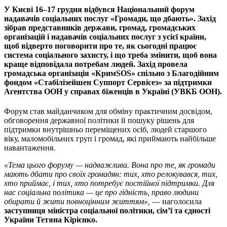
У Києві 16–17 грудня відбувся Національний форум
надавачів соціальних послуг «Громади, що дбають». Захід
зібрав представників держави, громад, громадських
організацій і надавачів соціальних послуг з усієї країни,
щоб відверто поговорити про те, як сьогодні працює
система соціального захисту, і що треба змінити, щоб вона
краще відповідала потребам людей. Захід провела
громадська організація «КримSOS» спільно з Благодійним
фондом «Стабілізейшен Суппорт Сервісез» за підтримки
Агентства ООН у справах біженців в Україні (УВКБ ООН).
Форум став майданчиком для обміну практичним досвідом,
обговорення державної політики й пошуку рішень для
підтримки внутрішньо переміщених осіб, людей старшого
віку, маломобільних груп і громад, які приймають найбільше
навантаження.
«Тема цього форуму — надважлива. Вона про те, як громади
мають дбати про своїх громадян: тих, хто релокувався, тих,
хто приймає, і тих, хто потребує постійної підтримки. Для
нас соціальна політика — це про гідність, право людини
обирати й жити повноцінним життям»,
— наголосила
заступниця міністра соціальної політики, сім’ї та єдності
України Тетяна Кірієнко.