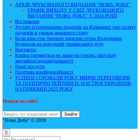
АРХІВ ДРУКОВАНОГО ВИДАННЯ “НОВА ДОБА”
ГРАФІК ВИХОДУ У СВІТ ДРУКОВАНОГО
ВИДАННЯ “НОВА ДОБА” У 2024 РОЦІ
Всі новини
Зустріч із платниками податків на Київщині: про сплату
податків в умовах воєнного стану
Коли віра стає бронею: капелан отець Володимир
Кузнецов на передовій українського духу
Контакти:
Країна тримається не лише на героях: про силу
звичайної відповідальності
Наші послуги
Політика конфіденційності
УСПІХИ І ПРОВАЛИ РОКУ, МИРНІ ПЕРЕГОВОРИ
ТА ПОЛІТИЧНІ РЕЙТИНГИ: НАСТРОЇ УКРАЇНЦІВ
НАПРИКІНЦІ 2025 РОКУ
Пошук на сайті
"Нова Доба" © 2018