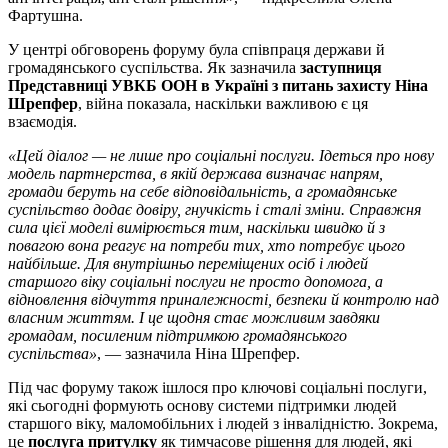
Фартушна.
У центрі обговорень форуму була співпраця держави й
громадянського суспільства. Як зазначила
заступниця
Представниці УВКБ ООН в Україні з питань захисту Ніна
Шрепфер
, війна показала, наскільки важливою є ця
взаємодія.
«Цей діалог — не лише про соціальні послуги. Ідеться про нову
модель партнерства, в якій держава визначає напрям,
громади беруть на себе відповідальність, а громадянське
суспільство додає довіру, гнучкість і сталі зміни. Справжня
сила цієї моделі вимірюється тим, наскільки швидко й з
повагою вона реагує на потреби тих, хто потребує цього
найбільше. Для внутрішньо переміщених осіб і людей
старшого віку соціальні послуги не просто допомога, а
відновлення відчуття приналежності, безпеки й контролю над
власним життям. І це щодня стає можливим завдяки
громадам, посиленим підтримкою громадянського
суспільства»
, — зазначила Ніна Шрепфер.
Під час форуму також ішлося про ключові соціальні послуги,
які сьогодні формують основу системи підтримки людей
старшого віку, маломобільних і людей з інвалідністю. Зокрема,
це
послуга притулку
як тимчасове рішення для людей, які