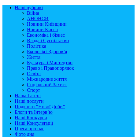
Наші рубрикі
Війна
АНОНСИ
Новини Київщини
Новини Києва
Економіка і бізнес
Влада і Суспільство
Політика
Екологія і Здоров’я
Життя
Культура і Мистецтво
Право і Правопорядок
Освіта
Міжнародне життя
Соціальний Захист
Спорт
Наша Газета
Наші послуги
Подкасти “Нової Доби”
Блоги та Інтерв’ю
Наші Конкурси
Наші Консультації
Преса про нас
Фото дня