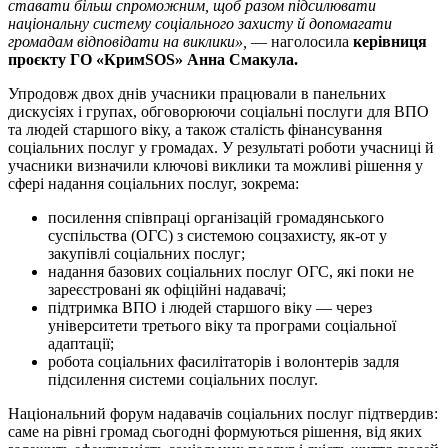
ставати більш спроможним, щоб разом підсилювати
національну систему соціального захисту й допомагати
громадам відповідати на виклики»,
— наголосила
керівниця
проєкту ГО «КримSOS» Анна Смакула.
Упродовж двох днів учасники працювали в панельних
дискусіях і групах, обговорюючи соціальні послуги для ВПО
та людей старшого віку, а також сталість фінансування
соціальних послуг у громадах. У результаті роботи учасниці й
учасники визначили ключові виклики та можливі рішення у
сфері надання соціальних послуг, зокрема:
посилення співпраці організацій громадянського
суспільства (ОГС) з системою соцзахисту, як-от у
закупівлі соціальних послуг;
надання базових соціальних послуг ОГС, які поки не
зареєстровані як офіційні надавачі;
підтримка ВПО і людей старшого віку — через
університети третього віку та програми соціальної
адаптації;
робота соціальних фасилітаторів і волонтерів задля
підсилення системи соціальних послуг.
Національний форум надавачів соціальних послуг підтвердив:
саме на рівні громад сьогодні формуються рішення, від яких