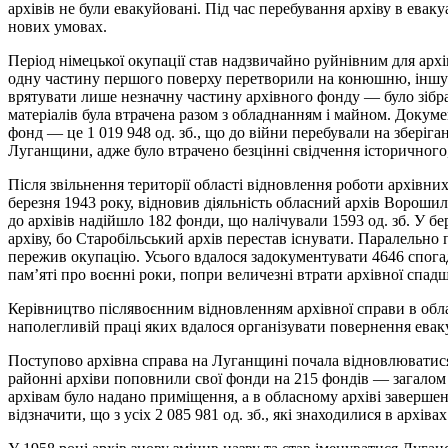
архівів не були евакуйовані. Під час перебування архіву в ев
нових умовах.
Період німецької окупації став надзвичайно руйнівним для арх
одну частину першого поверху перетворили на конюшню, іншу —
врятувати лише незначну частину архівного фонду — було зібра
матеріалів була втрачена разом з обладнанням і майном. Докумен
фонд — це 1 019 948 од. зб., що до війни перебували на зберіга
Луганщини, адже було втрачено безцінні свідчення історичного,
Після звільнення території області відновлення роботи архівни
березня 1943 року, відновив діяльність обласний архів Ворошил
до архівів надійшло 182 фонди, що налічували 1593 од. зб. У 
архіву, бо Старобільський архів перестав існувати. Паралельно 
пережив окупацію. Усього вдалося задокументувати 4646 спогаді
пам’яті про воєнні роки, попри величезні втрати архівної спад
Керівництво післявоєнним відновленням архівної справи в облас
наполегливій праці яких вдалося організувати повернення евак
Поступово архівна справа на Луганщині почала відновлюватися та
районні архіви поповнили свої фонди на 215 фондів — загалом н
архівам було надано приміщення, а в обласному архіві завершено
відзначити, що з усіх 2 085 981 од. зб., які знаходилися в архіва