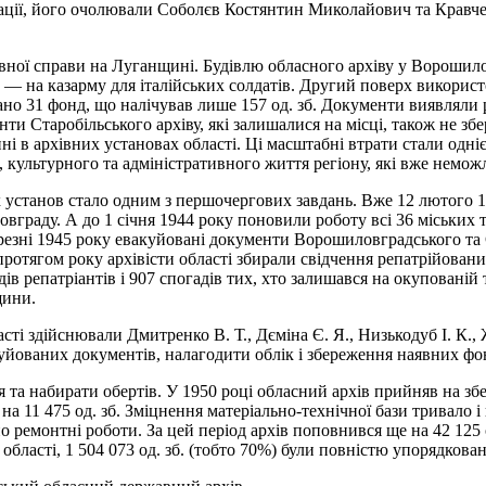
акуації, його очолювали Соболєв Костянтин Миколайович та Кравч
івної справи на Луганщині. Будівлю обласного архіву у Ворошило
 на казарму для італійських солдатів. Другий поверх використ
но 31 фонд, що налічував лише 157 од. зб. Документи виявляли р
ти Старобільського архіву, які залишалися на місці, також не збе
нні в архівних установах області. Ці масштабні втрати стали одні
 культурного та адміністративного життя регіону, які вже немож
х установ стало одним з першочергових завдань. Вже 12 лютого 1
овграду. А до 1 січня 1944 року поновили роботу всі 36 міських 
березні 1945 року евакуйовані документи Ворошиловградського та
протягом року архівісти області збирали свідчення репатрійованих
в репатріантів і 907 спогадів тих, хто залишався на окупованій
щини.
ті здійснювали Дмитренко В. Т., Дєміна Є. Я., Низькодуб І. К., 
уйованих документів, налагодити облік і збереження наявних фон
 набирати обертів. У 1950 році обласний архів прийняв на зберіг
а 11 475 од. зб. Зміцнення матеріально-технічної бази тривало і
 ремонтні роботи. За цей період архів поповнився ще на 42 125 о
х області, 1 504 073 од. зб. (тобто 70%) були повністю упорядкован