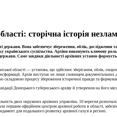
ласті: сторічна історія незлам
ті держави. Вона забезпечує збереження, облік, дослідження 
итку українського суспільства. Архіви виконують ключову рол
 держави. Саме завдяки діяльності архівних установ формуєть
ської області — установа, що здійснює зберігання, облік, охоро
трансформації. Архів виступає не лише сховищем документальних 
вою складовою процесу збереження історичної правди та формуван
квідації Донецького губернського архіву й утворення на його міс
яльність двох окружних архівних управлінь. 10 вересня розпоча
ли першим офіційним центром архівної роботи в області, забезп
ндамент для подальшого розвитку архівної галузі в регіоні.