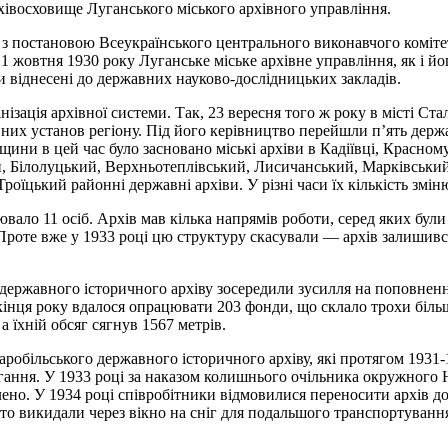
рхівосховище Луганського міського архівного управління.
з постановою Всеукраїнського центрального виконавчого комітету
1 жовтня 1930 року Луганське міське архівне управління, як і йо
ли віднесені до державних науково-дослідницьких закладів.
анізація архівної системи. Так, 23 вересня того ж року в місті С
івних установ регіону. Під його керівництво перейшли п’ять дер
щини в цей час було засновано міські архіви в Кадіївці, Красном
ий, Білолуцький, Верхньотеплівський, Лисичанський, Марківськ
оїцький районні державні архіви. У різні часи їх кількість змі
ло 11 осіб. Архів мав кілька напрямів роботи, серед яких були а
 Проте вже у 1933 році цю структуру скасували — архів залишився
державного історичного архіву зосередили зусилля на поповненні 
кінця року вдалося опрацювати 203 фонди, що склало трохи біль
а їхній обсяг сягнув 1567 метрів.
робільського державного історичного архіву, які протягом 1931
ігання. У 1933 році за наказом колишнього очільника окружного
но. У 1934 році співробітники відмовилися переносити архів до 
о викидали через вікно на сніг для подальшого транспортування