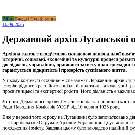
Війна
Влада і Суспільство
16.09.2025
Державний архів Луганської об
Архівна галузь є невід’ємною складовою національної пам’я
історичні, соціальні, економічні та культурні процеси розв
досліджень, управління, правового захисту прав громадян і
гарантується відкритість і прозорість суспільного життя.
У цьому контексті особливе місце займає Державний архів Луган
історію рідного краю, його соціальні, політичні та культурні 
просвітницької та експертної роботи. Його діяльність є важли
Літопис Державного архіву Луганської області починається з лі
Ради Народних Комісарів УССР від 10 червня 1925 року.
Вже у вересні того ж року на Луганщині було започатковано ді
— Старобільське Окружне Архівне Управління. Ці установи ста
походження і змісту. Завдяки цьому було закладено надійний фу