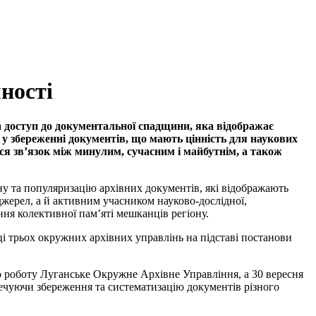
ності
та доступ до документальної спадщини, яка відображає
ь у збереженні документів, що мають цінність для наукових
ся зв’язок між минулим, сучасним і майбутнім, а також
ну та популяризацію архівних документів, які відображають
джерел, а й активним учасником науково-дослідної,
ня колективної пам’яті мешканців регіону.
ці трьох окружних архівних управлінь на підставі постанови
ло роботу Луганське Окружне Архівне Управління, а 30 вересня
ечуючи збереження та систематизацію документів різного