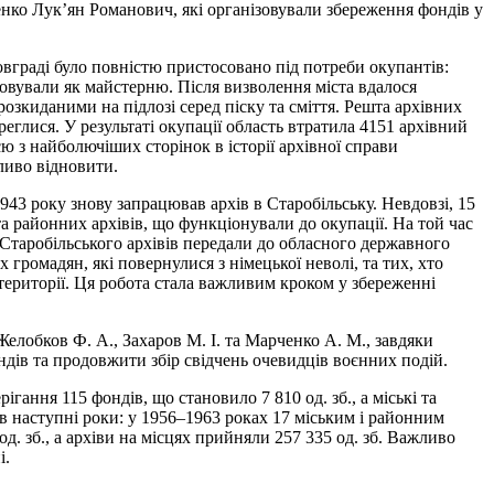
енко Лук’ян Романович, які організовували збереження фондів у
вграді було повністю пристосовано під потреби окупантів:
овували як майстерню. Після визволення міста вдалося
озкиданими на підлозі серед піску та сміття. Решта архівних
реглися. У результаті окупації область втратила 4151 архівний
єю з найболючіших сторінок в історії архівної справи
ливо відновити.
943 року знову запрацював архів в Старобільську. Невдовзі, 15
та районних архівів, що функціонували до окупації. На той час
 Старобільського архівів передали до обласного державного
 громадян, які повернулися з німецької неволі, та тих, хто
 території. Ця робота стала важливим кроком у збереженні
Желобков Ф. А., Захаров М. І. та Марченко А. М., завдяки
дів та продовжити збір свідчень очевидців воєнних подій.
ання 115 фондів, що становило 7 810 од. зб., а міські та
 в наступні роки: у 1956–1963 роках 17 міським і районним
д. зб., а архіви на місцях прийняли 257 335 од. зб. Важливо
і.