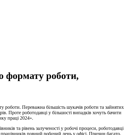
го формату роботи,
ту роботи. Переважна більшість шукачів роботи та зайнятих
в. Проте роботодавці у більшості випадків хочуть бачити
нку праці 2024».
ників та рівень залученості у робочі процеси, роботодавці
ти працівників повний робочий день у офісі. Причин багато,