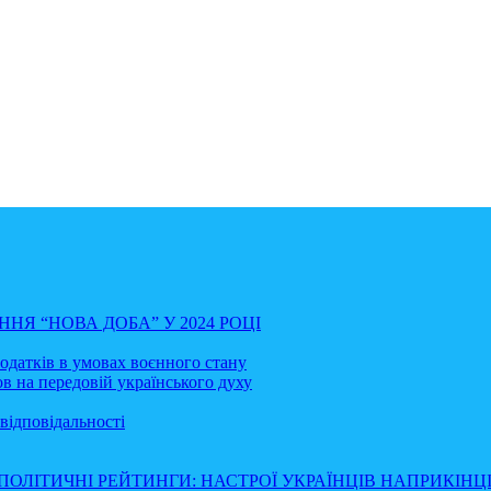
НЯ “НОВА ДОБА” У 2024 РОЦІ
податків в умовах воєнного стану
в на передовій українського духу
відповідальності
ПОЛІТИЧНІ РЕЙТИНГИ: НАСТРОЇ УКРАЇНЦІВ НАПРИКІНЦІ