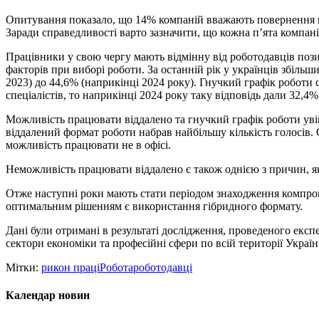
Опитування показало, що 14% компаній вважають повернення пр
Заради справедливості варто зазначити, що кожна п’ята компан
Працівники у свою чергу мають відмінну від роботодавців поз
факторів при виборі роботи. За останній рік у українців збіль
2023) до 44,6% (наприкінці 2024 року). Гнучкий графік роботи 
спеціалістів, то наприкінці 2024 року таку відповідь дали 32,4
Можливість працювати віддалено та гнучкий графік роботи уві
віддалений формат роботи набрав найбільшу кількість голосів. 
можливість працювати не в офісі.
Неможливість працювати віддалено є також однією з причин, як
Отже наступні роки мають стати періодом знаходження компромі
оптимальним рішенням є використання гібридного формату.
Дані були отримані в результаті дослідження, проведеного експ
сектори економіки та професійні сфери по всій території Укра
Мітки:
рикон праці
Робота
роботодавці
Календар новин