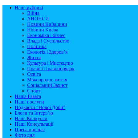
Наші рубрикі
Війна
АНОНСИ
Новини Київщини
Новини Києва
Економіка і бізнес
Влада і Суспільство
Політика
Екологія і Здоров’я
Життя
Культура і Мистецтво
Право і Правопорядок
Освіта
Міжнародне життя
Соціальний Захист
Спорт
Наша Газета
Наші послуги
Подкасти “Нової Доби”
Блоги та Інтерв’ю
Наші Конкурси
Наші Консультації
Преса про нас
Фото дня