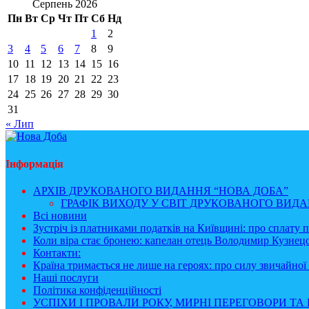
Серпень 2026
Пн
Вт
Ср
Чт
Пт
Сб
Нд
1
2
3
4
5
6
7
8
9
10
11
12
13
14
15
16
17
18
19
20
21
22
23
24
25
26
27
28
29
30
31
« Лип
Інформація
АРХІВ ДРУКОВАНОГО ВИДАННЯ “НОВА ДОБА”
ГРАФІК ВИХОДУ У СВІТ ДРУКОВАНОГО ВИДАН
Всі новини
Зустріч із платниками податків на Київщині: про сплату 
Коли віра стає бронею: капелан отець Володимир Кузнецо
Контакти:
Країна тримається не лише на героях: про силу звичайної 
Наші послуги
Політика конфіденційності
УСПІХИ І ПРОВАЛИ РОКУ, МИРНІ ПЕРЕГОВОРИ ТА 