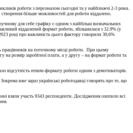
ликів роботи з персоналом сьогодні та у найближчі 2-3 роки.
м створення більше можливостей для роботи віддалено.
учному для себе графіку є одним з найбільш визначальних
важливий віддалений формат роботи, збільшилася з 32.9% (у
 2023 році про важливість цього фактору говорили 30,6%
ь працівників на поточному місці роботи. При цьому
 на розмір заробітної плати, а у другу – на формат роботи та
ало відсутність remote-формату роботи одним з демотиваторів.
окрема вже зараз українські роботодавці говорять про те, що
анні взяли участь 9343 респонденти. Дослідження охопило всі
Крим.