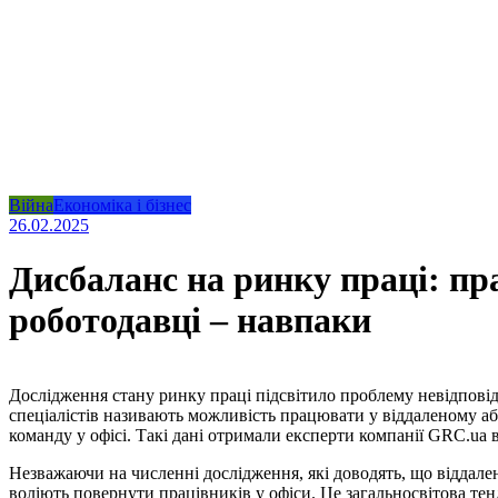
Війна
Економіка і бізнес
26.02.2025
Дисбаланс на ринку праці: пр
роботодавці – навпаки
Дослідження стану ринку праці підсвітило проблему невідповід
спеціалістів називають можливість працювати у віддаленому а
команду у офісі. Такі дані отримали експерти компанії GRC.ua 
Незважаючи на численні дослідження, які доводять, що віддале
воліють повернути працівників у офіси. Це загальносвітова тенд