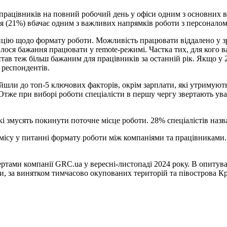
ацівників на повний робочий день у офіси одним з основних вик
ія (21%) вбачає одним з важливих напрямків роботи з персонало
ицію щодо формату роботи. Можливість працювати віддалено у зр
шилося бажання працювати у remote-режимі. Частка тих, для кого 
став теж більш бажаним для працівників за останній рік. Якщо у
% респондентів.
йшли до топ-5 ключових факторів, окрім зарплати, які утримуют
Отже при виборі роботи спеціалісти в першу чергу звертають увагу
і змусять покинути поточне місце роботи. 28% спеціалістів назв
су у питанні формату роботи між компаніями та працівниками. З
ертами компанії GRC.ua у вересні-листопаді 2024 року. В опитув
їни, за винятком тимчасово окупованих територій та півострова 