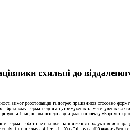
ацівники схильні до віддалено
ності вимог роботодавців та потреб працівників стосовно форма
бо гібридному форматі одним з утримуючих та мотивуючих факторі
в результаті національного дослідницького проекту «Барометр ри
ний формат роботи не впливає на зниження продуктивності праців
енція. Як в цілому світі, так і в Україні компанії бажають бачи