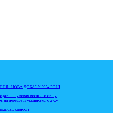
НЯ “НОВА ДОБА” У 2024 РОЦІ
податків в умовах воєнного стану
в на передовій українського духу
відповідальності