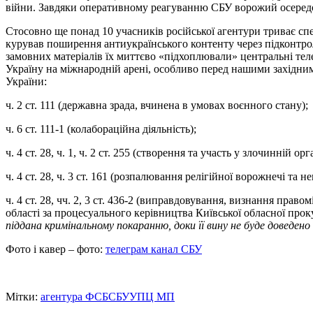
війни. Завдяки оперативному реагуванню СБУ ворожий осередок
Стосовно ще понад 10 учасників російської агентури триває сп
курував поширення антиукраїнського контенту через підконтро
замовних матеріалів їх миттєво «підхоплювали» центральні те
Україну на міжнародній арені, особливо перед нашими західним
України:
ч. 2 ст. 111 (державна зрада, вчинена в умовах воєнного стану);
ч. 6 ст. 111-1 (колабораційна діяльність);
ч. 4 ст. 28, ч. 1, ч. 2 ст. 255 (створення та участь у злочинній орга
ч. 4 ст. 28, ч. 3 ст. 161 (розпалювання релігійної ворожнечі та
ч. 4 ст. 28, чч. 2, 3 ст. 436-2 (виправдовування, визнання пра
області за процесуального керівництва Київської обласної про
піддана кримінальному покаранню, доки її вину не буде доведено
Фото і кавер – фото:
телеграм канал СБУ
Мітки:
агентура ФСБ
СБУ
УПЦ МП