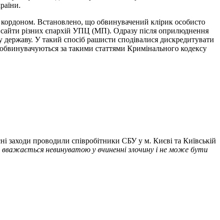
раїни.
за кордоном. Встановлено, що обвинувачений клірик особисто
і сайти різних єпархій УПЦ (МП). Одразу після оприлюднення
у державу. У такий спосіб рашисти сподівалися дискредитувати
и обвинувачуються за такими статтями Кримінального кодексу
ксні заходи проводили співробітники СБУ у м. Києві та Київській
а вважається невинуватою у вчиненні злочину і не може бути