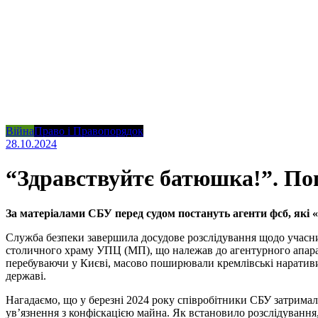
Війна
Право і Правопорядок
28.10.2024
“Здравствуйтє батюшка!”. Поп
За матеріалами СБУ перед судом постануть агенти фсб, які
Служба безпеки завершила досудове розслідування щодо учасник
столичного храму УПЦ (МП), що належав до агентурного апарату
перебуваючи у Києві, масово поширювали кремлівські наративи
державі.
Нагадаємо, що у березні 2024 року співробітники СБУ затримал
ув’язнення з конфіскацією майна. Як встановило розслідування,