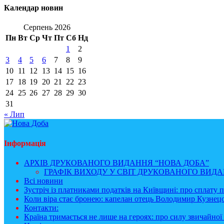
Календар новин
Серпень 2026
Пн
Вт
Ср
Чт
Пт
Сб
Нд
1
2
3
4
5
6
7
8
9
10
11
12
13
14
15
16
17
18
19
20
21
22
23
24
25
26
27
28
29
30
31
« Лип
Інформація
АРХІВ ДРУКОВАНОГО ВИДАННЯ “НОВА ДОБА”
ГРАФІК ВИХОДУ У СВІТ ДРУКОВАНОГО ВИДАН
Всі новини
Зустріч із платниками податків на Київщині: про сплату 
Коли віра стає бронею: капелан отець Володимир Кузнецо
Контакти:
Країна тримається не лише на героях: про силу звичайної 