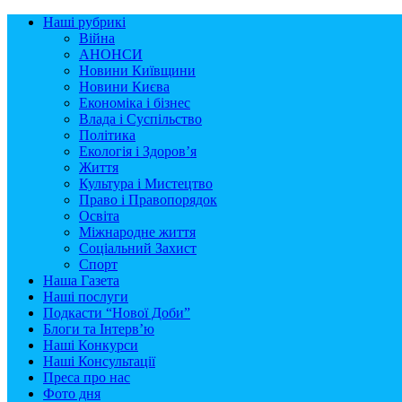
Наші рубрикі
Війна
АНОНСИ
Новини Київщини
Новини Києва
Економіка і бізнес
Влада і Суспільство
Політика
Екологія і Здоров’я
Життя
Культура і Мистецтво
Право і Правопорядок
Освіта
Міжнародне життя
Соціальний Захист
Спорт
Наша Газета
Наші послуги
Подкасти “Нової Доби”
Блоги та Інтерв’ю
Наші Конкурси
Наші Консультації
Преса про нас
Фото дня