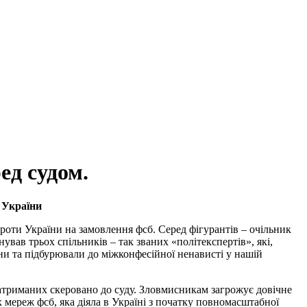
ед судом.
 України
роти України на замовлення фсб. Серед фігурантів – очільник
вав трьох спільників – так званих «політекспертів», які,
ни та підбурювали до міжконфесійної ненависті у нашій
затриманих скеровано до суду. Зловмисникам загрожує довічне
 мереж фсб, яка діяла в Україні з початку повномасштабної