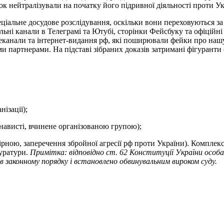
 нейтралізували на початку його підривної діяльності проти Ук
еціальне досудове розслідування, оскільки вони переховуються 
льні канали в Телеграмі та Ютубі, сторінки Фейсбуку та офіційн
леканали та інтернет-видання рф, які поширювали фейки про наш
и партнерами. На підставі зібраних доказів затримані фігурант
нізації);
 ненависті, вчинене організованою групою);
вомірною, заперечення збройної агресії рф проти України). Компле
куратури.
Примітка: відповідно ст. 62 Конституції України особ
 в законному порядку і встановлено обвинувальним вироком суду.