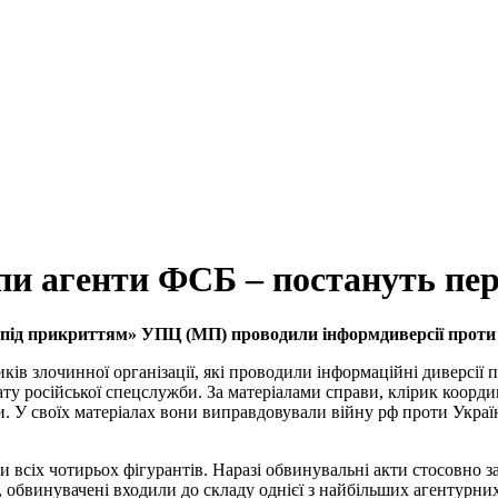
и агенти ФСБ – постануть пер
 «під прикриттям» УПЦ (МП) проводили інформдиверсії проти
ів злочинної організації, які проводили інформаційні диверсії п
 російської спецслужби. За матеріалами справи, клірик координу
. У своїх матеріалах вони виправдовували війну рф проти Украї
и всіх чотирьох фігурантів. Наразі обвинувальні акти стосовно 
 обвинувачені входили до складу однієї з найбільших агентурних