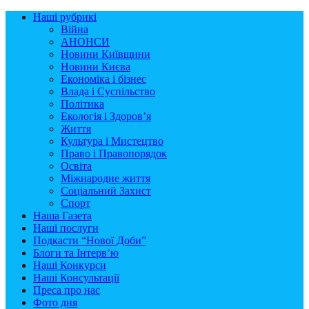
Наші рубрикі
Війна
АНОНСИ
Новини Київщини
Новини Києва
Економіка і бізнес
Влада і Суспільство
Політика
Екологія і Здоров’я
Життя
Культура і Мистецтво
Право і Правопорядок
Освіта
Міжнародне життя
Соціальний Захист
Спорт
Наша Газета
Наші послуги
Подкасти “Нової Доби”
Блоги та Інтерв’ю
Наші Конкурси
Наші Консультації
Преса про нас
Фото дня