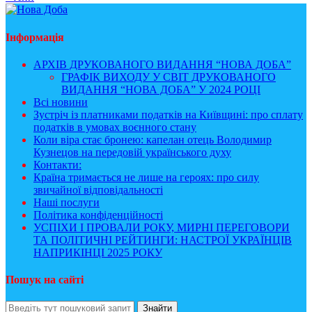
Інформація
АРХІВ ДРУКОВАНОГО ВИДАННЯ “НОВА ДОБА”
ГРАФІК ВИХОДУ У СВІТ ДРУКОВАНОГО
ВИДАННЯ “НОВА ДОБА” У 2024 РОЦІ
Всі новини
Зустріч із платниками податків на Київщині: про сплату
податків в умовах воєнного стану
Коли віра стає бронею: капелан отець Володимир
Кузнецов на передовій українського духу
Контакти:
Країна тримається не лише на героях: про силу
звичайної відповідальності
Наші послуги
Політика конфіденційності
УСПІХИ І ПРОВАЛИ РОКУ, МИРНІ ПЕРЕГОВОРИ
ТА ПОЛІТИЧНІ РЕЙТИНГИ: НАСТРОЇ УКРАЇНЦІВ
НАПРИКІНЦІ 2025 РОКУ
Пошук на сайті