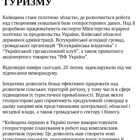
ТУРИЗМУ
Київщина стане пілотною областю, де розпочнеться робота
над створенням унікальної бази геопросторових даних. Над її
розробкою працюватимуть експерти Міністерства аграрної
політики та продовольства України, Київської обласної
державної адміністрації, Всеукраїнської асоціації громад,
громадських організацій “Всеукраїнська ініціатива” і
“Український гірськолижний клуб”, а також приватного
акціонерного товариства “ВФ Україна”.
Відповідні наміри сьогодні, 20 липня, задекларували під час
підписання меморандуму.
Ініціатива дозволить більш ефективно працювати над
розвитком сільських територій регіону, у тому числі в сфері
підвищення їх туристичної привабливості. Відтак якісні
геопросторові дані сприятимуть продуктивній співпраці в
цьому напрямі між представниками центральної, обласної і
місцевої влади, а також громадського сектору і бізнесу.
“Київщина першою в Україні почне використовувати
геопросторове планування в роботі над комплексним
розвитком туризму. Це дозволить нам створити нові
туристичні продукти, популяризувати нашу історичну й