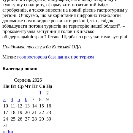
культурну спадщину, сформувати позитивний імідж
агробрендів, а також вивести на новий рівень гастротуризм у
регіоні. Очікуємо, що використання цифрових технологій
допоможе нам швидше розвивати регіон і, як наслідок,
збільшувати потоки туристів на територію нашої області”, –
прокоментувала заступниця голови Київської
облдержадміністрації Тетяна Щербак за результатами зустрічі.
Повідомляє пресслужба Київської ОДА
Мітки:
геопросторова база даних про туризм
Календар новин
Серпень 2026
Пн
Вт
Ср
Чт
Пт
Сб
Нд
1
2
3
4
5
6
7
8
9
10
11
12
13
14
15
16
17
18
19
20
21
22
23
24
25
26
27
28
29
30
31
« Лип