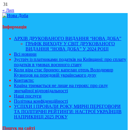
31
« Лип
Інформація
АРХІВ ДРУКОВАНОГО ВИДАННЯ “НОВА ДОБА”
ГРАФІК ВИХОДУ У СВІТ ДРУКОВАНОГО
ВИДАННЯ “НОВА ДОБА” У 2024 РОЦІ
Всі новини
Зустріч із платниками податків на Київщині: про сплату
податків в умовах воєнного стану
Коли віра стає бронею: капелан отець Володимир
Кузнецов на передовій українського духу
Контакти:
Країна тримається не лише на героях: про силу
звичайної відповідальності
Наші послуги
Політика конфіденційності
УСПІХИ І ПРОВАЛИ РОКУ, МИРНІ ПЕРЕГОВОРИ
ТА ПОЛІТИЧНІ РЕЙТИНГИ: НАСТРОЇ УКРАЇНЦІВ
НАПРИКІНЦІ 2025 РОКУ
Пошук на сайті