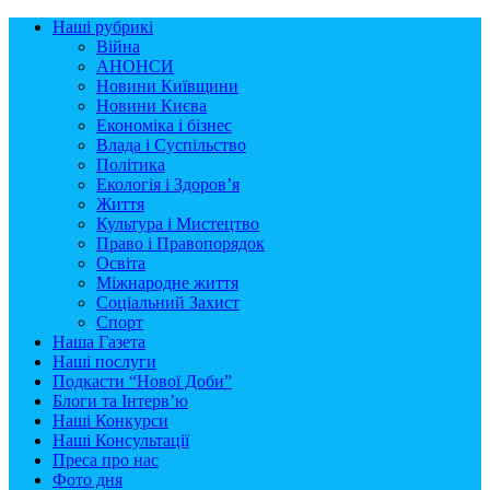
Наші рубрикі
Війна
АНОНСИ
Новини Київщини
Новини Києва
Економіка і бізнес
Влада і Суспільство
Політика
Екологія і Здоров’я
Життя
Культура і Мистецтво
Право і Правопорядок
Освіта
Міжнародне життя
Соціальний Захист
Спорт
Наша Газета
Наші послуги
Подкасти “Нової Доби”
Блоги та Інтерв’ю
Наші Конкурси
Наші Консультації
Преса про нас
Фото дня