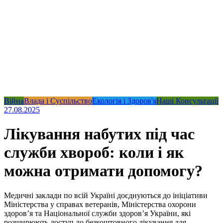
Війна
Влада і Суспільство
Екологія і Здоров'я
Наші Консультації
27.08.2025
Лікування набутих під час
служби хвороб: коли і як
можна отримати допомогу?
Медичні заклади по всій Україні доєднуються до ініціативи
Міністерства у справах ветеранів, Міністерства охорони
здоров’я та Національної служби здоров’я України, які
розширюють доступ до безкоштовного лікування для