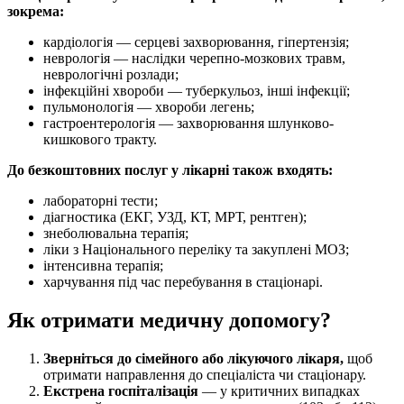
зокрема:
кардіологія — серцеві захворювання, гіпертензія;
неврологія — наслідки черепно-мозкових травм,
неврологічні розлади;
інфекційні хвороби — туберкульоз, інші інфекції;
пульмонологія — хвороби легень;
гастроентерологія — захворювання шлунково-
кишкового тракту.
До безкоштовних послуг у лікарні також входять:
лабораторні тести;
діагностика (ЕКГ, УЗД, КТ, МРТ, рентген);
знеболювальна терапія;
ліки з Національного переліку та закуплені МОЗ;
інтенсивна терапія;
харчування під час перебування в стаціонарі.
Як отримати медичну допомогу?
Зверніться до сімейного або лікуючого лікаря,
щоб
отримати направлення до спеціаліста чи стаціонару.
Екстрена госпіталізація
— у критичних випадках