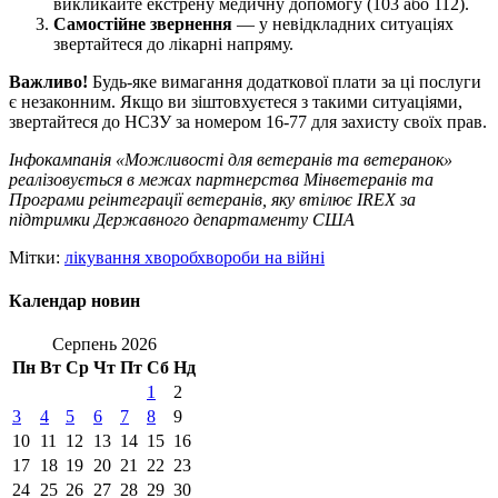
викликайте екстрену медичну допомогу (103 або 112).
Самостійне звернення
— у невідкладних ситуаціях
звертайтеся до лікарні напряму.
Важливо!
Будь-яке вимагання додаткової плати за ці послуги
є незаконним. Якщо ви зіштовхуєтеся з такими ситуаціями,
звертайтеся до НСЗУ за номером 16-77 для захисту своїх прав.
Інфокампанія «Можливості для ветеранів та ветеранок»
реалізовується в межах партнерства Мінветеранів та
Програми реінтеграції ветеранів, яку втілює IREX за
підтримки Державного департаменту США
Мітки:
лікування хвороб
хвороби на війні
Календар новин
Серпень 2026
Пн
Вт
Ср
Чт
Пт
Сб
Нд
1
2
3
4
5
6
7
8
9
10
11
12
13
14
15
16
17
18
19
20
21
22
23
24
25
26
27
28
29
30