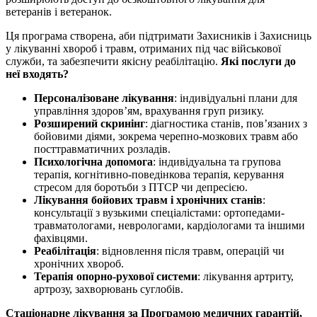
ветеранів і ветеранок.
Ця програма створена, аби підтримати Захисників і Захисниць
у лікуванні хвороб і травм, отриманих під час військової
служби, та забезпечити якісну реабілітацію.
Які послуги до
неї входять?
Персоналізоване лікування
: індивідуальні плани для
управління здоров’ям, врахування груп ризику.
Розширений скринінг
: діагностика станів, пов’язаних з
бойовими діями, зокрема черепно-мозкових травм або
посттравматичних розладів.
Психологічна допомога
: індивідуальна та групова
терапія, когнітивно-поведінкова терапія, керування
стресом для боротьби з ПТСР чи депресією.
Лікування бойових травм і хронічних станів
:
консультації з вузькими спеціалістами: ортопедами-
травматологами, неврологами, кардіологами та іншими
фахівцями.
Реабілітація
: відновлення після травм, операцій чи
хронічних хвороб.
Терапія опорно-рухової системи
: лікування артриту,
артрозу, захворювань суглобів.
Стаціонарне лікування за Програмою медичних гарантій,