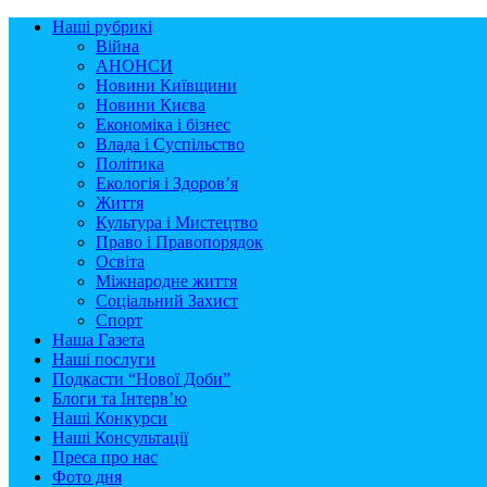
Наші рубрикі
Війна
АНОНСИ
Новини Київщини
Новини Києва
Економіка і бізнес
Влада і Суспільство
Політика
Екологія і Здоров’я
Життя
Культура і Мистецтво
Право і Правопорядок
Освіта
Міжнародне життя
Соціальний Захист
Спорт
Наша Газета
Наші послуги
Подкасти “Нової Доби”
Блоги та Інтерв’ю
Наші Конкурси
Наші Консультації
Преса про нас
Фото дня