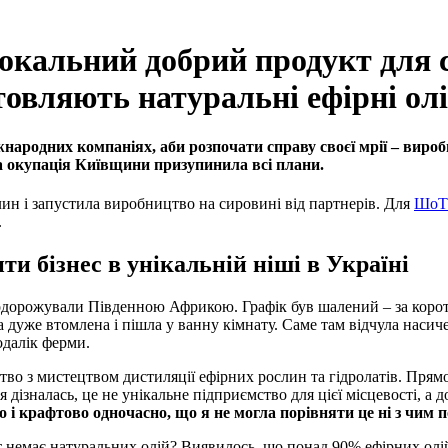
окальний добрий продукт для се
товляють натуральні ефірні олі
народних компаніях, аби розпочати справу своєї мрії – вироб
та окупація Київщини призупинила всі плани.
ин і запустила виробництво на сировині від партнерів. Для
ШоТ
.
и бізнес в унікальній ніші в Україні
 подорожували Південною Африкою. Графік був шалений – за корот
 дуже втомлена і пішла у ванну кімнату. Саме там відчула наси
подалік ферми.
тво з мистецтвом дистиляції ефірних рослин та гідролатів. Прямо
я дізналась, це не унікальне підприємство для цієї місцевості, 
о і крафтово одночасно, що я не могла порівняти це ні з чим п
т немає натуральних олій? Виявилось, що понад 90% ефірних олій