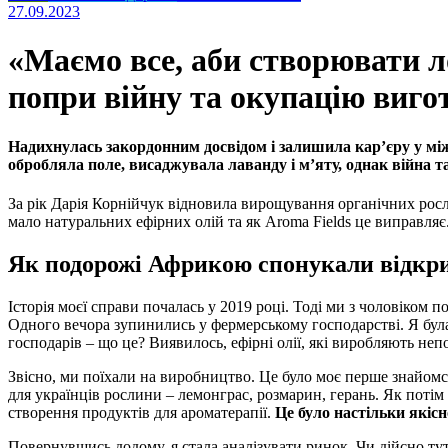
27.09.2023
«Маємо все, аби створювати л
попри війну та окупацію виго
Надихнулась закордонним досвідом і залишила кар’єру у між
обробляла поле, висаджувала лаванду і мʼяту, однак війна 
За рік Дарія Корнійчук відновила вирощування органічних росл
мало натуральних ефірних олій та як Aroma Fields це виправляє
Як подорожі Африкою спонукали відкрит
Історія моєї справи почалась у 2019 році. Тоді ми з чоловіком
Одного вечора зупинились у фермерському господарстві. Я була
господарів – що це? Виявилось, ефірні олії, які виробляють не
Звісно, ми поїхали на виробництво. Це було моє перше знайомс
для українців рослини – лемонграс, розмарин, герань. Як потім 
створення продуктів для ароматерапії.
Це було настільки якісн
Повернувшись додому, я стала аналізувати ринок. Чи дійсно ту