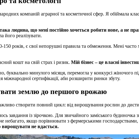
ро та косметології
ародних компаній аграрної та косметичної сфер. Я обіймала класн
 така людина, що мені постійно хочеться робити нове, а не п
ла його реалізувати.
-150 років, є свої непорушні правила та обмеження. Мені часто хо
асний кошт на свій страх і ризик.
Мій бізнес – це власні інвестиц
но, буквально минулого місяця, перемогла у конкурсі жіночого 
 міжнародної сертифікації, аби розширити ринки збуту.
тувати землю до першого врожаю
ажливо створити повний цикл: від вирощування рослин до дистил
сь завдання із зірочкою. Для звичайного заміського будиночка зн
аче небагато, якщо порівнювати з фермерськими господарствами, 
го вирощувати не вдасться.