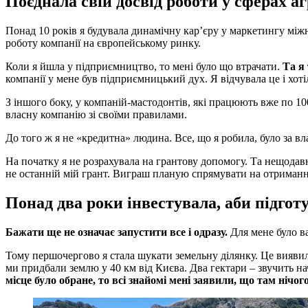
Поєднала свій досвід роботи у сферах аг
Понад 10 років я будувала динамічну карʼєру у маркетингу міжн
роботу компанії на європейському ринку.
Коли я йшла у підприємництво, то мені було що втрачати.
Та я
компанії у мене був підприємницький дух. Я відчувала це і хоті
З іншого боку, у компаній-мастодонтів, які працюють вже по 100
власну компанію зі своїми правилами.
До того ж я не «кредитна» людина. Все, що я робила, було за вл
На початку я не розрахувала на грантову допомогу. Та нещодав
не останній мій грант. Виграш планую спрямувати на отримання
Понад два роки інвестувала, аби підго
Бажати ще не означає запустити все і одразу.
Для мене було в
Тому першочергово я стала шукати земельну ділянку. Це виявило
ми придбали землю у 40 км від Києва. Два гектари – звучить н
місце було обране, то всі знайомі мені заявили, що там нічо