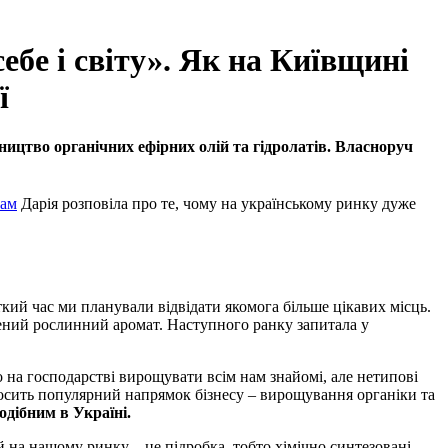
бе і світу». Як на Київщині
ї
ництво органічних ефірних олій та гідролатів. Власноруч
ам
Дарія розповіла про те, чому на українському ринку дуже
кий час ми планували відвідати якомога більше цікавих місць.
чений рослинний аромат. Наступного ранку запитала у
 на господарстві вирощувати всім нам знайомі, але нетипові
а досить популярний напрямок бізнесу – вирощування органіки та
одібним в Україні.
 на нашому ринку – це підробка, тобто хімічно синтезовані