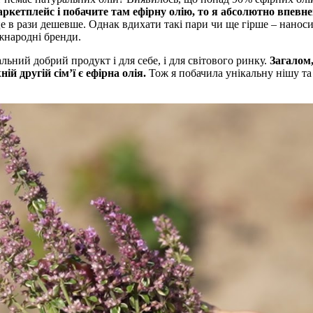
кетплейс і побачите там ефірну олію, то я абсолютно впевне
 в рази дешевше. Однак вдихати такі пари чи ще гірше – наносит
іжнародні бренди.
ьний добрий продукт і для себе, і для світового ринку.
Загалом,
ній другій сімʼї є ефірна олія.
Тож я побачила унікальну нішу та