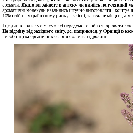
аромати.
Якщо ви зайдете в аптеку чи якийсь популярний мар
ароматичні молекули навчились штучно виготовляти і коштує це
10% олій на українському ринку – якісні, та теж не місцеві, а м
І це дивно, адже ми маємо всі передумови, аби створювати локал
На відміну від західного світу, де, наприклад, у Франції в кож
виробництва органічних ефірних олій та гідролатів.