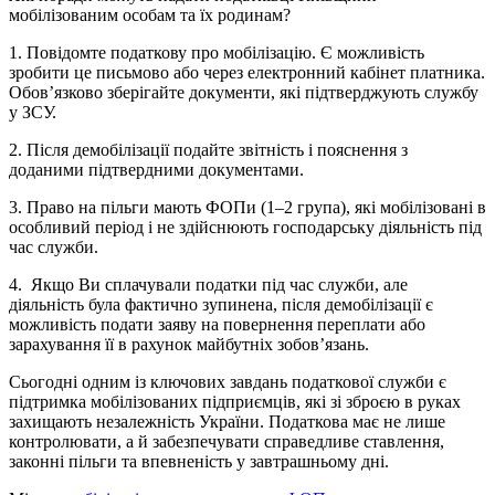
мобілізованим особам та їх родинам?
1. Повідомте податкову про мобілізацію. Є можливість
зробити це письмово або через електронний кабінет платника.
Обов’язково зберігайте документи, які підтверджують службу
у ЗСУ.
2. Після демобілізації подайте звітність і пояснення з
доданими підтвердними документами.
3. Право на пільги мають ФОПи (1–2 група), які мобілізовані в
особливий період і не здійснюють господарську діяльність під
час служби.
4. Якщо Ви сплачували податки під час служби, але
діяльність була фактично зупинена, після демобілізації є
можливість подати заяву на повернення переплати або
зарахування її в рахунок майбутніх зобов’язань.
Сьогодні одним із ключових завдань податкової служби є
підтримка мобілізованих підприємців, які зі зброєю в руках
захищають незалежність України. Податкова має не лише
контролювати, а й забезпечувати справедливе ставлення,
законні пільги та впевненість у завтрашньому дні.