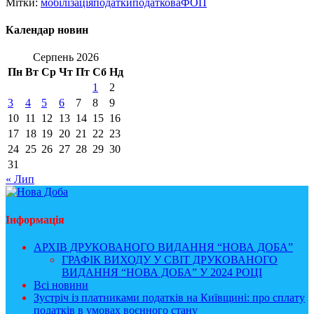
Мітки:
мобілізація
податки
податкова
ФОП
Календар новин
Серпень 2026
Пн
Вт
Ср
Чт
Пт
Сб
Нд
1
2
3
4
5
6
7
8
9
10
11
12
13
14
15
16
17
18
19
20
21
22
23
24
25
26
27
28
29
30
31
« Лип
Інформація
АРХІВ ДРУКОВАНОГО ВИДАННЯ “НОВА ДОБА”
ГРАФІК ВИХОДУ У СВІТ ДРУКОВАНОГО
ВИДАННЯ “НОВА ДОБА” У 2024 РОЦІ
Всі новини
Зустріч із платниками податків на Київщині: про сплату
податків в умовах воєнного стану