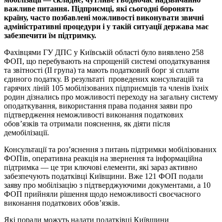
важливе питання. Підприємці, які сьогодні боронять
країну, часто позбавлені можливості виконувати звичні
адміністративні процедури і у такій ситуації держава має
забезпечити їм підтримку.
Фахівцями ГУ ДПС у Київській області було виявлено 258
ФОП, що перебувають на спрощеній системі оподаткування
та звітності (ІІ група) та мають податковий борг зі сплати
єдиного податку. В результаті проведених консультацій та
гарячих ліній 105 мобілізованих підприємців та членів їхніх
родин дізнались про можливості переходу на загальну систему
оподаткування, використання права подання заяви про
підтвердження неможливості виконання податкових
обов’язків та отримали пояснення, як діяти після
демобілізації.
Консультації та роз’яснення з питань підтримки мобілізованих
ФОПів, оперативна реакція на звернення та інформаційна
підтримка — це три ключові елементи, які зараз активно
забезпечують податківці Київщини. Вже 121 ФОП подали
заяву про мобілізацію з підтверджуючими документами, а 10
ФОП прийняли рішення щодо неможливості своєчасного
виконання податкових обов’язків.
Які поради можуть надати податківці Київщини