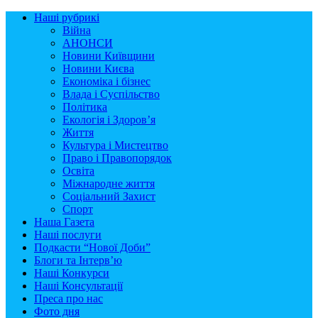
Наші рубрикі
Війна
АНОНСИ
Новини Київщини
Новини Києва
Економіка і бізнес
Влада і Суспільство
Політика
Екологія і Здоров’я
Життя
Культура і Мистецтво
Право і Правопорядок
Освіта
Міжнародне життя
Соціальний Захист
Спорт
Наша Газета
Наші послуги
Подкасти “Нової Доби”
Блоги та Інтерв’ю
Наші Конкурси
Наші Консультації
Преса про нас
Фото дня