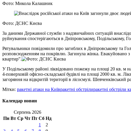
Фото: Микола Калашник
Фото: ДСНС Києва
За даними Державної служби з надзвичайних ситуацій внаслідок
руйнування спостерігаються в Дніпровському, Подільському, Го
Рятувальники повідомили про загиблих в Дніпровському та Голо
розповсюдженням на покрівлю. Загинула жінка. Евакуйовано з б
квартир”.
У Подільському районі ліквідовано пожежу на площі 20 кв. м на
4-поверховій офісно-складської будівлі на площі 2000 кв. м. Л
загоряння на відкритій території в лісосмузі. Шевченківський 
Мітки:
ракетні атаки на Київ
ракетні обстріли
ракетні обстріли 
Календар новин
Серпень 2026
Пн
Вт
Ср
Чт
Пт
Сб
Нд
1
2