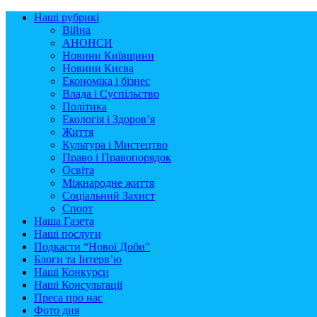
Наші рубрикі
Війна
АНОНСИ
Новини Київщини
Новини Києва
Економіка і бізнес
Влада і Суспільство
Політика
Екологія і Здоров’я
Життя
Культура і Мистецтво
Право і Правопорядок
Освіта
Міжнародне життя
Соціальний Захист
Спорт
Наша Газета
Наші послуги
Подкасти “Нової Доби”
Блоги та Інтерв’ю
Наші Конкурси
Наші Консультації
Преса про нас
Фото дня