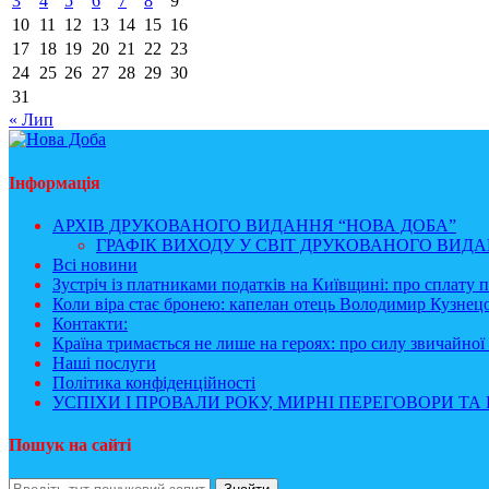
3
4
5
6
7
8
9
10
11
12
13
14
15
16
17
18
19
20
21
22
23
24
25
26
27
28
29
30
31
« Лип
Інформація
АРХІВ ДРУКОВАНОГО ВИДАННЯ “НОВА ДОБА”
ГРАФІК ВИХОДУ У СВІТ ДРУКОВАНОГО ВИДАН
Всі новини
Зустріч із платниками податків на Київщині: про сплату 
Коли віра стає бронею: капелан отець Володимир Кузнецо
Контакти:
Країна тримається не лише на героях: про силу звичайної 
Наші послуги
Політика конфіденційності
УСПІХИ І ПРОВАЛИ РОКУ, МИРНІ ПЕРЕГОВОРИ ТА 
Пошук на сайті