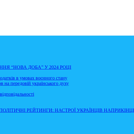
НЯ “НОВА ДОБА” У 2024 РОЦІ
податків в умовах воєнного стану
в на передовій українського духу
відповідальності
ПОЛІТИЧНІ РЕЙТИНГИ: НАСТРОЇ УКРАЇНЦІВ НАПРИКІНЦІ