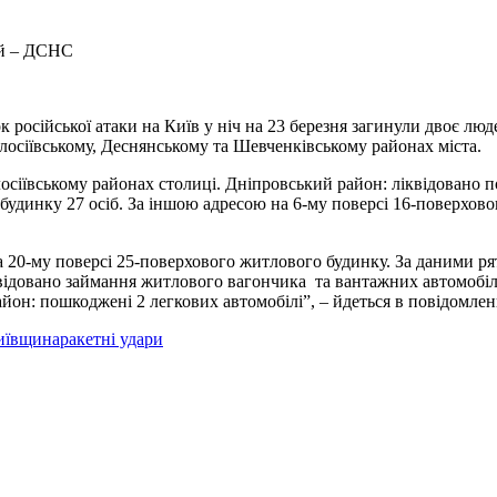
 російської атаки на Київ у ніч на 23 березня загинули двоє люд
лосіївському, Деснянському та Шевченківському районах міста.
сіївському районах столиці. Дніпровський район: ліквідовано п
удинку 27 осіб. За іншою адресою на 6-му поверсі 16-поверховог
 20-му поверсі 25-поверхового житлового будинку. За даними рят
іквідовано займання житлового вагончика та вантажних автомобіл
район: пошкоджені 2 легкових автомобілі”, – йдеться в повідомл
київщина
ракетні удари