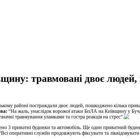
вщину: травмовані двоє людей
ькому районі постраждали двоє людей, пошкоджено кілька прива
ова:
“На жаль, унаслідок ворожої атаки БпЛА на Київщину у Буч
начні травмування уламками та гостра реакція на стрес”.
но 3 приватні будинки та автомобіль. Ще один приватний буди
“Всі оперативні служби продовжують фіксувати та ліквідовувати