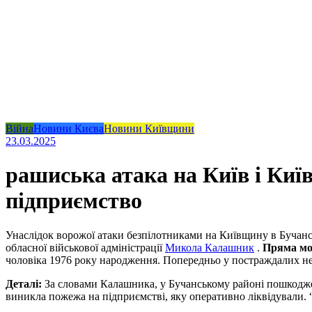
Війна
Новини Києва
Новини Київщини
23.03.2025
рашиська атака на Київ і Киї
підприємство
Унаслідок ворожої атаки безпілотниками на Київщину в Бучанс
обласної військової адміністрації
Микола Калашник
.
Пряма м
чоловіка 1976 року народження. Попередньо у постраждалих нез
Деталі:
За словами Калашника, у Бучанському районі пошкодже
виникла пожежа на підприємстві, яку оперативно ліквідували. 