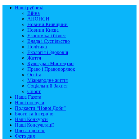
Наші рубрикі
Війна
АНОНСИ
Новини Київщини
Новини Києва
Економіка і бізнес
Влада і Суспільство
Політика
Екологія і Здоров’я
Життя
Культура і Мистецтво
Право і Правопорядок
Освіта
Міжнародне життя
Соціальний Захист
Спорт
Наша Газета
Наші послуги
Подкасти “Нової Доби”
Блоги та Інтерв’ю
Наші Конкурси
Наші Консультації
Преса про нас
Фото дня