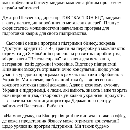
масштабування бізнесу завдяки компенсаційним програмам
служби зайнятості.
Дмитро Шевченко, директор ТОВ “БАСТІОН БЦ”, завдяки
гранту налагодив виробництво металевих дверей. Планує
скористатись можливостями навчальних програм для
підготовки кадрів для свого підприємства.
«Сьогодні є низка програм з підтримки бізнесу, зокрема
“Доступні кредити 5-7-9», гранти на переробку з можливістю
отримати до 8 мільйонів гривень на розвиток виробництва,
мікрогранти “Власна справа” та гранти для ветеранів,
ветеранок, їхніх дружин і чоловіків. Відтепер підприємці
Київщини зможуть отримати очно консультації щодо умов
участі в урядових програмах в рамках політики «Зроблено в
Україні». Ми хочемо, щоб ця політика була донесена до
кожного куточка нашої держави. Адже в кожному куточку
України є підприємці, є люди, які вміють, знають і вже творять
нові виробництва, створюють унікальні українські продукти,
– зазначила заступниця директора Державного центру
зайнятості Валентина Рибалко.
«На мою думку, на Білоцерківщині не вистачало такого офісу,
де кожен представник бізнесу може отримати консультації
щодо урядових програм підтримки. Ми також будемо