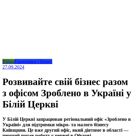
Війна
Економіка і бізнес
27.09.2024
Розвивайте свій бізнес разом
з офісом Зроблено в Україні у
Білій Церкві
У Білій Церкві запрацював регіональний офіс «Зроблено в
Україні» для підтримки мікро- та малого бізнесу
Київщини. Це вже другий офіс, який діятиме в області —
перший почав роботу у червні в Обухові.