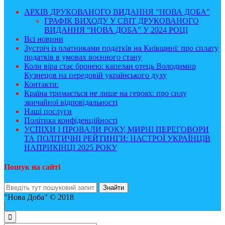
АРХІВ ДРУКОВАНОГО ВИДАННЯ “НОВА ДОБА”
ГРАФІК ВИХОДУ У СВІТ ДРУКОВАНОГО
ВИДАННЯ “НОВА ДОБА” У 2024 РОЦІ
Всі новини
Зустріч із платниками податків на Київщині: про сплату
податків в умовах воєнного стану
Коли віра стає бронею: капелан отець Володимир
Кузнецов на передовій українського духу
Контакти:
Країна тримається не лише на героях: про силу
звичайної відповідальності
Наші послуги
Політика конфіденційності
УСПІХИ І ПРОВАЛИ РОКУ, МИРНІ ПЕРЕГОВОРИ
ТА ПОЛІТИЧНІ РЕЙТИНГИ: НАСТРОЇ УКРАЇНЦІВ
НАПРИКІНЦІ 2025 РОКУ
Пошук на сайті
"Нова Доба" © 2018