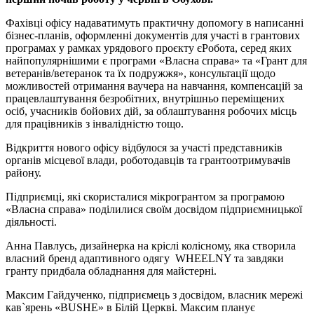
Фахівці офісу надаватимуть практичну допомогу в написанні
бізнес-планів, оформленні документів для участі в грантових
програмах у рамках урядового проєкту єРобота, серед яких
найпопулярнішими є програми «Власна справа» та «Грант для
ветеранів/ветеранок та їх подружжя», консультації щодо
можливостей отримання ваучера на навчання, компенсацій за
працевлаштування безробітних, внутрішньо переміщених
осіб, учасників бойових дій, за облаштування робочих місць
для працівників з інвалідністю тощо.
Відкриття нового офісу відбулося за участі представників
органів місцевої влади, роботодавців та грантоотримувачів
району.
Підприємці, які скористалися мікрогрантом за програмою
«Власна справа» поділилися своїм досвідом підприємницької
діяльності.
Анна Павлусь, дизайнерка на кріслі колісному, яка створила
власний бренд адаптивного одягу WHEELNY та завдяки
гранту придбала обладнання для майстерні.
Максим Гайдученко, підприємець з досвідом, власник мережі
кав`ярень «BUSHE» в Білій Церкві. Максим планує