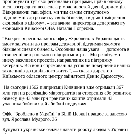
пропонувати тут свої регіональні програми, щоб в одному
місці зосередити весь спектр можливостей для підприємців.
Відкриваючи такі офіси, ми тим самим стимулюємо
підприємців до розвитку своїх бізнесів, а відтак і зміцнення
економіки в цілому», – зазначила директорка департаменту
економіки Київської ОВА Наталія Погребна.
“Відкриття регіонального офісу «Зроблено в Україні» дасть
змогу залучити до програм державної підтримки якомога
більше місцевих бізнесів. Особлива наша увага — допомога в
створенні ветеранського підприємництва. Ми реалізуємо
низку важливих проєктів, направлених на підтримку
ветеранів. Всі вони спрямовані на успішне повернення наших
захисників до цивільного життя”, — сказав директор
Київського обласного центру зайнятості Денис Дармостук.
ℹ️На сьогодні 1562 підприємці Київщини вже отримали 367
млн грн на реалізацію мікрогрантів на створення або розвиток
бізнесу, ще 43 млн грн грантових коштів отримали 43
учасника бойових дій або їхні подружжя.
Офіс “Зроблено в Україні” в Білій Церкві працює за адресою
вул. Ярослава Мудрого, 36
Купувати українське означає давати роботу людям в Україні і