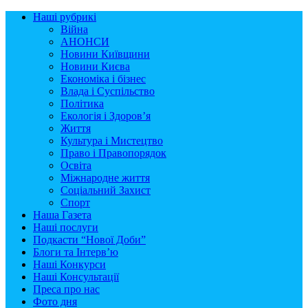
Наші рубрикі
Війна
АНОНСИ
Новини Київщини
Новини Києва
Економіка і бізнес
Влада і Суспільство
Політика
Екологія і Здоров’я
Життя
Культура і Мистецтво
Право і Правопорядок
Освіта
Міжнародне життя
Соціальний Захист
Спорт
Наша Газета
Наші послуги
Подкасти “Нової Доби”
Блоги та Інтерв’ю
Наші Конкурси
Наші Консультації
Преса про нас
Фото дня