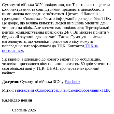
Сухопутні війська ЗСУ повідомили, що Територіальні центри
комплектування та соцпідтримки працюють цілодобово, з
ними можна попередньо зв’язатися. Цитата: “Шановні
громадяни. З’являється багато інформації про черги біля ТЦК.
Це добре, що велика кількість людей вирішила оновити дані
чи стати на облік. Але хочемо вам повідомити: Територіальні
центри комплектування працюють 24/7. Ви можете прийти у
будь-який зручний для вас час”. Також Сухопутні війська
наголошують, що чоловіки призовного віку можуть
попередньо зателефонувати до ТЦК. Контакти
ТЦК за
посиланням.
Як відомо, відповідно до нового закону про мобілізацію,
чоловіки призовного віку повинні протягом 60 днів уточнити
свої облікові дані у ТЦК, ЦНАП або через електронний
кабінет.
Джерело
: Сухопутні війська ЗСУ у
Facebook
Мітки:
військовий облік
реєстрація військовозобовязаних
ТЦК
Календар новин
Серпень 2026