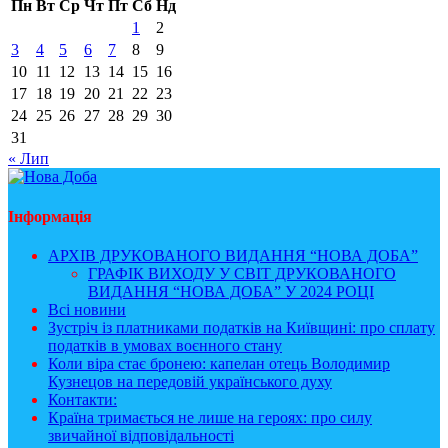
Пн
Вт
Ср
Чт
Пт
Сб
Нд
1
2
3
4
5
6
7
8
9
10
11
12
13
14
15
16
17
18
19
20
21
22
23
24
25
26
27
28
29
30
31
« Лип
Інформація
АРХІВ ДРУКОВАНОГО ВИДАННЯ “НОВА ДОБА”
ГРАФІК ВИХОДУ У СВІТ ДРУКОВАНОГО
ВИДАННЯ “НОВА ДОБА” У 2024 РОЦІ
Всі новини
Зустріч із платниками податків на Київщині: про сплату
податків в умовах воєнного стану
Коли віра стає бронею: капелан отець Володимир
Кузнецов на передовій українського духу
Контакти:
Країна тримається не лише на героях: про силу
звичайної відповідальності