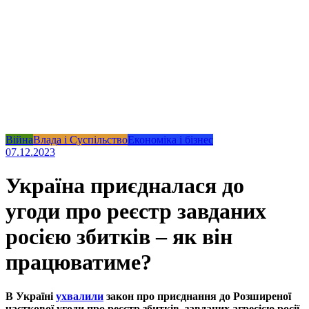
Війна
Влада і Суспільство
Економіка і бізнес
07.12.2023
Україна приєдналася до
угоди про реєстр завданих
росією збитків – як він
працюватиме?
В Україні
ухвалили
закон про приєднання до Розширеної
часткової угоди про реєстр збитків, завданих агресією росії