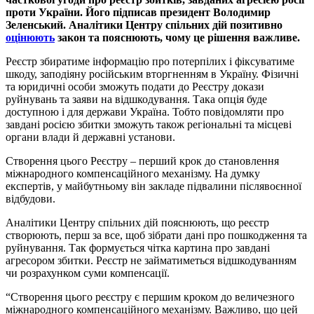
проти України. Його підписав президент Володимир
Зеленський. Аналітики Центру спільних дій позитивно
оцінюють
закон та пояснюють, чому це рішення важливе.
Реєстр збиратиме інформацію про потерпілих і фіксуватиме
шкоду, заподіяну російським вторгненням в Україну. Фізичні
та юридичні особи зможуть подати до Реєстру докази
руйнувань та заяви на відшкодування. Така опція буде
доступною і для держави Україна. Тобто повідомляти про
завдані росією збитки зможуть також регіональні та місцеві
органи влади й державні установи.
Створення цього Реєстру – перший крок до становлення
міжнародного компенсаційного механізму. На думку
експертів, у майбутньому він закладе підвалини післявоєнної
відбудови.
Аналітики Центру спільних дій пояснюють, що реєстр
створюють, перш за все, щоб зібрати дані про пошкодження та
руйнування. Так формується чітка картина про завдані
агресором збитки. Реєстр не займатиметься відшкодуванням
чи розрахунком суми компенсації.
“Створення цього реєстру є першим кроком до величезного
міжнародного компенсаційного механізму. Важливо, що цей