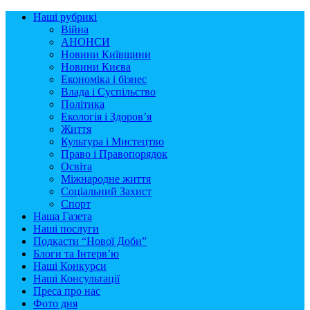
Наші рубрикі
Війна
АНОНСИ
Новини Київщини
Новини Києва
Економіка і бізнес
Влада і Суспільство
Політика
Екологія і Здоров’я
Життя
Культура і Мистецтво
Право і Правопорядок
Освіта
Міжнародне життя
Соціальний Захист
Спорт
Наша Газета
Наші послуги
Подкасти “Нової Доби”
Блоги та Інтерв’ю
Наші Конкурси
Наші Консультації
Преса про нас
Фото дня