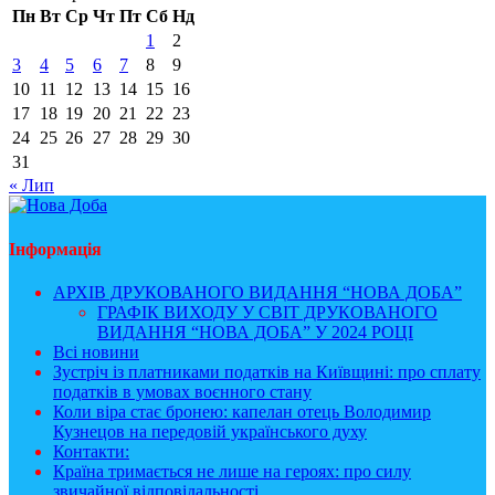
Пн
Вт
Ср
Чт
Пт
Сб
Нд
1
2
3
4
5
6
7
8
9
10
11
12
13
14
15
16
17
18
19
20
21
22
23
24
25
26
27
28
29
30
31
« Лип
Інформація
АРХІВ ДРУКОВАНОГО ВИДАННЯ “НОВА ДОБА”
ГРАФІК ВИХОДУ У СВІТ ДРУКОВАНОГО
ВИДАННЯ “НОВА ДОБА” У 2024 РОЦІ
Всі новини
Зустріч із платниками податків на Київщині: про сплату
податків в умовах воєнного стану
Коли віра стає бронею: капелан отець Володимир
Кузнецов на передовій українського духу
Контакти:
Країна тримається не лише на героях: про силу
звичайної відповідальності