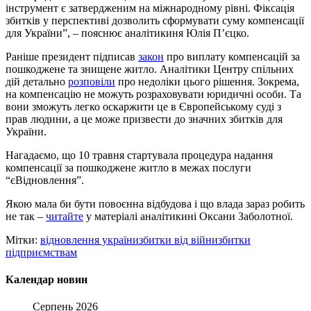
інструмент є затвердженим на міжнародному рівні. Фіксація
збитків у перспективі дозволить сформувати суму компенсації
для України”, – пояснює аналітикиня Юлія Пʼєцко.
Раніше президент підписав
закон
про виплату компенсацій за
пошкоджене та знищене житло. Аналітики Центру спільних
дій детально
розповіли
про недоліки цього рішення. Зокрема,
на компенсацію не можуть розраховувати юридичні особи. Та
вони зможуть легко оскаржити це в Європейському суді з
прав людини, а це може призвести до значних збитків для
України.
Нагадаємо, що 10 травня стартувала процедура надання
компенсації за пошкоджене житло в межах послуги
“єВідновлення”.
Якою мала би бути повоєнна відбудова і що влада зараз робить
не так –
читайте
у матеріалі аналітикині Оксани Заболотної.
Мітки:
відновлення україни
збитки від війни
збитки
підприємствам
Календар новин
Серпень 2026