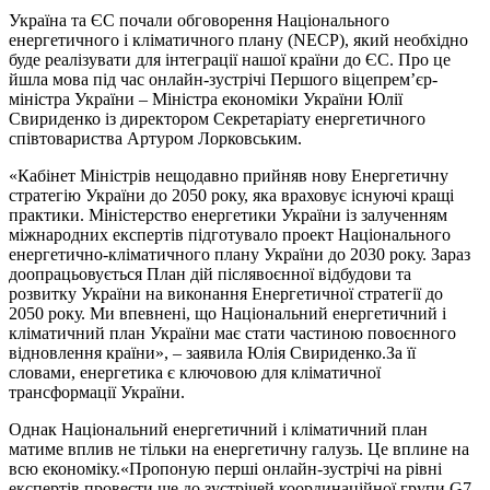
Україна та ЄС почали обговорення Національного
енергетичного і кліматичного плану (NECP), який необхідно
буде реалізувати для інтеграції нашої країни до ЄС. Про це
йшла мова під час онлайн-зустрічі Першого віцепрем’єр-
міністра України – Міністра економіки України Юлії
Свириденко із директором Секретаріату енергетичного
співтовариства Артуром Лорковським.
«Кабінет Міністрів нещодавно прийняв нову Енергетичну
стратегію України до 2050 року, яка враховує існуючі кращі
практики. Міністерство енергетики України із залученням
міжнародних експертів підготувало проект Національного
енергетично-кліматичного плану України до 2030 року. Зараз
доопрацьовується План дій післявоєнної відбудови та
розвитку України на виконання Енергетичної стратегії до
2050 року. Ми впевнені, що Національний енергетичний і
кліматичний план України має стати частиною повоєнного
відновлення країни», – заявила Юлія Свириденко.За її
словами, енергетика є ключовою для кліматичної
трансформації України.
Однак Національний енергетичний і кліматичний план
матиме вплив не тільки на енергетичну галузь. Це вплине на
всю економіку.«Пропоную перші онлайн-зустрічі на рівні
експертів провести ще до зустрічей координаційної групи G7