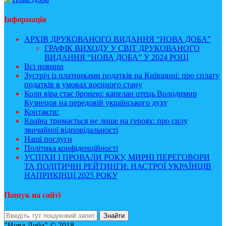
Інформація
АРХІВ ДРУКОВАНОГО ВИДАННЯ “НОВА ДОБА”
ГРАФІК ВИХОДУ У СВІТ ДРУКОВАНОГО
ВИДАННЯ “НОВА ДОБА” У 2024 РОЦІ
Всі новини
Зустріч із платниками податків на Київщині: про сплату
податків в умовах воєнного стану
Коли віра стає бронею: капелан отець Володимир
Кузнецов на передовій українського духу
Контакти:
Країна тримається не лише на героях: про силу
звичайної відповідальності
Наші послуги
Політика конфіденційності
УСПІХИ І ПРОВАЛИ РОКУ, МИРНІ ПЕРЕГОВОРИ
ТА ПОЛІТИЧНІ РЕЙТИНГИ: НАСТРОЇ УКРАЇНЦІВ
НАПРИКІНЦІ 2025 РОКУ
Пошук на сайті
"Нова Доба" © 2018