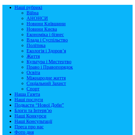
Наші рубрикі
Війна
АНОНСИ
Новини Київщини
Новини Києва
Економіка і бізнес
Влада і Суспільство
Політика
Екологія і Здоров’я
Життя
Культура і Мистецтво
Право і Правопорядок
Освіта
Міжнародне життя
Соціальний Захист
Спорт
Наша Газета
Наші послуги
Подкасти “Нової Доби”
Блоги та Інтерв’ю
Наші Конкурси
Наші Консультації
Преса про нас
Фото дня