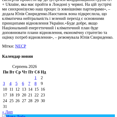
+ Ukraine, яка має пройти в Лондоні у червні. На цій зустрічі
ми синхронізуємо наш процес із зовнішніми партнерами», –
додала Юлія Свириденко.Наостанок вона підкреслила, що
кліматична нейтральність і зелений перехід є основними
принципами відновлення України.«Буде добре, якщо
Національний енергетичний і кліматичний план буде
доповнювати плани відновлення, економічну стратегію та
оцінку потреб відновлення», – резюмувала Юлія Свириденко.
Мітки:
NECP
Календар новин
Серпень 2026
Пн
Вт
Ср
Чт
Пт
Сб
Нд
1
2
3
4
5
6
7
8
9
10
11
12
13
14
15
16
17
18
19
20
21
22
23
24
25
26
27
28
29
30
31
« Лип