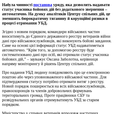
Набула чинності
постанова
уряду, яка дозволить надавати
статус учасника бойових дій без додаткового звернення –
автоматично. На думку аналітиків Центру спільних дій, це
зменшить бюрократичну тяганину й корупційні ризики в
процесі отримання УБД.
Згідно з новим порядком, командири військових частин
вноситимуть до Єдиного державного реєстру ветеранів війни
дані про військовослужбовців, які виконують бойові завдання.
Саме на основі цієї інформації статус УБД надаватиметься
автоматично. “Крім того, за допомогою реєстру буде
систематизовано дані про осіб, які отримали статус учасника
бойових дій,” – зауважує Оксана Заболотна, керівниця
напряму моніторингу й рішень Центру спільних дій.
Про надання УБД людину повідомляють про це електронною
поштою або через уповноваженого військової частини. Для
підтвердження статусу потрібно отримати витяг з реєстру.
Новий порядок поширюється на всіх військовослужбовців,
правоохоронців та членів добровольчих формувань
територіальних громад. Проте працівники СБУ та
розвідувальних органів отримуватимуть УБД за старим
порядком.
Міністерство у справах ветеранів впродовж наступних