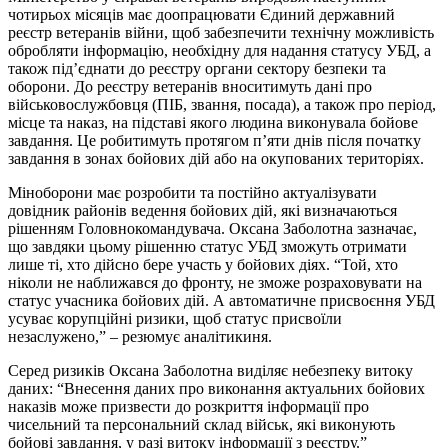
чотирьох місяців має доопрацювати Єдиний державний
реєстр ветеранів війни, щоб забезпечити технічну можливість
обробляти інформацію, необхідну для надання статусу УБД, а
також підʼєднати до реєстру органи сектору безпеки та
оборони. До реєстру ветеранів вноситимуть дані про
військовослужбовця (ПІБ, звання, посада), а також про період,
місце та наказ, на підставі якого людина виконувала бойове
завдання. Це робитимуть протягом пʼяти днів після початку
завдання в зонах бойових дій або на окупованих територіях.
Міноборони має розробити та постійно актуалізувати
довідник районів ведення бойових дій, які визначаються
рішенням Головнокомандувача. Оксана Заболотна зазначає,
що завдяки цьому рішенню статус УБД зможуть отримати
лише ті, хто дійсно бере участь у бойових діях. “Той, хто
ніколи не наближався до фронту, не зможе розраховувати на
статус учасника бойових дій. А автоматичне присвоєння УБД
усуває корупційні ризики, щоб статус присвоїли
незаслужено,” – резюмує аналітикиня.
Серед ризиків Оксана Заболотна виділяє небезпеку витоку
даних: “Внесення даних про виконання актуальних бойових
наказів може призвести до розкриття інформації про
чисельний та персональний склад військ, які виконують
бойові завдання, у разі витоку інформації з реєстру.”