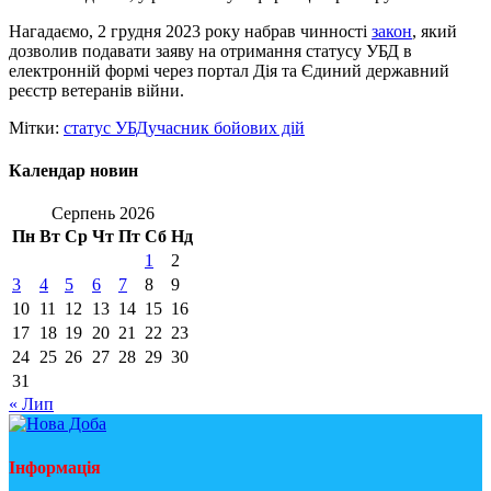
Нагадаємо, 2 грудня 2023 року набрав чинності
закон
, який
дозволив подавати заяву на отримання статусу УБД в
електронній формі через портал Дія та Єдиний державний
реєстр ветеранів війни.
Мітки:
статус УБД
учасник бойових дій
Календар новин
Серпень 2026
Пн
Вт
Ср
Чт
Пт
Сб
Нд
1
2
3
4
5
6
7
8
9
10
11
12
13
14
15
16
17
18
19
20
21
22
23
24
25
26
27
28
29
30
31
« Лип
Інформація