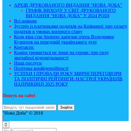
АРХІВ ДРУКОВАНОГО ВИДАННЯ “НОВА ДОБА”
ГРАФІК ВИХОДУ У СВІТ ДРУКОВАНОГО
ВИДАННЯ “НОВА ДОБА” У 2024 РОЦІ
Всі новини
Зустріч із платниками податків на Київщині: про сплату
податків в умовах воєнного стану
Коли віра стає бронею: капелан отець Володимир
Кузнецов на передовій українського духу
Контакти:
Країна тримається не лише на героях: про силу
звичайної відповідальності
Наші послуги
Політика конфіденційності
УСПІХИ І ПРОВАЛИ РОКУ, МИРНІ ПЕРЕГОВОРИ
ТА ПОЛІТИЧНІ РЕЙТИНГИ: НАСТРОЇ УКРАЇНЦІВ
НАПРИКІНЦІ 2025 РОКУ
Пошук на сайті
"Нова Доба" © 2018