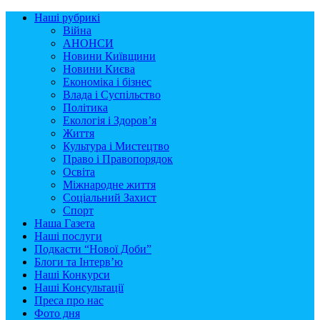
Наші рубрикі
Війна
АНОНСИ
Новини Київщини
Новини Києва
Економіка і бізнес
Влада і Суспільство
Політика
Екологія і Здоров’я
Життя
Культура і Мистецтво
Право і Правопорядок
Освіта
Міжнародне життя
Соціальний Захист
Спорт
Наша Газета
Наші послуги
Подкасти “Нової Доби”
Блоги та Інтерв’ю
Наші Конкурси
Наші Консультації
Преса про нас
Фото дня