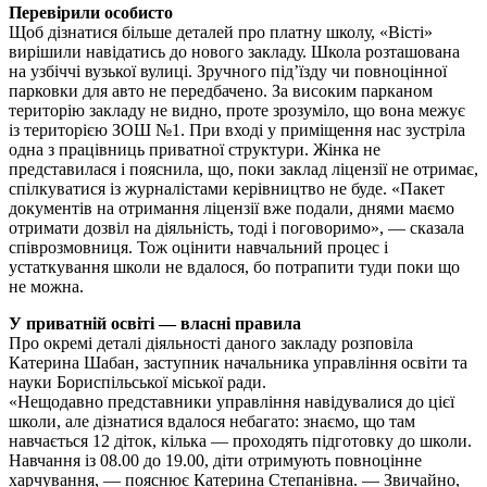
Перевірили особисто
Щоб дізнатися більше деталей про платну школу, «Вісті»
вирішили навідатись до нового закладу. Школа розташована
на узбіччі вузької вулиці. Зручного під’їзду чи повноцінної
парковки для авто не передбачено. За високим парканом
територію закладу не видно, проте зрозуміло, що вона межує
із територією ЗОШ №1. При вході у приміщення нас зустріла
одна з працівниць приватної структури. Жінка не
представилася і пояснила, що, поки заклад ліцензії не отримає,
спілкуватися із журналістами керівництво не буде. «Пакет
документів на отримання ліцензії вже подали, днями маємо
отримати дозвіл на діяльність, тоді і поговоримо», — сказала
співрозмовниця. Тож оцінити навчальний процес і
устаткування школи не вдалося, бо потрапити туди поки що
не можна.
У приватній освіті — власні правила
Про окремі деталі діяльності даного закладу розповіла
Катерина Шабан, заступник начальника управління освіти та
науки Бориспільської міської ради.
«Нещодавно представники управління навідувалися до цієї
школи, але дізнатися вдалося небагато: знаємо, що там
навчається 12 діток, кілька — проходять підготовку до школи.
Навчання із 08.00 до 19.00, діти отримують повноцінне
харчування, — пояснює Катерина Степанівна. — Звичайно,