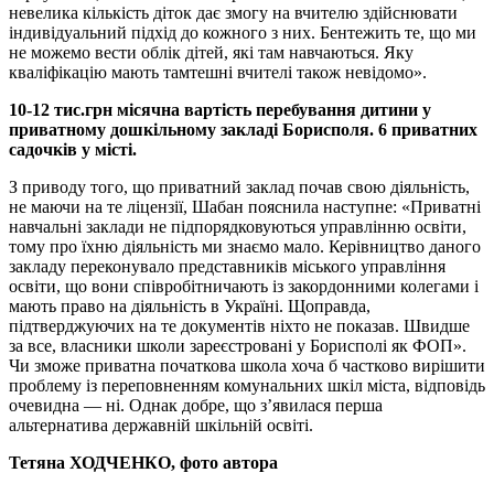
невелика кількість діток дає змогу на вчителю здійснювати
індивідуальний підхід до кожного з них. Бентежить те, що ми
не можемо вести облік дітей, які там навчаються. Яку
кваліфікацію мають тамтешні вчителі також невідомо».
10-12 тис.грн місячна вартість перебування дитини у
приватному дошкільному закладі Борисполя. 6 приватних
садочків у місті.
З приводу того, що приватний заклад почав свою діяльність,
не маючи на те ліцензії, Шабан пояснила наступне: «Приватні
навчальні заклади не підпорядковуються управлінню освіти,
тому про їхню діяльність ми знаємо мало. Керівництво даного
закладу переконувало представників міського управління
освіти, що вони співробітничають із закордонними колегами і
мають право на діяльність в Україні. Щоправда,
підтверджуючих на те документів ніхто не показав. Швидше
за все, власники школи зареєстровані у Борисполі як ФОП».
Чи зможе приватна початкова школа хоча б частково вирішити
проблему із переповненням комунальних шкіл міста, відповідь
очевидна — ні. Однак добре, що з’явилася перша
альтернатива державній шкільній освіті.
Тетяна ХОДЧЕНКО, фото автора