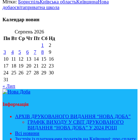
Мітки:
Бориспіль
Київська область
Київщина
Нова
доба
освіта
приватна школа
Календар новин
Серпень 2026
Пн
Вт
Ср
Чт
Пт
Сб
Нд
1
2
3
4
5
6
7
8
9
10
11
12
13
14
15
16
17
18
19
20
21
22
23
24
25
26
27
28
29
30
31
« Лип
Інформація
АРХІВ ДРУКОВАНОГО ВИДАННЯ “НОВА ДОБА”
ГРАФІК ВИХОДУ У СВІТ ДРУКОВАНОГО
ВИДАННЯ “НОВА ДОБА” У 2024 РОЦІ
Всі новини
Зустріч із платниками податків на Київщині: про сплату