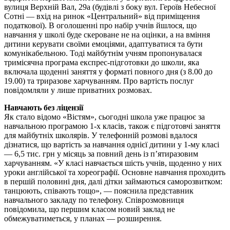
вулиця Верхній Вал, 29а (будівлі з боку вул. Героїв Небесної
Сотні — вхід на ринок «Центральний» від приміщення
податкової). В оголошенні про набір учнів йшлося, що
навчання у школі буде скероване не на оцінки, а на вміння
дитини керувати своїми емоціями, адаптуватися та бути
комунікабельною. Тоді майбутнім учням пропонувалася
тримісячна програма експрес-підготовки до школи, яка
включала щоденні заняття у форматі повного дня (з 8.00 до
19.00) та триразове харчуванням. Про вартість послуг
повідомляли у лише приватних розмовах.
Навчають без ліцензії
Як стало відомо «Вістям», сьогодні школа уже працює за
навчальною програмою 1-х класів, також є підготовчі заняття
для майбутніх школярів. У телефонній розмові вдалося
дізнатися, що вартість за навчання однієї дитини у 1-му класі
— 6,5 тис. грн у місяць за повний день із п’ятиразовим
харчуванням. «У класі навчається шість учнів, щоденно у них
уроки англійської та хореографії. Основне навчання проходить
в першій половині дня, далі дітки займаються саморозвитком:
танцюють, співають тощо», — пояснила представник
навчального закладу по телефону. Співрозмовниця
повідомила, що першим класом новий заклад не
обмежуватиметься, у планах — розширення.