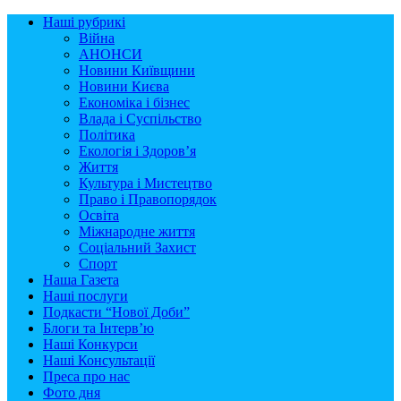
Наші рубрикі
Війна
АНОНСИ
Новини Київщини
Новини Києва
Економіка і бізнес
Влада і Суспільство
Політика
Екологія і Здоров’я
Життя
Культура і Мистецтво
Право і Правопорядок
Освіта
Міжнародне життя
Соціальний Захист
Спорт
Наша Газета
Наші послуги
Подкасти “Нової Доби”
Блоги та Інтерв’ю
Наші Конкурси
Наші Консультації
Преса про нас
Фото дня