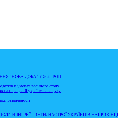
НЯ “НОВА ДОБА” У 2024 РОЦІ
податків в умовах воєнного стану
в на передовій українського духу
відповідальності
ПОЛІТИЧНІ РЕЙТИНГИ: НАСТРОЇ УКРАЇНЦІВ НАПРИКІНЦІ