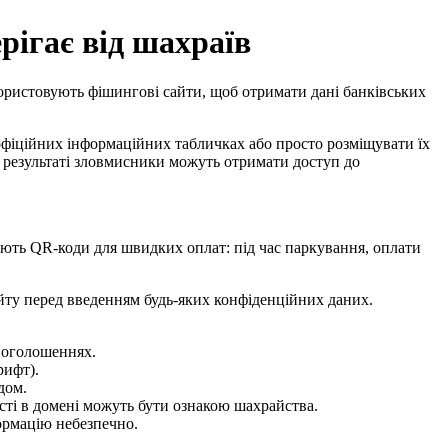
рігає від шахраїв
користовують фішингові сайти, щоб отримати дані банківських
 офіційних інформаційних табличках або просто розміщувати їх
У результаті зловмисники можуть отримати доступ до
ють QR-коди для швидких оплат: під час паркування, оплати
айту перед введенням будь-яких конфіденційних даних.
 оголошеннях.
рифт).
дом.
ості в домені можуть бути ознакою шахрайства.
формацію небезпечно.