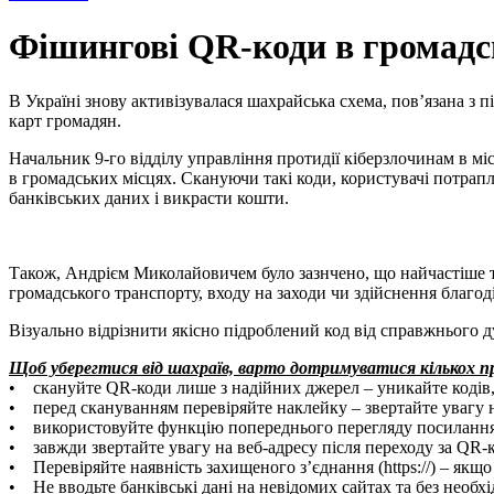
Фішингові QR-коди в громадсь
В Україні знову активізувалася шахрайська схема, пов’язана з
карт громадян.
Начальник 9-го відділу управління протидії кіберзлочинам в м
в громадських місцях. Скануючи такі коди, користувачі потрап
банківських даних і викрасти кошти.
Також, Андрієм Миколайовичем було зазнчено, що найчастіше т
громадського транспорту, входу на заходи чи здійснення благод
Візуально відрізнити якісно підроблений код від справжнього 
Щоб уберегтися від шахраїв, варто дотримуватися кількох п
• скануйте QR-коди лише з надійних джерел – уникайте кодів,
• перед скануванням перевіряйте наклейку – звертайте увагу н
• використовуйте функцію попереднього перегляду посилання 
• завжди звертайте увагу на веб-адресу після переходу за QR-к
• Перевіряйте наявність захищеного з’єднання (https://) – якщ
• Не вводьте банківські дані на невідомих сайтах та без необхі