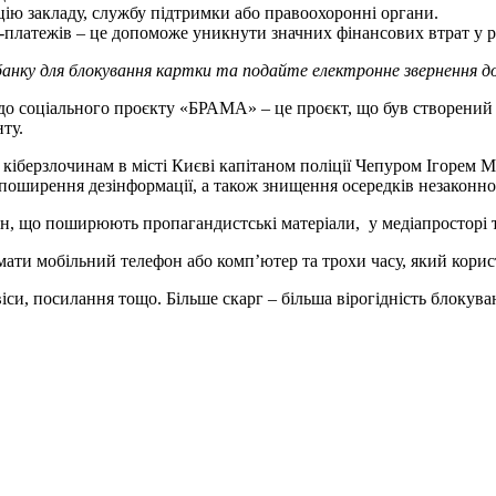
ію закладу, службу підтримки або правоохоронні органи.
-платежів – це допоможе уникнути значних фінансових втрат у р
нку для блокування картки та подайте електронне звернення до 
до соціального проєкту «БРАМА» – це проєкт, що був створений з
нту.
кіберзлочинам в місті Києві капітаном поліції Чепуром Ігорем
в поширення дезінформації, а також знищення осередків незакон
іян, що поширюють пропагандистські матеріали, у медіапросторі 
мати мобільний телефон або компʼютер та трохи часу, який кори
віси, посилання тощо. Більше скарг – більша вірогідність блокув