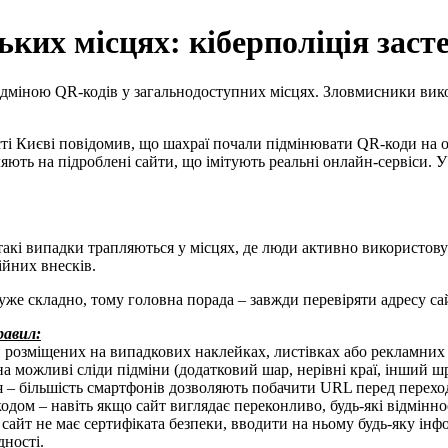
ких місцях: кіберполіція засте
 підміною QR-кодів у загальнодоступних місцях. Зловмисники ви
істі Києві повідомив, що шахраї почали підмінювати QR-коди на
ляють на підроблені сайти, що імітують реальні онлайн-сервіси. 
акі випадки трапляються у місцях, де люди активно використову
ійних внесків.
дуже складно, тому головна порада – завжди перевіряти адресу с
равил:
 розміщених на випадкових наклейках, листівках або рекламних
а можливі сліди підміни (додатковий шар, нерівні краї, інший ш
– більшість смартфонів дозволяють побачити URL перед перехо
одом – навіть якщо сайт виглядає переконливо, будь-які відмінн
о сайт не має сертифіката безпеки, вводити на ньому будь-яку ін
дності.