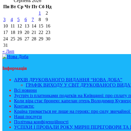
Серпень 2026
Пн
Вт
Ср
Чт
Пт
Сб
Нд
1
2
3
4
5
6
7
8
9
10
11
12
13
14
15
16
17
18
19
20
21
22
23
24
25
26
27
28
29
30
31
« Лип
Інформація
АРХІВ ДРУКОВАНОГО ВИДАННЯ “НОВА ДОБА”
ГРАФІК ВИХОДУ У СВІТ ДРУКОВАНОГО ВИДАН
Всі новини
Зустріч із платниками податків на Київщині: про сплату 
Коли віра стає бронею: капелан отець Володимир Кузнецо
Контакти:
Країна тримається не лише на героях: про силу звичайної 
Наші послуги
Політика конфіденційності
УСПІХИ І ПРОВАЛИ РОКУ, МИРНІ ПЕРЕГОВОРИ ТА 