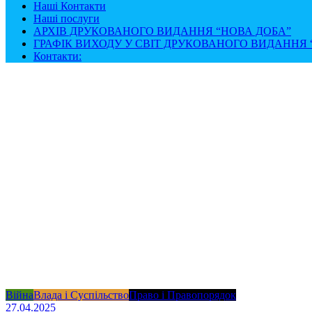
Наші Контакти
Наші послуги
АРХІВ ДРУКОВАНОГО ВИДАННЯ “НОВА ДОБА”
ГРАФІК ВИХОДУ У СВІТ ДРУКОВАНОГО ВИДАННЯ “
Контакти:
Війна
Влада і Суспільство
Право і Правопорядок
27.04.2025