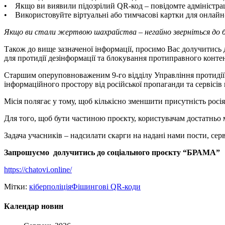
• Якщо ви виявили підозрілий QR-код – повідомте адміністрац
• Використовуйте віртуальні або тимчасові картки для онлайн
Якщо ви стали жертвою шахрайства – негайно зверніться до ба
Також до вище зазначеної інформації, просимо Вас долучитись 
для протидії дезінформації та блокування протиправного конте
Старшим оперуповноваженим 9-го відділу Управління протидії 
інформаційного простору від російської пропаганди та сервісі
Місія полягає у тому, щоб кількісно зменшити присутність рос
Для того, щоб бути частиною проєкту, користувачам достатньо 
Задача учасників – надсилати скарги на надані нами пости, сер
Запрошуємо долучитись до соціального проєкту “БРАМА”
https://chatovi.online/
Мітки:
кіберполіція
Фішингові QR-коди
Календар новин