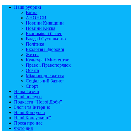
Наші рубрикі
Війна
АНОНСИ
Новини Київщини
Новини Києва
Економіка і бізнес
Влада і Суспільство
Політика
Екологія і Здоров’я
Життя
Культура і Мистецтво
Право і Правопорядок
Освіта
Міжнародне життя
Соціальний Захист
Спорт
Наша Газета
Наші послуги
Подкасти “Нової Доби”
Блоги та Інтерв’ю
Наші Конкурси
Наші Консультації
Преса про нас
Фото дня