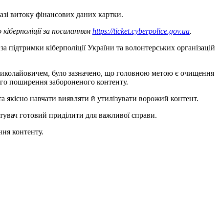
азі витоку фінансових даних картки.
кіберполіції за посиланням
https://ticket.cyberpolice.gov.ua
.
а підтримки кіберполіції України та волонтерських організацій
 Миколайовичем, було зазначено, що головною метою є очищення
ного поширення забороненого контенту.
та якісно навчати виявляти й утилізувати ворожий контент.
стувач готовий приділити для важливої справи.
ання контенту.