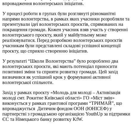
впровадження волонтерських ініціатив.
У процесі роботи в групах були розглянуті різноманітні
напрями волонтерства, в рамках яких учасники розробляли та
презентували ідеї волонтерських проєктів, спрямованих на
покращення громади. Кожен учасник взяв участь у створенні
волонтерського проєкту, який у майбутньому може
реалізовуватися. Перед розробкою волонтерських проєктів
учасникам були представлені складові успішної концепції
проєкту, що сприяло створенню ініціатив.
У результаті “Школи Волонтерства” було розроблено два
волонтерських проєкти, які мають потенціал приносити
позитивні зміни та сприяти розвитку громади. Цей захід
визначився як успішний крок у формуванні активної
волонтерської спільноти.
Захід у рамках проєкту «Молодь для молоді – Активізація
молоді смт. Рокитне Київської області» ГО «Міст змін»
виконується у рамках грантової програми “ТРИМАЙ”, що
впроваджується Дитячим фондом ООН (ЮНІСЕФ) у
партнерстві з громадською організацією YouthUp за підтримки
ЄС та Німецького банку розвитку KfW.