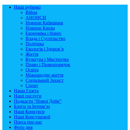
Наші рубрикі
Війна
АНОНСИ
Новини Київщини
Новини Києва
Економіка і бізнес
Влада і Суспільство
Політика
Екологія і Здоров’я
Життя
Культура і Мистецтво
Право і Правопорядок
Освіта
Міжнародне життя
Соціальний Захист
Спорт
Наша Газета
Наші послуги
Подкасти “Нової Доби”
Блоги та Інтерв’ю
Наші Конкурси
Наші Консультації
Преса про нас
Фото дня