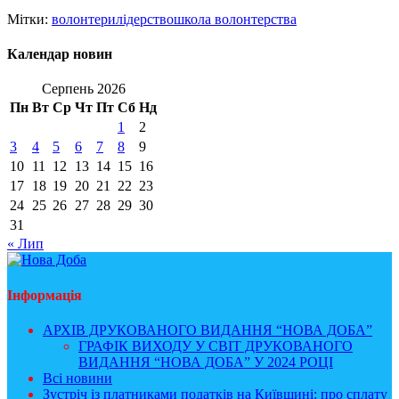
Мітки:
волонтери
лідерство
школа волонтерства
Календар новин
Серпень 2026
Пн
Вт
Ср
Чт
Пт
Сб
Нд
1
2
3
4
5
6
7
8
9
10
11
12
13
14
15
16
17
18
19
20
21
22
23
24
25
26
27
28
29
30
31
« Лип
Інформація
АРХІВ ДРУКОВАНОГО ВИДАННЯ “НОВА ДОБА”
ГРАФІК ВИХОДУ У СВІТ ДРУКОВАНОГО
ВИДАННЯ “НОВА ДОБА” У 2024 РОЦІ
Всі новини
Зустріч із платниками податків на Київщині: про сплату