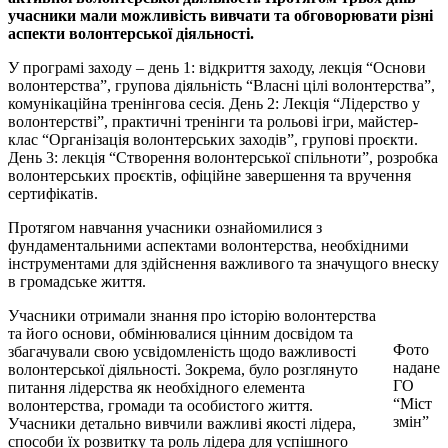
учасники мали можливість вивчати та обговорювати різні
аспекти волонтерської діяльності.
У програмі заходу – день 1: відкриття заходу, лекція “Основи
волонтерства”, групова діяльність “Власні цілі волонтерства”,
комунікаційна тренінгова сесія. День 2: Лекція “Лідерство у
волонтерстві”, практичні тренінги та рольові ігри, майстер-
клас “Організація волонтерських заходів”, групові проєкти.
День 3: лекція “Створення волонтерської спільноти”, розробка
волонтерських проєктів, офіційне завершення та вручення
сертифікатів.
Протягом навчання учасники ознайомилися з
фундаментальними аспектами волонтерства, необхідними
інструментами для здійснення важливого та значущого внеску
в громадське життя.
Учасники отримали знання про історію волонтерства
та його основи, обмінювалися цінним досвідом та
Фото
збагачували свою усвідомленість щодо важливості
надане
волонтерської діяльності. Зокрема, було розглянуто
ГО
питання лідерства як необхідного елемента
“Міст
волонтерства, громади та особистого життя.
змін”
Учасники детально вивчили важливі якості лідера,
способи їх розвитку та роль лідера для успішного