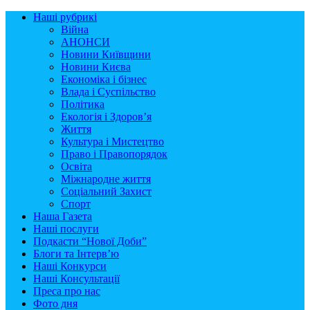
Наші рубрикі
Війна
АНОНСИ
Новини Київщини
Новини Києва
Економіка і бізнес
Влада і Суспільство
Політика
Екологія і Здоров’я
Життя
Культура і Мистецтво
Право і Правопорядок
Освіта
Міжнародне життя
Соціальний Захист
Спорт
Наша Газета
Наші послуги
Подкасти “Нової Доби”
Блоги та Інтерв’ю
Наші Конкурси
Наші Консультації
Преса про нас
Фото дня