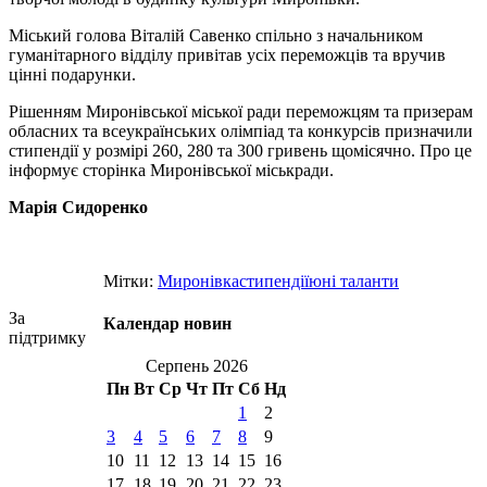
Міський голова Віталій Савенко спільно з начальником
гуманітарного відділу привітав усіх переможців та вручив
цінні подарунки.
Рішенням Миронівської міської ради переможцям та призерам
обласних та всеукраїнських олімпіад та конкурсів призначили
стипендії у розмірі 260, 280 та 300 гривень щомісячно. Про це
інформує сторінка Миронівської міськради.
Марія Сидоренко
Мітки:
Миронівка
стипендії
юні таланти
За
Календар новин
підтримку
Серпень 2026
Пн
Вт
Ср
Чт
Пт
Сб
Нд
1
2
3
4
5
6
7
8
9
10
11
12
13
14
15
16
17
18
19
20
21
22
23