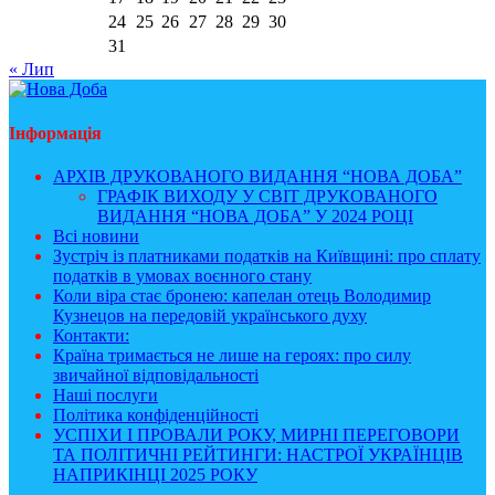
24
25
26
27
28
29
30
31
« Лип
Інформація
АРХІВ ДРУКОВАНОГО ВИДАННЯ “НОВА ДОБА”
ГРАФІК ВИХОДУ У СВІТ ДРУКОВАНОГО
ВИДАННЯ “НОВА ДОБА” У 2024 РОЦІ
Всі новини
Зустріч із платниками податків на Київщині: про сплату
податків в умовах воєнного стану
Коли віра стає бронею: капелан отець Володимир
Кузнецов на передовій українського духу
Контакти:
Країна тримається не лише на героях: про силу
звичайної відповідальності
Наші послуги
Політика конфіденційності
УСПІХИ І ПРОВАЛИ РОКУ, МИРНІ ПЕРЕГОВОРИ
ТА ПОЛІТИЧНІ РЕЙТИНГИ: НАСТРОЇ УКРАЇНЦІВ
НАПРИКІНЦІ 2025 РОКУ