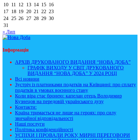
10
11
12
13
14
15
16
17
18
19
20
21
22
23
24
25
26
27
28
29
30
31
« Лип
Інформація
АРХІВ ДРУКОВАНОГО ВИДАННЯ “НОВА ДОБА”
ГРАФІК ВИХОДУ У СВІТ ДРУКОВАНОГО
ВИДАННЯ “НОВА ДОБА” У 2024 РОЦІ
Всі новини
Зустріч із платниками податків на Київщині: про сплату
податків в умовах воєнного стану
Коли віра стає бронею: капелан отець Володимир
Кузнецов на передовій українського духу
Контакти:
Країна тримається не лише на героях: про силу
звичайної відповідальності
Наші послуги
Політика конфіденційності
УСПІХИ І ПРОВАЛИ РОКУ, МИРНІ ПЕРЕГОВОРИ