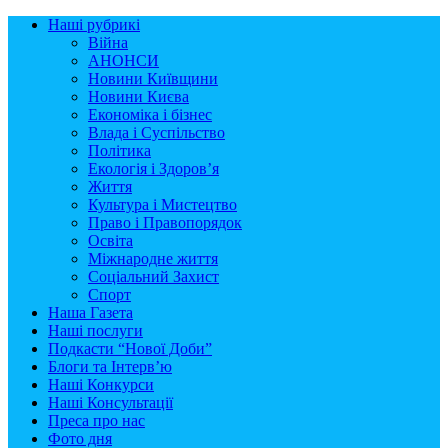
Наші рубрикі
Війна
АНОНСИ
Новини Київщини
Новини Києва
Економіка і бізнес
Влада і Суспільство
Політика
Екологія і Здоров’я
Життя
Культура і Мистецтво
Право і Правопорядок
Освіта
Міжнародне життя
Соціальний Захист
Спорт
Наша Газета
Наші послуги
Подкасти “Нової Доби”
Блоги та Інтерв’ю
Наші Конкурси
Наші Консультації
Преса про нас
Фото дня