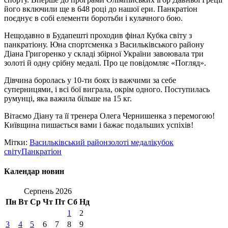
його включили ще в 648 році до нашої ери. Панкратіон
поєднує в собі елементи боротьби і кулачного бою.
Нещодавно в Будапешті проходив фінал Кубка світу з
панкратіону. Юна спортсменка з Васильківського району
Діана Григоренко у складі збірної України завоювала три
золоті й одну срібну медалі. Про це повідомляє «Погляд».
Дівчина боролась у 10-ти боях із важчими за себе
суперницями, і всі бої виграла, окрім одного. Поступилась
румунці, яка важила більше на 15 кг.
Вітаємо Діану та її тренера Олега Чернишенка з перемогою!
Київщина пишається вами і бажає подальших успіхів!
Мітки:
Васильківський район
золоті медалі
кубок
світу
Панкратіон
Календар новин
Серпень 2026
Пн
Вт
Ср
Чт
Пт
Сб
Нд
1
2
3
4
5
6
7
8
9