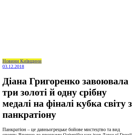
Новини Київщини
03.12.2018
‎Діана Григоренко завоювала
три золоті й одну срібну
медалі на фіналі кубка світу з
панкратіону
Панкратіон – це давньогрецьке бойове мистецтво та вид
спорту. Вперше до програми Олімпійських ігор Давньої Греції