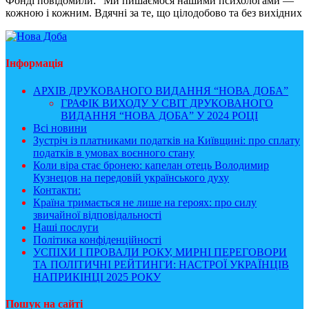
Фонді повідомили: “Ми пишаємося нашими психологами —
кожною і кожним. Вдячні за те, що цілодобово та без вихідних
Інформація
АРХІВ ДРУКОВАНОГО ВИДАННЯ “НОВА ДОБА”
ГРАФІК ВИХОДУ У СВІТ ДРУКОВАНОГО
ВИДАННЯ “НОВА ДОБА” У 2024 РОЦІ
Всі новини
Зустріч із платниками податків на Київщині: про сплату
податків в умовах воєнного стану
Коли віра стає бронею: капелан отець Володимир
Кузнецов на передовій українського духу
Контакти:
Країна тримається не лише на героях: про силу
звичайної відповідальності
Наші послуги
Політика конфіденційності
УСПІХИ І ПРОВАЛИ РОКУ, МИРНІ ПЕРЕГОВОРИ
ТА ПОЛІТИЧНІ РЕЙТИНГИ: НАСТРОЇ УКРАЇНЦІВ
НАПРИКІНЦІ 2025 РОКУ
Пошук на сайті