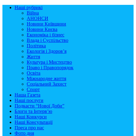
Наші рубрикі
Війна
АНОНСИ
Новини Київщини
Новини Києва
Економіка і бізнес
Влада і Суспільство
Політика
Екологія і Здоров’я
Життя
Культура і Мистецтво
Право і Правопорядок
Освіта
Міжнародне життя
Соціальний Захист
Спорт
Наша Газета
Наші послуги
Подкасти “Нової Доби”
Блоги та Інтерв’ю
Наші Конкурси
Наші Консультації
Преса про нас
Фото дня