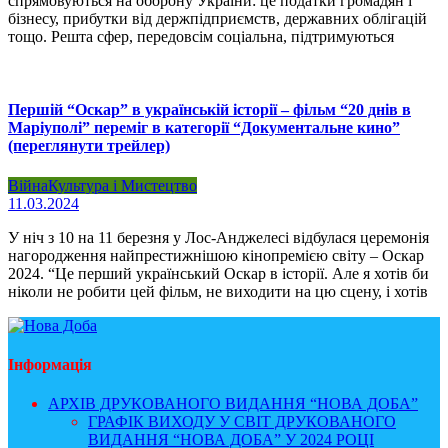
спрямовуються на оборону України: це податки громадян і
бізнесу, прибутки від держпідприємств, державних облігацій
тощо. Решта сфер, передовсім соціальна, підтримуються
Першій “Оскар” в українській історії – фільм “20 днів в
Маріуполі” переміг в категорії “Документальне кино”
(переглянути трейлер)
Війна
Культура і Мистецтво
11.03.2024
У ніч з 10 на 11 березня у Лос-Анджелесі відбулася церемонія
нагородження найпрестижнішою кінопремією світу – Оскар
2024. “Це перший український Оскар в історії. Але я хотів би
ніколи не робити цей фільм, не виходити на цю сцену, і хотів
Інформація
АРХІВ ДРУКОВАНОГО ВИДАННЯ “НОВА ДОБА”
ГРАФІК ВИХОДУ У СВІТ ДРУКОВАНОГО
ВИДАННЯ “НОВА ДОБА” У 2024 РОЦІ