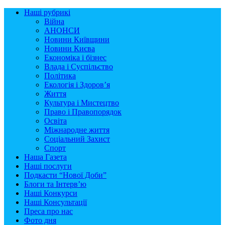
Наші рубрикі
Війна
АНОНСИ
Новини Київщини
Новини Києва
Економіка і бізнес
Влада і Суспільство
Політика
Екологія і Здоров’я
Життя
Культура і Мистецтво
Право і Правопорядок
Освіта
Міжнародне життя
Соціальний Захист
Спорт
Наша Газета
Наші послуги
Подкасти “Нової Доби”
Блоги та Інтерв’ю
Наші Конкурси
Наші Консультації
Преса про нас
Фото дня