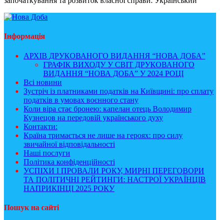
започаткування та розвиток власної справи. Український
Інформація
АРХІВ ДРУКОВАНОГО ВИДАННЯ “НОВА ДОБА”
ГРАФІК ВИХОДУ У СВІТ ДРУКОВАНОГО
ВИДАННЯ “НОВА ДОБА” У 2024 РОЦІ
Всі новини
Зустріч із платниками податків на Київщині: про сплату
податків в умовах воєнного стану
Коли віра стає бронею: капелан отець Володимир
Кузнецов на передовій українського духу
Контакти:
Країна тримається не лише на героях: про силу
звичайної відповідальності
Наші послуги
Політика конфіденційності
УСПІХИ І ПРОВАЛИ РОКУ, МИРНІ ПЕРЕГОВОРИ
ТА ПОЛІТИЧНІ РЕЙТИНГИ: НАСТРОЇ УКРАЇНЦІВ
НАПРИКІНЦІ 2025 РОКУ
Пошук на сайті