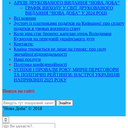
АРХІВ ДРУКОВАНОГО ВИДАННЯ “НОВА ДОБА”
ГРАФІК ВИХОДУ У СВІТ ДРУКОВАНОГО
ВИДАННЯ “НОВА ДОБА” У 2024 РОЦІ
Всі новини
Зустріч із платниками податків на Київщині: про сплату
податків в умовах воєнного стану
Коли віра стає бронею: капелан отець Володимир
Кузнецов на передовій українського духу
Контакти:
Країна тримається не лише на героях: про силу
звичайної відповідальності
Наші послуги
Політика конфіденційності
УСПІХИ І ПРОВАЛИ РОКУ, МИРНІ ПЕРЕГОВОРИ
ТА ПОЛІТИЧНІ РЕЙТИНГИ: НАСТРОЇ УКРАЇНЦІВ
НАПРИКІНЦІ 2025 РОКУ
Пошук на сайті
"Нова Доба" © 2018