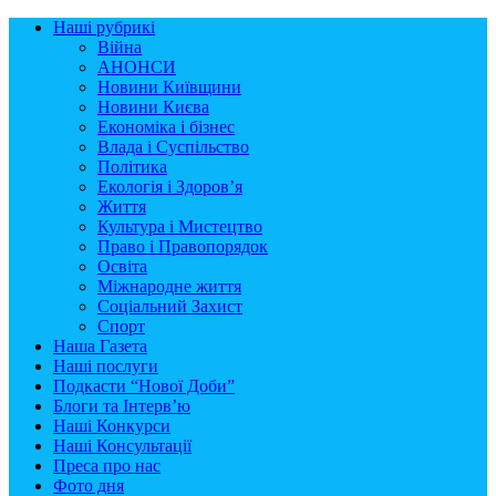
Наші рубрикі
Війна
АНОНСИ
Новини Київщини
Новини Києва
Економіка і бізнес
Влада і Суспільство
Політика
Екологія і Здоров’я
Життя
Культура і Мистецтво
Право і Правопорядок
Освіта
Міжнародне життя
Соціальний Захист
Спорт
Наша Газета
Наші послуги
Подкасти “Нової Доби”
Блоги та Інтерв’ю
Наші Конкурси
Наші Консультації
Преса про нас
Фото дня