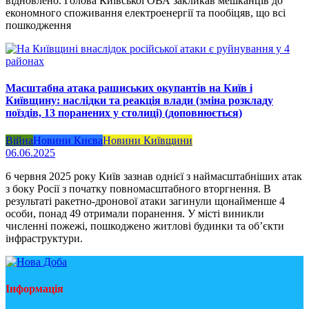
відновлено. Голова Київської ОВА закликав мешканців до
економного споживання електроенергії та пообіцяв, що всі
пошкодження
Масштабна атака рашиських окупантів на Київ і
Київщину: наслідки та реакція влади (зміна розкладу
поїздів, 13 поранених у столиці) (доповнюється)
Війна
Новини Києва
Новини Київщини
06.06.2025
6 червня 2025 року Київ зазнав однієї з наймасштабніших атак
з боку Росії з початку повномасштабного вторгнення. В
результаті ракетно-дронової атаки загинули щонайменше 4
особи, понад 49 отримали поранення. У місті виникли
численні пожежі, пошкоджено житлові будинки та об’єкти
інфраструктури.
Інформація