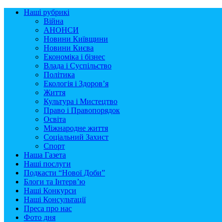
Наші рубрикі
Війна
АНОНСИ
Новини Київщини
Новини Києва
Економіка і бізнес
Влада і Суспільство
Політика
Екологія і Здоров’я
Життя
Культура і Мистецтво
Право і Правопорядок
Освіта
Міжнародне життя
Соціальний Захист
Спорт
Наша Газета
Наші послуги
Подкасти “Нової Доби”
Блоги та Інтерв’ю
Наші Конкурси
Наші Консультації
Преса про нас
Фото дня