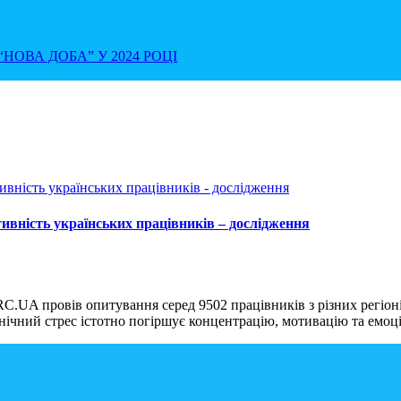
НОВА ДОБА” У 2024 РОЦІ
тивність українських працівників – дослідження
.UA провів опитування серед 9502 працівників з різних регіоні
нічний стрес істотно погіршує концентрацію, мотивацію та емоц