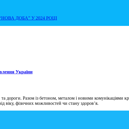
НОВА ДОБА” У 2024 РОЦІ
овлення України
 та дороги. Разом із бетоном, металом і новими комунікаціями к
ід віку, фізичних можливостей чи стану здоров’я.