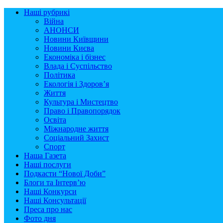
Наші рубрикі
Війна
АНОНСИ
Новини Київщини
Новини Києва
Економіка і бізнес
Влада і Суспільство
Політика
Екологія і Здоров’я
Життя
Культура і Мистецтво
Право і Правопорядок
Освіта
Міжнародне життя
Соціальний Захист
Спорт
Наша Газета
Наші послуги
Подкасти “Нової Доби”
Блоги та Інтерв’ю
Наші Конкурси
Наші Консультації
Преса про нас
Фото дня