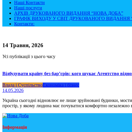
Наші Контакти
Наші послуги
АРХІВ ДРУКОВАНОГО ВИДАННЯ “НОВА ДОБА”
ГРАФІК ВИХОДУ У СВІТ ДРУКОВАНОГО ВИДАННЯ “
Контакти:
14 Травня, 2026
Усі публікації з цього часу
Відбудувати країну без бар’єрів: кого шукає Агентство відн
Влада і Суспільство
Економіка і бізнес
14.05.2026
Україна сьогодні відновлює не лише зруйновані будинки, мости
простір, у якому людина має почуватися комфортно незалежно в
Інформація