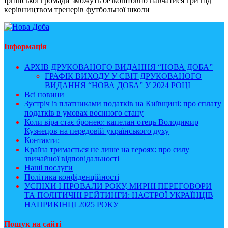
Ірпінської громади зможуть безкоштовно навчатися гри під
керівництвом тренерів футбольної школи
Інформація
АРХІВ ДРУКОВАНОГО ВИДАННЯ “НОВА ДОБА”
ГРАФІК ВИХОДУ У СВІТ ДРУКОВАНОГО
ВИДАННЯ “НОВА ДОБА” У 2024 РОЦІ
Всі новини
Зустріч із платниками податків на Київщині: про сплату
податків в умовах воєнного стану
Коли віра стає бронею: капелан отець Володимир
Кузнецов на передовій українського духу
Контакти:
Країна тримається не лише на героях: про силу
звичайної відповідальності
Наші послуги
Політика конфіденційності
УСПІХИ І ПРОВАЛИ РОКУ, МИРНІ ПЕРЕГОВОРИ
ТА ПОЛІТИЧНІ РЕЙТИНГИ: НАСТРОЇ УКРАЇНЦІВ
НАПРИКІНЦІ 2025 РОКУ
Пошук на сайті