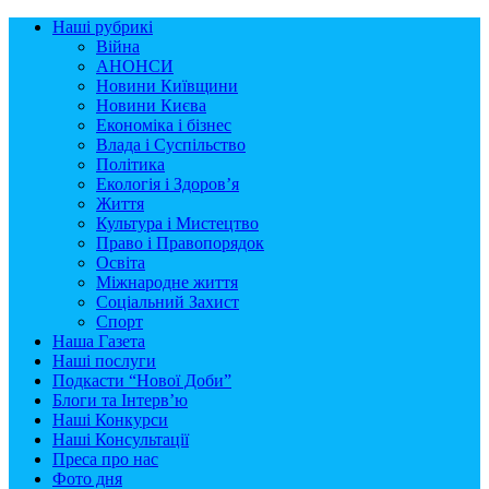
Наші рубрикі
Війна
АНОНСИ
Новини Київщини
Новини Києва
Економіка і бізнес
Влада і Суспільство
Політика
Екологія і Здоров’я
Життя
Культура і Мистецтво
Право і Правопорядок
Освіта
Міжнародне життя
Соціальний Захист
Спорт
Наша Газета
Наші послуги
Подкасти “Нової Доби”
Блоги та Інтерв’ю
Наші Конкурси
Наші Консультації
Преса про нас
Фото дня