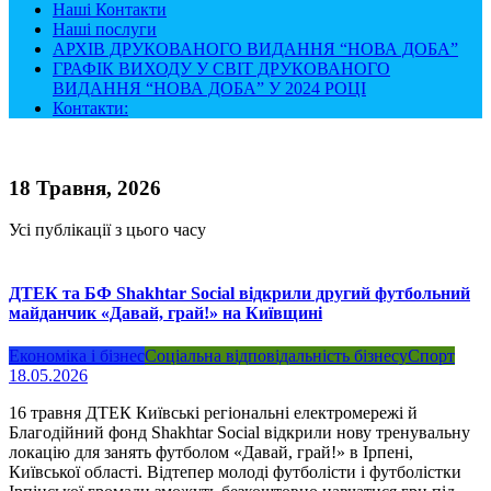
Наші Контакти
Наші послуги
АРХІВ ДРУКОВАНОГО ВИДАННЯ “НОВА ДОБА”
ГРАФІК ВИХОДУ У СВІТ ДРУКОВАНОГО
ВИДАННЯ “НОВА ДОБА” У 2024 РОЦІ
Контакти:
18 Травня, 2026
Усі публікації з цього часу
ДТЕК та БФ Shakhtar Social відкрили другий футбольний
майданчик «Давай, грай!» на Київщині
Економіка і бізнес
Соціальна відповідальність бізнесу
Спорт
18.05.2026
16 травня ДТЕК Київські регіональні електромережі й
Благодійний фонд Shakhtar Social відкрили нову тренувальну
локацію для занять футболом «Давай, грай!» в Ірпені,
Київської області. Відтепер молоді футболісти і футболістки