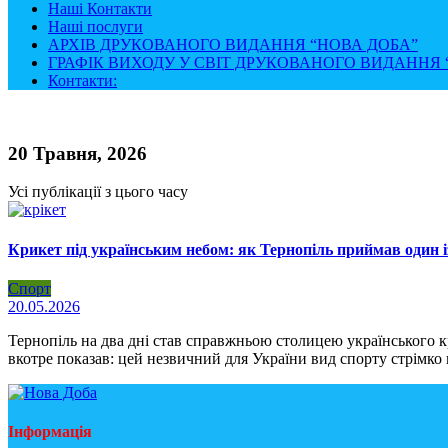
Наші Контакти
Наші послуги
АРХІВ ДРУКОВАНОГО ВИДАННЯ “НОВА ДОБА”
ГРАФІК ВИХОДУ У СВІТ ДРУКОВАНОГО ВИДАННЯ “
Контакти:
20 Травня, 2026
Усі публікації з цього часу
Крикет під українським небом: як Тернопіль приймав один і
Спорт
20.05.2026
Тернопіль на два дні став справжньою столицею українського кр
вкотре показав: цей незвичний для України вид спорту стрімк
Інформація