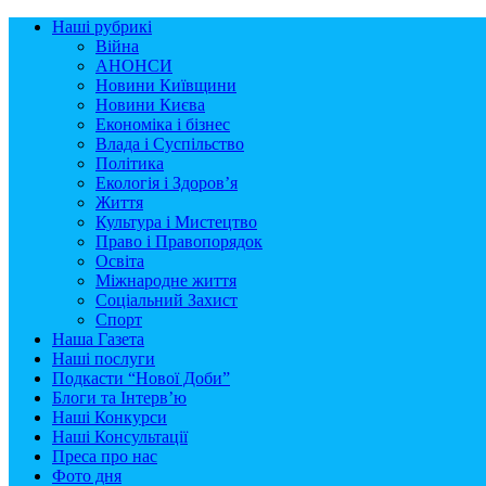
Наші рубрикі
Війна
АНОНСИ
Новини Київщини
Новини Києва
Економіка і бізнес
Влада і Суспільство
Політика
Екологія і Здоров’я
Життя
Культура і Мистецтво
Право і Правопорядок
Освіта
Міжнародне життя
Соціальний Захист
Спорт
Наша Газета
Наші послуги
Подкасти “Нової Доби”
Блоги та Інтерв’ю
Наші Конкурси
Наші Консультації
Преса про нас
Фото дня