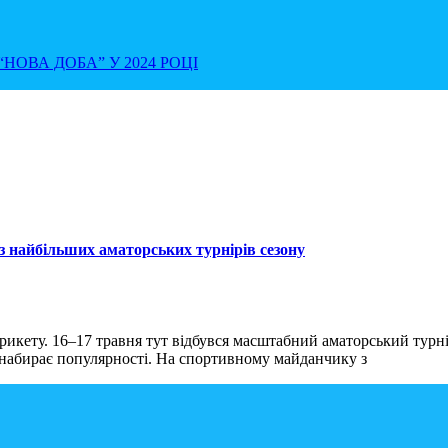
НОВА ДОБА” У 2024 РОЦІ
з найбільших аматорських турнірів сезону
икету. 16–17 травня тут відбувся масштабний аматорський турнір,
о набирає популярності. На спортивному майданчику з