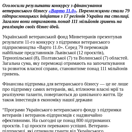
Оголосили результати конкурсу з фінансування
ветеранського бізнесу
«Варто 11.0»
. Переможцями стали 79
підприємницьких ініціатив з 17 регіонів України та столиці.
Загалом вони отримають понад 111 мільйонів гривень на
реалізацію своїх бізнес-ідей.
Український ветеранський фонд Мінветеранів презентував
результати 11-го конкурсу з підтримки ветеранського
підприємництва «Варто 11.0». Серед 79 переможців
найбільше представників Львівської (12 проєктів),
Тернопільської (8), Полтавської (7) та Волинської (7) областей.
Загальна сума, яку переможці отримають на започаткування
та розвиток власної справи, становитиме понад 111 мільйонів
гривень.
Фінансова підтримка для ветеранського бізнесу — це не лише
про підтримку самих ветеранів, які, втілюючи власні мрії та
реалізуючи таланти, повертаються до цивільного життя. Це
також інвестиція в економіку нашої держави
“Програми Українського ветеранського фонду з підтримки
ветеранів і ветеранок-підприємців є надзвичайно
ефективними. На сьогодні це понад 800 підтриманих
проєктів. І ці проєкти переважно успішні. Ветерани-
підприємці, які отримали гранти від Українського