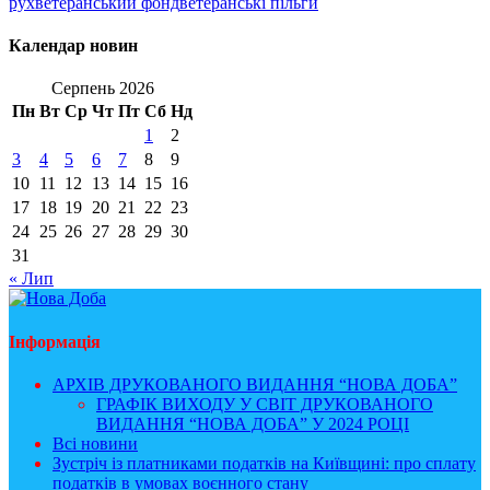
рух
ветеранський фонд
ветеранські пільги
Календар новин
Серпень 2026
Пн
Вт
Ср
Чт
Пт
Сб
Нд
1
2
3
4
5
6
7
8
9
10
11
12
13
14
15
16
17
18
19
20
21
22
23
24
25
26
27
28
29
30
31
« Лип
Інформація
АРХІВ ДРУКОВАНОГО ВИДАННЯ “НОВА ДОБА”
ГРАФІК ВИХОДУ У СВІТ ДРУКОВАНОГО
ВИДАННЯ “НОВА ДОБА” У 2024 РОЦІ
Всі новини
Зустріч із платниками податків на Київщині: про сплату
податків в умовах воєнного стану