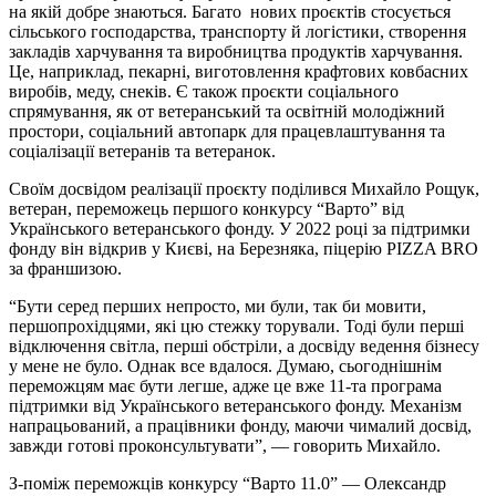
на якій добре знаються. Багато нових проєктів стосується
сільського господарства, транспорту й логістики, створення
закладів харчування та виробництва продуктів харчування.
Це, наприклад, пекарні, виготовлення крафтових ковбасних
виробів, меду, снеків. Є також проєкти соціального
спрямування, як от ветеранський та освітній молодіжний
простори, соціальний автопарк для працевлаштування та
соціалізації ветеранів та ветеранок.
Своїм досвідом реалізації проєкту поділився Михайло Рощук,
ветеран, переможець першого конкурсу “Варто” від
Українського ветеранського фонду. У 2022 році за підтримки
фонду він відкрив у Києві, на Березняка, піцерію PIZZA BRO
за франшизою.
“Бути серед перших непросто, ми були, так би мовити,
першопрохідцями, які цю стежку торували. Тоді були перші
відключення світла, перші обстріли, а досвіду ведення бізнесу
у мене не було. Однак все вдалося. Думаю, сьогоднішнім
переможцям має бути легше, адже це вже 11-та програма
підтримки від Українського ветеранського фонду. Механізм
напрацьований, а працівники фонду, маючи чималий досвід,
завжди готові проконсультувати”, — говорить Михайло.
З-поміж переможців конкурсу “Варто 11.0” — Олександр