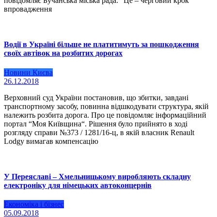
повідомляє Бучанська міська рада. “Це – черговий крок
впровадження
Водії в Україні більше не платитимуть за пошкодження
своїх автівок на розбитих дорогах
Новини Києва
26.12.2018
Верховний суд України постановив, що збитки, завдані
транспортному засобу, повинна відшкодувати структура, якій
належить розбита дорога. Про це повідомляє інформаційний
портал “Моя Київщина“. Рішення було прийнято в ході
розгляду справи №373 / 1281/16-ц, в якій власник Renault
Lodgy вимагав компенсацію
У Переяславі – Хмельницькому виробляють складну
електроніку для німецьких автоконцернів
Економіка і бізнес
05.09.2018