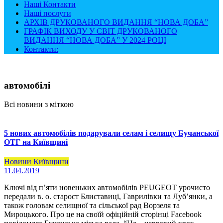
Наші Контакти
Наші послуги
АРХІВ ДРУКОВАНОГО ВИДАННЯ “НОВА ДОБА”
ГРАФІК ВИХОДУ У СВІТ ДРУКОВАНОГО
ВИДАННЯ “НОВА ДОБА” У 2024 РОЦІ
Контакти:
автомобілі
Всі новини з міткою
5 нових автомобілів подарували селам і селищу Бучанської
ОТГ на Київщині
Новини Київщини
11.04.2019
Ключі від п’яти новеньких автомобілів PEUGEOT урочисто
передали в. о. старост Блиставиці, Гаврилівки та Луб’янки, а
також головам селищної та сільської рад Ворзеля та
Мироцького. Про це на своїй офіційній сторінці Facebook