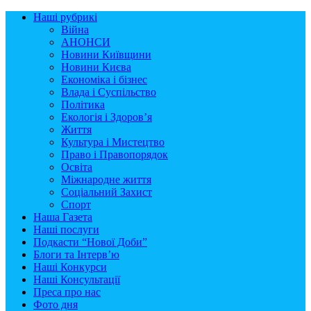
Наші рубрикі
Війна
АНОНСИ
Новини Київщини
Новини Києва
Економіка і бізнес
Влада і Суспільство
Політика
Екологія і Здоров’я
Життя
Культура і Мистецтво
Право і Правопорядок
Освіта
Міжнародне життя
Соціальний Захист
Спорт
Наша Газета
Наші послуги
Подкасти “Нової Доби”
Блоги та Інтерв’ю
Наші Конкурси
Наші Консультації
Преса про нас
Фото дня