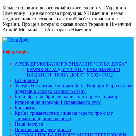
Більше половини всього українського експорту з України в
Німеччину – це вже готова продукція. У Німеччині немає
жодного нового легкового автомобіля без запчастини з
України. Про це в інтерв’ю сказав посол України в Німеччині
Андрій Мельник. «Тобто зараз в Німеччині
Інформація
АРХІВ ДРУКОВАНОГО ВИДАННЯ “НОВА ДОБА”
ГРАФІК ВИХОДУ У СВІТ ДРУКОВАНОГО
ВИДАННЯ “НОВА ДОБА” У 2024 РОЦІ
Всі новини
Зустріч із платниками податків на Київщині: про сплату
податків в умовах воєнного стану
Коли віра стає бронею: капелан отець Володимир
Кузнецов на передовій українського духу
Контакти:
Країна тримається не лише на героях: про силу
звичайної відповідальності
Наші послуги
Політика конфіденційності
УСПІХИ І ПРОВАЛИ РОКУ, МИРНІ ПЕРЕГОВОРИ