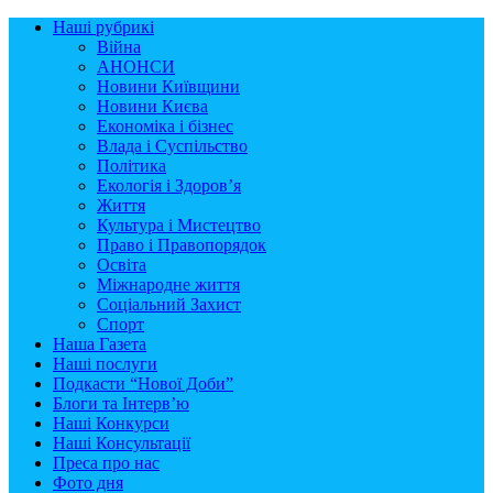
Наші рубрикі
Війна
АНОНСИ
Новини Київщини
Новини Києва
Економіка і бізнес
Влада і Суспільство
Політика
Екологія і Здоров’я
Життя
Культура і Мистецтво
Право і Правопорядок
Освіта
Міжнародне життя
Соціальний Захист
Спорт
Наша Газета
Наші послуги
Подкасти “Нової Доби”
Блоги та Інтерв’ю
Наші Конкурси
Наші Консультації
Преса про нас
Фото дня