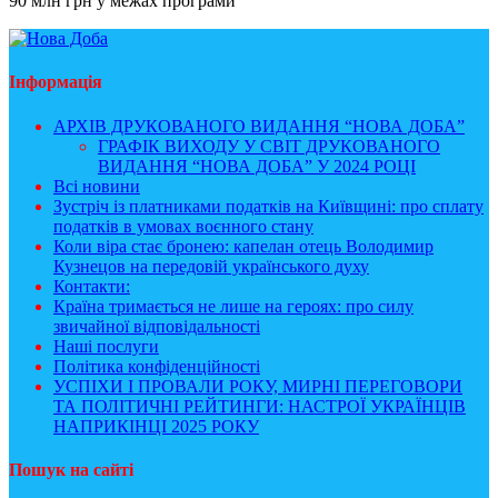
90 млн грн у межах програми
Інформація
АРХІВ ДРУКОВАНОГО ВИДАННЯ “НОВА ДОБА”
ГРАФІК ВИХОДУ У СВІТ ДРУКОВАНОГО
ВИДАННЯ “НОВА ДОБА” У 2024 РОЦІ
Всі новини
Зустріч із платниками податків на Київщині: про сплату
податків в умовах воєнного стану
Коли віра стає бронею: капелан отець Володимир
Кузнецов на передовій українського духу
Контакти:
Країна тримається не лише на героях: про силу
звичайної відповідальності
Наші послуги
Політика конфіденційності
УСПІХИ І ПРОВАЛИ РОКУ, МИРНІ ПЕРЕГОВОРИ
ТА ПОЛІТИЧНІ РЕЙТИНГИ: НАСТРОЇ УКРАЇНЦІВ
НАПРИКІНЦІ 2025 РОКУ
Пошук на сайті